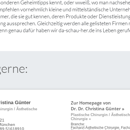
esonderen Geheimtipps kennt, oder wweiß, wo man nachseh
mpfehlen vornehmlich kleine und mittelständische Untern
er, die sie gut kennen, deren Produkte oder Dienstleistung
g aussprechen. Gleichzeitig werden alle gelisteten Firmen 
denn genau dafür haben wir da-schau-her.de ins Leben geruf
gerne:
Zur Homepage von
ristina Günter
Dr. Dr. Christina Günter »
irurgin / Ästhetische
Plastische Chirurgin / Ästhetisc
Chirurgie »
 21
München
Branche:
Facharzt Ästhetische Chirurgie, Facha
 89 51618910