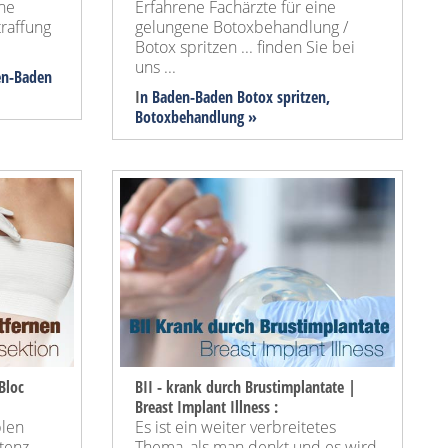
ine
Erfahrene Fachärzte für eine
raffung
gelungene Botoxbehandlung /
Botox spritzen ... finden Sie bei
uns ...
en-Baden
I
n Baden-Baden Botox spritzen,
Botoxbehandlung »
Bloc
BII - krank durch Brustimplantate |
Breast Implant Illness :
blen
Es ist ein weiter verbreitetes
tenz
Thema, als man denkt und es wird