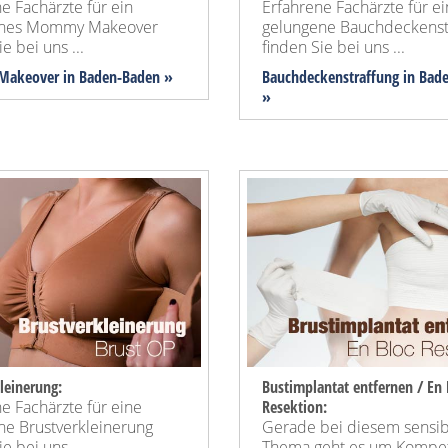
e Fachärzte für ein
Erfahrene Fachärzte für e
enes Mommy Makeover
gelungene Bauchdeckenst
e bei uns ...
finden Sie bei uns ...
akeover
in Baden-Baden »
Bauchdeckenstraffung
in Bad
»
leinerung:
Bustimplantat entfernen / En 
e Fachärzte für eine
Resektion:
ne Brustverkleinerung
Gerade bei diesem sensi
e bei uns ...
Thema geht es um Kompe