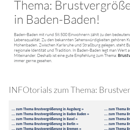
Thema: Brustvergrößer
in Baden-Baden!
Baden-Baden mit rund 58.500 Einwohnern zählt zu den bedeutende
Lebensqualität. Zu den bekannten Sehenswürdigkeiten gehören Kur
Hohenbaden. Zwischen Karlsruhe und Straßburg gelegen, steht Bad
regionale Identität und Tradition. In Baden-Baden legt man Wert a
Brust
Miteinander. Deshalb ist eine gute Empfehlung zum Thema:
immer gerne gesehen.
INFOtorials zum Thema: Brustverg
... zum Thema Brustvergrößerung in Augsburg »
... zum Thema Br
... zum Thema Brustvergrößerung in Baden Baden »
... zum Thema Br
... zum Thema Brustvergrößerung in Basel »
... zum Thema Br
... zum Thema Brustvergrößerung in Berlin »
... zum Thema Br
... zum Thema Brustvergrößerung in Bremen »
... zum Thema Br