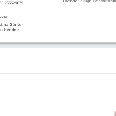
Plastische Chirurgie, Schönheitschiru
9 89 255529679
ofil:
istina Günter
u-her.de »