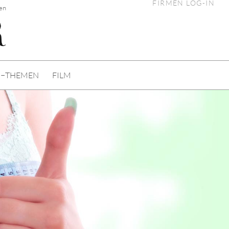
FIRMEN LOG-IN
en
I−THEMEN
FILM