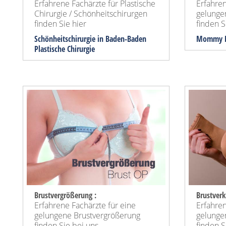
Erfahrene Fachärzte für Plastische
Erfahren
Chirurgie / Schönheitschirurgen
gelung
finden Sie hier
finden Si
Schönheitschirurgie in Baden-Baden
Mommy M
Plastische Chirurgie
Brustvergrößerung :
Brustverk
Erfahrene Fachärzte für eine
Erfahren
gelungene Brustvergrößerung
gelunge
finden Sie bei uns ...
finden Si