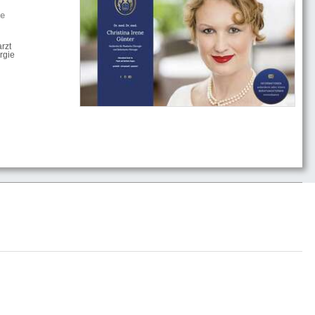
he
rzt
rgie