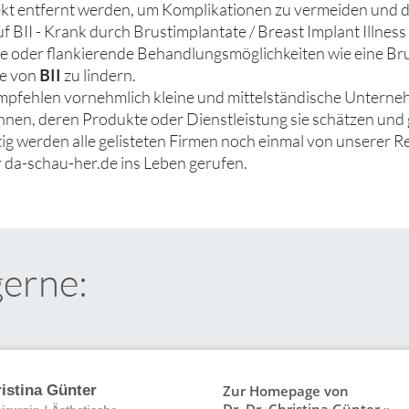
kt entfernt werden, um Komplikationen zu vermeiden und 
f BII - Krank durch Brustimplantate / Breast Implant Illness 
ve oder flankierende Behandlungsmöglichkeiten wie eine Bru
BII
e von
zu lindern.
mpfehlen vornehmlich kleine und mittelständische Unterne
ennen, deren Produkte oder Dienstleistung sie schätzen un
tig werden alle gelisteten Firmen noch einmal von unserer R
 da-schau-her.de ins Leben gerufen.
gerne:
Zur Homepage von
ristina Günter
Dr. Dr. Christina Günter »