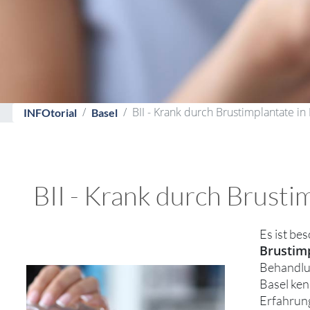
BII - Krank durch Brustimplantate in 
INFOtorial
Basel
BII - Krank durch Brusti
Es ist be
Brustimp
Behandlun
Basel ken
Erfahrung