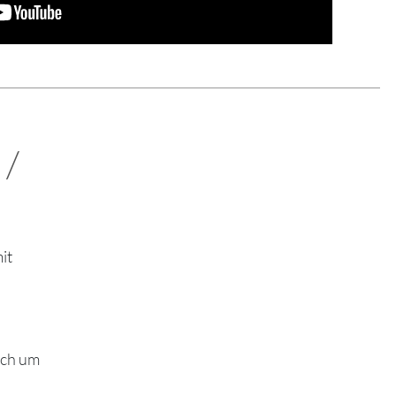
 /
it
sich um