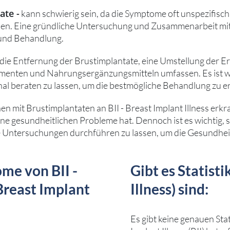
ate -
kann schwierig sein, da die Symptome oft unspezifisch
en. Eine gründliche Untersuchung und Zusammenarbeit mi
 und Behandlung.
n die Entfernung der Brustimplantate, eine Umstellung der 
enten und Nahrungsergänzungsmitteln umfassen. Es ist wi
al beraten zu lassen, um die bestmögliche Behandlung zu er
nen mit Brustimplantaten an BII - Breast Implant Illness erkr
ne gesundheitlichen Probleme hat. Dennoch ist es wichtig, s
ge Untersuchungen durchführen zu lassen, um die Gesundhei
me von BII -
Gibt es Statisti
Breast Implant
Illness) sind:
Es gibt keine genauen Stat