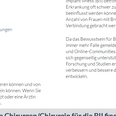
Implant Illness (BII) bet
Erkrankung oft schwer zu
beeinflusst werden können
Anzahl von Frauen mit Br
Verbindung gebracht wer
rungen
Da das Bewusstsein für B
immer mehr Fälle gemelde
und Online-Communities,
sich gegenseitig unterstü
Forschung und Studien erf
verbessern und bessere 
entwickeln.
iieren können und von
sein können. Wenn Sie
rzt oder eine Ärztin
.
 Chirurgen/Chirurgin für die BII fin