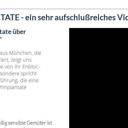
 ein sehr aufschlußreiches Video
tate über
"
n aus München, die
ert, zeigt uns
e von ihr Enbloc-
sondere spricht
tführung, die eine
/Implantate
äßig sensible Gemüter ist