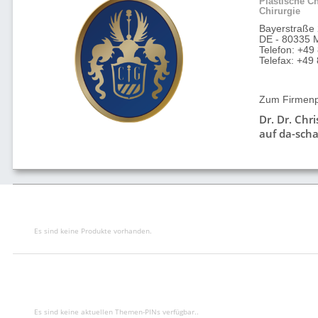
Plastische Ch
Chirurgie
Bayerstraße
DE - 80335 
Telefon: +49
Telefax: +4
Zum Firmenpr
Dr. Dr. Chr
auf da-scha
Es sind keine Produkte vorhanden.
Es sind keine aktuellen Themen-PINs verfügbar..