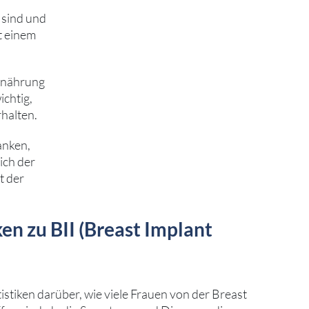
 sind und
t einem
Ernährung
chtig,
halten.
anken,
ich der
t der
ken zu BII (Breast Implant
istiken darüber, wie viele Frauen von der Breast