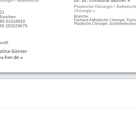
irurgin / Ästhetische
Plastische Chirurgin / Ästhetisc
Chirurgie »
 21
München
Branche:
Facharzt Ästhetische Chirurgie, Facha
 89 51618910
Plastische Chirurgie, Schönheitschiru
9 89 255529679
ofil:
istina Günter
u-her.de »