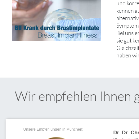
und korre
kennen au
alternati
Symptom
Bei uns e
sie gut k
Gleichzei
haben wir
Wir empfehlen Ihnen 
Unsere Empfehlungen in München:
Dr. Dr. Ch