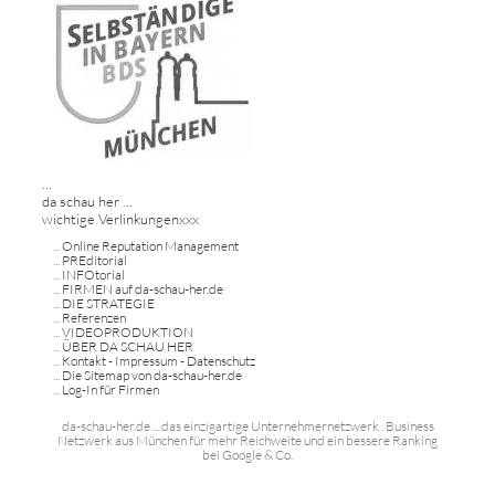
...
da schau her ...
wichtige Verlinkungenxxx
...
Online Reputation Management
...
PREditorial
...
INFOtorial
...
FIRMEN auf da-schau-her.de
...
DIE STRATEGIE
...
Referenzen
...
VIDEOPRODUKTION
...
ÜBER DA SCHAU HER
...
Kontakt - Impressum - Datenschutz
...
Die Sitemap von da-schau-her.de
...
Log-In für Firmen
da-schau-her.de ... das einzigartige Unternehmernetzwerk . Business
Netzwerk aus München für mehr Reichweite und ein bessere Ranking
bei Google & Co.