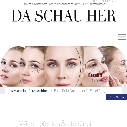
FIRMEN LOG-IN
Facelift in Düsseldorf Facelifting Schönheits OP √ TOP 2 Empfehlungen
Facelift in Düsseldorf • Facelifting
INFOtorial
Düsseldorf
INFOtorial
Wir empfehlen Ärzte für ein