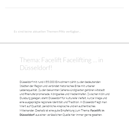
Es sind keine aktuellen Themen-PINs verfügbar..
Thema: Facelift Facelifting ... in
Düsseldorf!
Düsseldorf mit rund 655.000 Einwohnern zählt zu den bedeutenden
Städten der Region und verbindet historisches Erbe mit urbaner
Lebensqualität. Zu den bekannten Sehenswürdigkeiten gehören Altstadt
und Rheinuferpromenade, Königsallee und MedienHafen. Zwischen Köln und
Duisburg gelegen, steht Düsseldorf für kulturelle Vielfalt, kurze Wege und
eine ausgeprägte regionale Identität und Tradition. In Düsseldorf legt man
Wert auf Qualität, persönliche Ansprache und ein authentisches
Facelift in
Miteinander. Deshalb ist eine gute Empfehlung zum Thema:
Düsseldorf
aus einer verlässlichen Quelle hier immer gerne gesehen.