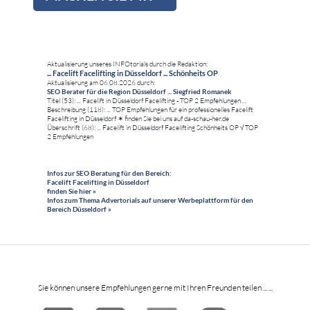
Aktualisierung unseres INFOtorials durch die Redaktion:
... Facelift Facelifting in Düsseldorf ... Schönheits OP
Aktualisierung am 06.08.2026 durch:
SEO Berater für die Region Düsseldorf ... Siegfried Romanek
Titel (53): ... Facelift in Düsseldorf Facelifting - TOP 2 Empfehlungen ...
Beschreibung (118): ... TOP Empfehlungen für ein professionelles Facelift
Facelifting in Düsseldorf ✶ finden Sie bei uns auf da-schau-her.de
Überschrift (68): ... Facelift in Düsseldorf Facelifting Schönheits OP √ TOP
2 Empfehlungen
Infos zur SEO Beratung für den Bereich:
Facelift Facelifting in Düsseldorf
finden Sie hier »
Infos zum Thema Advertorials auf unserer Werbeplattform für den
Bereich Düsseldorf »
Sie können unsere Empfehlungen gerne mit Ihren Freunden teilen ... ...