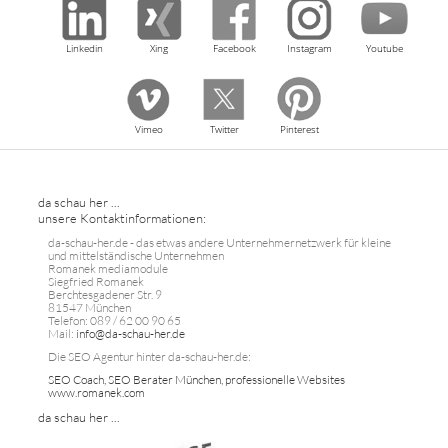
Linkedin
Xing
Facebook
Instagram
Youtube
Vimeo
Twitter
Pinterest
da schau her ...
unsere Kontaktinformationen:
da-schau-her.de - das etwas andere Unternehmernetzwerk für kleine
und mittelständische Unternehmen
Romanek mediamodule
Siegfried Romanek
Berchtesgadener Str. 9
81547 München
Telefon: 089 / 62 00 90 65
Mail:
info@da-schau-her.de
Die SEO Agentur hinter da-schau-her.de:
SEO Coach, SEO Berater München, professionelle Websites
www.romanek.com
da schau her ...