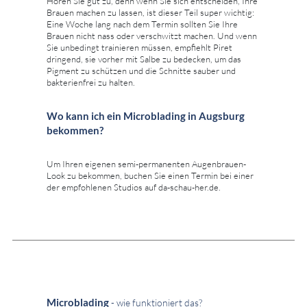
Hören Sie gut zu, denn wenn Sie sich entscheiden, Ihre
Brauen machen zu lassen, ist dieser Teil super wichtig:
Eine Woche lang nach dem Termin sollten Sie Ihre
Brauen nicht nass oder verschwitzt machen. Und wenn
Sie unbedingt trainieren müssen, empfiehlt Piret
dringend, sie vorher mit Salbe zu bedecken, um das
Pigment zu schützen und die Schnitte sauber und
bakterienfrei zu halten.
Wo kann ich ein Microblading in Augsburg
bekommen?
Um Ihren eigenen semi-permanenten Augenbrauen-
Look zu bekommen, buchen Sie einen Termin bei einer
der empfohlenen Studios auf da-schau-her.de.
Microblading
- wie funktioniert das?