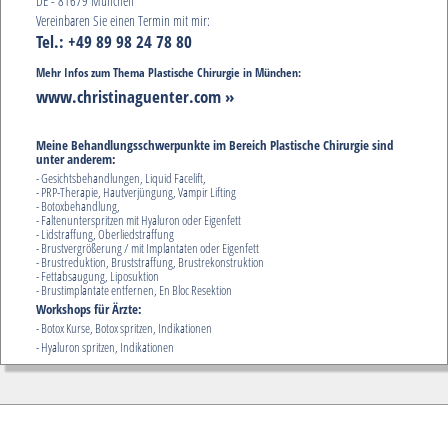
DE - 81679 München
Vereinbaren Sie einen Termin mit mir:
Tel.: +49 89 98 24 78 80
Mehr Infos zum Thema Plastische Chirurgie in München:
www.christinaguenter.com »
Meine Behandlungsschwerpunkte im Bereich Plastische Chirurgie sind
unter anderem:
- Gesichtsbehandlungen, Liquid Facelift,
- PRP-Therapie, Hautverjüngung, Vampir Lifting
- Botoxbehandlung,
- Faltenunterspritzen mit Hyaluron oder Eigenfett
- Lidstraffung, Oberliedstraffung
- Brustvergrößerung / mit Implantaten oder Eigenfett
- Brustreduktion, Bruststraffung, Brustrekonstruktion
- Fettabsaugung, Liposuktion
- Brustimplantate entfernen, En Bloc Resektion
Workshops für Ärzte:
- Botox Kurse, Botox spritzen, Indikationen
- Hyaluron spritzen, Indikationen