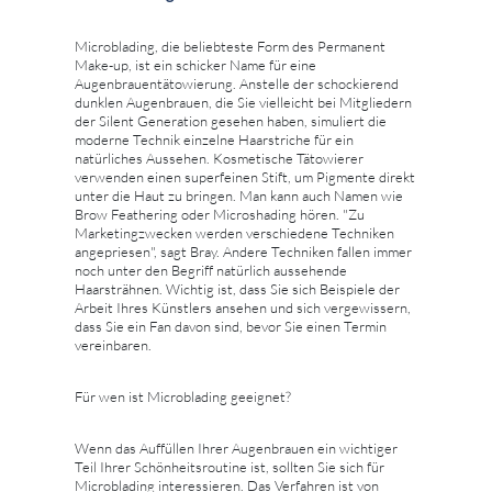
Microblading, die beliebteste Form des Permanent
Make-up, ist ein schicker Name für eine
Augenbrauentätowierung. Anstelle der schockierend
dunklen Augenbrauen, die Sie vielleicht bei Mitgliedern
der Silent Generation gesehen haben, simuliert die
moderne Technik einzelne Haarstriche für ein
natürliches Aussehen. Kosmetische Tätowierer
verwenden einen superfeinen Stift, um Pigmente direkt
unter die Haut zu bringen. Man kann auch Namen wie
Brow Feathering oder Microshading hören. "Zu
Marketingzwecken werden verschiedene Techniken
angepriesen", sagt Bray. Andere Techniken fallen immer
noch unter den Begriff natürlich aussehende
Haarsträhnen. Wichtig ist, dass Sie sich Beispiele der
Arbeit Ihres Künstlers ansehen und sich vergewissern,
dass Sie ein Fan davon sind, bevor Sie einen Termin
vereinbaren.
Für wen ist Microblading geeignet?
Wenn das Auffüllen Ihrer Augenbrauen ein wichtiger
Teil Ihrer Schönheitsroutine ist, sollten Sie sich für
Microblading interessieren. Das Verfahren ist von