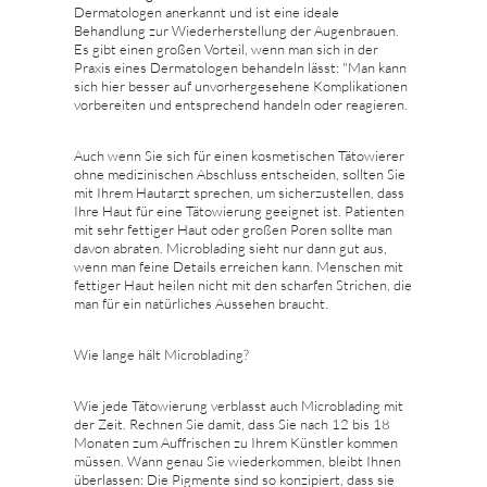
Dermatologen anerkannt und ist eine ideale
Behandlung zur Wiederherstellung der Augenbrauen.
Es gibt einen großen Vorteil, wenn man sich in der
Praxis eines Dermatologen behandeln lässt: "Man kann
sich hier besser auf unvorhergesehene Komplikationen
vorbereiten und entsprechend handeln oder reagieren.
Auch wenn Sie sich für einen kosmetischen Tätowierer
ohne medizinischen Abschluss entscheiden, sollten Sie
mit Ihrem Hautarzt sprechen, um sicherzustellen, dass
Ihre Haut für eine Tätowierung geeignet ist. Patienten
mit sehr fettiger Haut oder großen Poren sollte man
davon abraten. Microblading sieht nur dann gut aus,
wenn man feine Details erreichen kann. Menschen mit
fettiger Haut heilen nicht mit den scharfen Strichen, die
man für ein natürliches Aussehen braucht.
Wie lange hält Microblading?
Wie jede Tätowierung verblasst auch Microblading mit
der Zeit. Rechnen Sie damit, dass Sie nach 12 bis 18
Monaten zum Auffrischen zu Ihrem Künstler kommen
müssen. Wann genau Sie wiederkommen, bleibt Ihnen
überlassen: Die Pigmente sind so konzipiert, dass sie