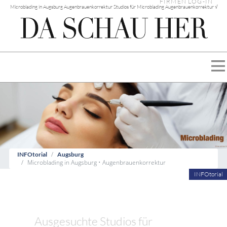
FIRMEN LOG-IN
Microblading in Augsburg Augenbrauenkorrektur Studios für Microblading Augenbrauenkorrektur √
INFOtorial
Augsburg
Microblading in Augsburg • Augenbrauenkorrektur
INFOtorial
Ausgesuchte Studios für