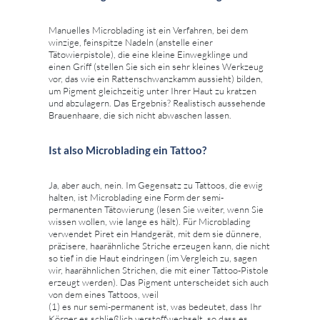
Manuelles Microblading ist ein Verfahren, bei dem
winzige, feinspitze Nadeln (anstelle einer
Tätowierpistole), die eine kleine Einwegklinge und
einen Griff (stellen Sie sich ein sehr kleines Werkzeug
vor, das wie ein Rattenschwanzkamm aussieht) bilden,
um Pigment gleichzeitig unter Ihrer Haut zu kratzen
und abzulagern. Das Ergebnis? Realistisch aussehende
Brauenhaare, die sich nicht abwaschen lassen.
Ist also Microblading ein Tattoo?
Ja, aber auch, nein. Im Gegensatz zu Tattoos, die ewig
halten, ist Microblading eine Form der semi-
permanenten Tätowierung (lesen Sie weiter, wenn Sie
wissen wollen, wie lange es hält). Für Microblading
verwendet Piret ein Handgerät, mit dem sie dünnere,
präzisere, haarähnliche Striche erzeugen kann, die nicht
so tief in die Haut eindringen (im Vergleich zu, sagen
wir, haarähnlichen Strichen, die mit einer Tattoo-Pistole
erzeugt werden). Das Pigment unterscheidet sich auch
von dem eines Tattoos, weil
(1) es nur semi-permanent ist, was bedeutet, dass Ihr
Körper es schließlich verstoffwechselt, so dass es