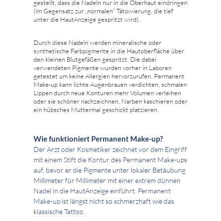
gestellt, dass die Nadeln nur in die Oberhaut eindringen
(im Gegensatz zur „normalen“ Tätowierung, die tief
unter die HautAnzeige gespritzt wird).
Durch diese Nadeln werden mineralische oder
synthetische Farbpigmente in die Hautoberfläche über
den kleinen Blutgefäßen gespritzt. Die dabei
verwendeten Pigmente wurden vorher in Laboren
getestet um keine Allergien hervorzurufen. Permanent
Make-up kann lichte Augenbrauen verdichten, schmalen
Lippen durch neue Konturen mehr Volumen verleihen
oder sie schöner nachzeichnen, Narben kaschieren oder
ein hübsches Muttermal geschickt platzieren.
Wie funktioniert Permanent Make-up?
Der Arzt oder Kosmetiker zeichnet vor dem Eingriff
mit einem Stift die Kontur des Permanent Make-ups
auf, bevor er die Pigmente unter lokaler Betäubung
Millimeter für Millimeter mit einer extrem dünnen
Nadel in die HautAnzeige einführt. Permanent
Make-up ist längst nicht so schmerzhaft wie das
klassische Tattoo.