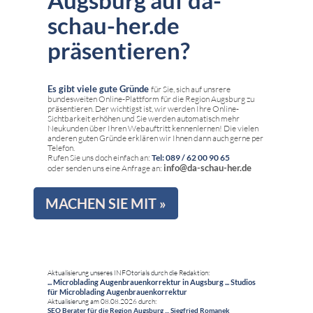
schau-her.de
präsentieren?
Es gibt viele gute Gründe
für Sie, sich auf unsrere
bundesweiten Online-Plattform für die Region Augsburg zu
präsentieren. Der wichtigst ist, wir werden Ihre Online-
Sichtbarkeit erhöhen und Sie werden automatisch mehr
Neukunden über Ihren Webauftritt kennenlernen! Die vielen
anderen guten Gründe erklären wir Ihnen dann auch gerne per
Telefon.
Rufen Sie uns doch einfach an:
Tel: 089 / 62 00 90 65
info@da-schau-her.de
oder senden uns eine Anfrage an:
MACHEN SIE MIT »
Aktualisierung unseres INFOtorials durch die Redaktion:
... Microblading Augenbrauenkorrektur in Augsburg ... Studios
für Microblading Augenbrauenkorrektur
Aktualisierung am 08.08.2026 durch:
SEO Berater für die Region Augsburg ... Siegfried Romanek