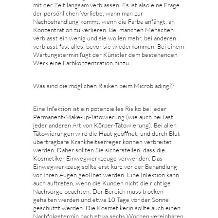
mit der Zeit langsam verblassen. Es ist also eine Frage
der persönlichen Vorliebe, wann man zur
Nachbehandlung kommt, wenn die Farbe anfängt, an
Konzentration zu verlieren. Bei manchen Menschen
verblasst ein wenig und sie wollen mehr, bei anderen
verblasst fast alles, bevor sie wiederkommen. Bei einem
Wartungstermin fügt der Künstler dem bestehenden
Werk eine Farbkonzentration hinzu.
Was sind die möglichen Risiken beim Microblading??
Eine Infektion ist ein potenzielles Risiko bei jeder
Permanent-Make-up-Tätowierung (wie auch bei fast
jeder anderen Art von Körper-Tätowierung). Bei allen
Tätowierungen wird die Haut geöffnet, und durch Blut
übertragbare Krankheitserreger können verbreitet
werden. Daher sollten Sie sicherstellen, dass die
Kosmetiker Einwegwerkzeuge verwenden. Das
Einwegwerkzeug sollte erst kurz vor der Behandlung
vor Ihren Augen geöffnet werden. Eine Infektion kann
auch auftreten, wenn die Kunden nicht die richtige
Nachsorge beachten. Der Bereich muss trocken
gehalten werden und etwa 10 Tage vor der Sonne
geschützt werden. Die Kosmetikerin sollte auch einen
Nachfolgetermin nach etwa sechs Wochen vereinbaren,