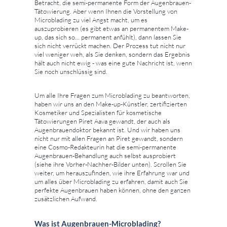
Betracht, die semi-permanente Form der Augenbrauen-
Tätowierung. Aber wenn Ihnen die Vorstellung von
Microblading zu viel Angst macht, um es
auszuprobieren (es gibt etwas an permanentem Make-
up, das sich so... permanent anfühlt), dann lassen Sie
sich nicht verrückt machen. Der Prozess tut nicht nur
viel weniger weh, als Sie denken, sondern das Ergebnis
hält auch nicht ewig - was eine gute Nachricht ist, wenn
Sie noch unschlüssig sind.
Um alle Ihre Fragen zum Microblading zu beantworten,
haben wir uns an den Make-up-Künstler, zertifizierten
Kosmetiker und Spezialisten für kosmetische
Tätowierungen Piret Aava gewandt, der auch als
Augenbrauendoktor bekannt ist. Und wir haben uns
nicht nur mit allen Fragen an Piret gewandt, sondern
eine Cosmo-Redakteurin hat die semi-permanente
Augenbrauen-Behandlung auch selbst ausprobiert
(siehe ihre Vorher-Nachher-Bilder unten). Scrollen Sie
weiter, um herauszufinden, wie ihre Erfahrung war und
um alles über Microblading zu erfahren, damit auch Sie
perfekte Augenbrauen haben können, ohne den ganzen
zusätzlichen Aufwand.
Was ist Augenbrauen-Microblading?