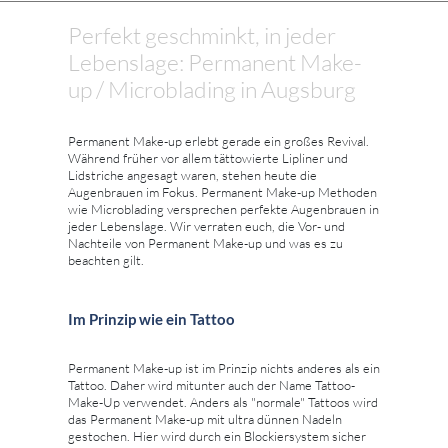
Perfekt geschminkt, in jeder
Lebenslage: Permanent Make-
up / Microblading in Augsburg
Permanent Make-up erlebt gerade ein großes Revival.
Während früher vor allem tättowierte Lipliner und
Lidstriche angesagt waren, stehen heute die
Augenbrauen im Fokus. Permanent Make-up Methoden
wie Microblading versprechen perfekte Augenbrauen in
jeder Lebenslage. Wir verraten euch, die Vor- und
Nachteile von Permanent Make-up und was es zu
beachten gilt.
Im Prinzip wie ein Tattoo
Permanent Make-up ist im Prinzip nichts anderes als ein
Tattoo. Daher wird mitunter auch der Name Tattoo-
Make-Up verwendet. Anders als "normale" Tattoos wird
das Permanent Make-up mit ultra dünnen Nadeln
gestochen. Hier wird durch ein Blockiersystem sicher