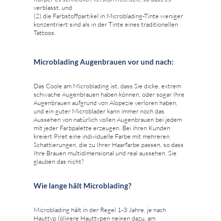
verblasst, und
(2) die Farbstoffpartikel in Microblading-Tinte weniger
konzentriert sind als in der Tinte eines traditionellen
Tattoos.
Microblading Augenbrauen vor und nach:
Das Coole am Microblading ist, dass Sie dicke, extrem
schwache Augenbrauen haben können, oder sogar Ihre
Augenbrauen aufgrund von Alopezie verloren haben,
und ein guter Microblader kann immer noch das
Aussehen von natürlich vollen Augenbrauen bei jedem
mit jeder Farbpalette erzeugen. Bei ihren Kunden
kreiert Piret eine individuelle Farbe mit mehreren
Schattierungen, die zu Ihrer Haarfarbe passen, so dass
Ihre Brauen multidimensional und real aussehen. Sie
glauben das nicht?
Wie lange hält Microblading?
Microblading hält in der Regel 1-3 Jahre, je nach
Hauttyp (öligere Hauttypen neigen dazu, am