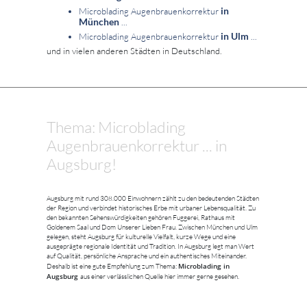
in
Microblading Augenbrauenkorrektur
München
...
in Ulm
Microblading Augenbrauenkorrektur
...
und in vielen anderen Städten in Deutschland.
Thema: Microblading
Augenbrauenkorrektur ... in
Augsburg!
Augsburg mit rund 308.000 Einwohnern zählt zu den bedeutenden Städten
der Region und verbindet historisches Erbe mit urbaner Lebensqualität. Zu
den bekannten Sehenswürdigkeiten gehören Fuggerei, Rathaus mit
Goldenem Saal und Dom Unserer Lieben Frau. Zwischen München und Ulm
gelegen, steht Augsburg für kulturelle Vielfalt, kurze Wege und eine
ausgeprägte regionale Identität und Tradition. In Augsburg legt man Wert
auf Qualität, persönliche Ansprache und ein authentisches Miteinander.
Microblading in
Deshalb ist eine gute Empfehlung zum Thema:
Augsburg
aus einer verlässlichen Quelle hier immer gerne gesehen.