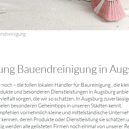
endreinigung
ung Bauendreinigung in Augs
ie noch – die tollen lokalen Händler für Baureinigung , die 
odukte und besonderen Dienstleistungen in Augsburg anbiet
ielfalt sorgen, die wir so schätzen. In Augsburg zuverlässi
ielen besonderen Geheimtipps in unseren Städten kennt.
mpfehlen vornehmlich kleine und mittelständische Untern
ut kennen, deren Produkte oder Dienstleistung sie schätzen
tig werden alle gelisteten Firmen noch einmal von unserer R