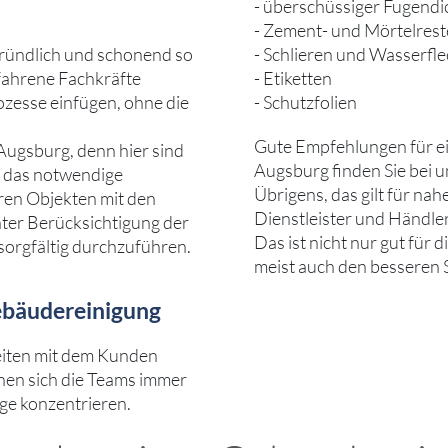
- überschüssiger Fugend
- Zement- und Mörtelres
 gründlich und schonend so
- Schlieren und Wasserfl
rfahrene Fachkräfte
- Etiketten
ozesse einfügen, ohne die
- Schutzfolien
Gute Empfehlungen für e
ugsburg, denn hier sind
Augsburg finden Sie bei u
r das notwendige
Übrigens, das gilt für na
ren Objekten mit den
Dienstleister und Händler
ter Berücksichtigung der
Das ist nicht nur gut für 
orgfältig durchzuführen.
meist auch den besseren S
Gebäudereinigung
eiten mit dem Kunden
nen sich die Teams immer
lge konzentrieren.