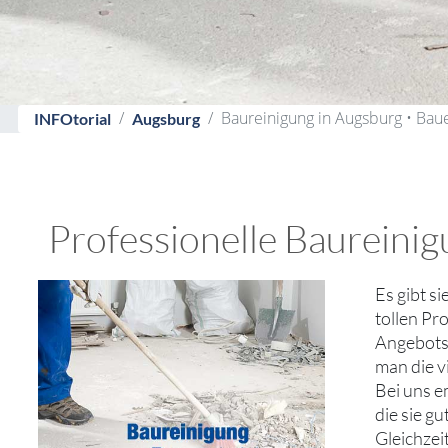
Baureinigung in Augsburg • Bau
INFOtorial
Augsburg
Professionelle Baureinig
Es gibt s
tollen Pr
Angebotsv
man die v
Bei uns e
die sie g
Gleichzei