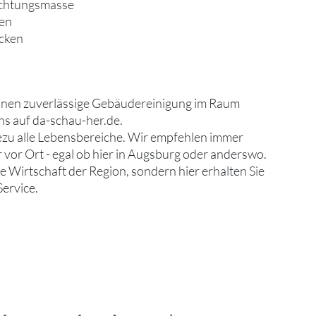
ichtungsmasse
ten
ecken
inen zuverlässige Gebäudereinigung im Raum
ns auf da-schau-her.de.
hezu alle Lebensbereiche. Wir empfehlen immer
 vor Ort - egal ob hier in Augsburg oder anderswo.
die Wirtschaft der Region, sondern hier erhalten Sie
ervice.