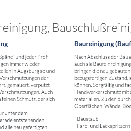
einigung, Bauschlußreini
ung
Baureinigung (Bauf
 Späne" und jeder Profi
Nach Abschluss der Bauar
ngen immer wieder
auch als Baufeinreinigun
ellen in Augsburg so und
bringen die neu gebauten
re Verschmutzungen der
bezugsfertigen Zustand, 
hrt, gemauert, verputzt
können. Sorgfältig und f
e Verschmutzungen. Auch
Handwerkerschmutz mit d
 feinen Schmutz, der sich
materialien. Zu den durch
Oberflächen, Wände, Böd
nur unter dem
- Baustaub
 gerade entstehenden
- Farb- und Lackspritzern
 alle neu gefertigten