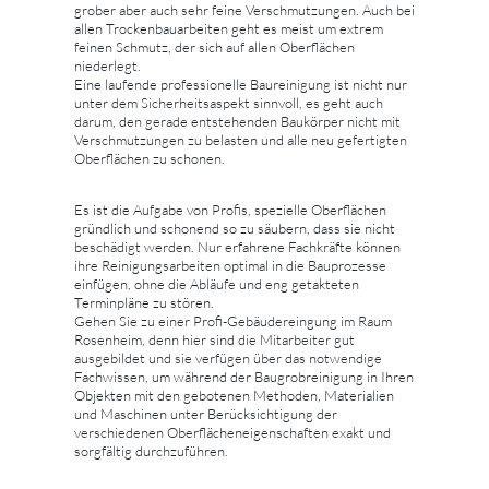
grober aber auch sehr feine Verschmutzungen. Auch bei
allen Trockenbauarbeiten geht es meist um extrem
feinen Schmutz, der sich auf allen Oberflächen
niederlegt.
Eine laufende professionelle Baureinigung ist nicht nur
unter dem Sicherheitsaspekt sinnvoll, es geht auch
darum, den gerade entstehenden Baukörper nicht mit
Verschmutzungen zu belasten und alle neu gefertigten
Oberflächen zu schonen.
Es ist die Aufgabe von Profis, spezielle Oberflächen
gründlich und schonend so zu säubern, dass sie nicht
beschädigt werden. Nur erfahrene Fachkräfte können
ihre Reinigungsarbeiten optimal in die Bauprozesse
einfügen, ohne die Abläufe und eng getakteten
Terminpläne zu stören.
Gehen Sie zu einer Profi-Gebäudereingung im Raum
Rosenheim, denn hier sind die Mitarbeiter gut
ausgebildet und sie verfügen über das notwendige
Fachwissen, um während der Baugrobreinigung in Ihren
Objekten mit den gebotenen Methoden, Materialien
und Maschinen unter Berücksichtigung der
verschiedenen Oberflächeneigenschaften exakt und
sorgfältig durchzuführen.