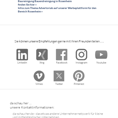
Baureinigung Bauendreinigung in Rosenheim
finden Sie hier »
Infos zum Thema Advertorials auf unserer Werbeplattform für den
Bereich Rosenheim »
Sie können unsere Empfehlungen gerne mit Ihren Freunden teilen ... ...
Linkedin
Xing
Facebook
Instagram
Youtube
Vimeo
Twitter
Pinterest
da schau her ...
unsere Kontaktinformationen:
da-schau-her.de - das etwas andere Unternehmernetzwerk für kleine
und mittelständische Unternehmen