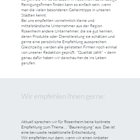
Reinigungsfirmen finden kann so einfach sein, wenn
man die vielen besonderen Geheimtipps in unseren
Städten kennt.
Bei uns empfehlen vornehmlich kleine und
mittelständische Unternehmer aus der Region
Rosenheim andere Unternehmer, die sie gut kennen,
deren Produkte oder Dienstleistung sie schätzen und
gerne eine persönliche Empfehlung aussprechen.
Gleichzeitig werden alle gelisteten Firmen noch einmal
von unserer Redaktion geprüft. "Qualität zählt" – denn
genau dafür haben wir da-schau-her.de ins Leben
gerufen.
Wir empfehlen Ihnen gerne:
Aktuell sprechen wir für Rosenheim keine konkrete
Empfehlung zum Thema ... "Baureinigung" aus. Das ist
eine bewusste redaktionelle Entscheidung.
Wir empfehlen nur dann, wenn wir einen Anbieter