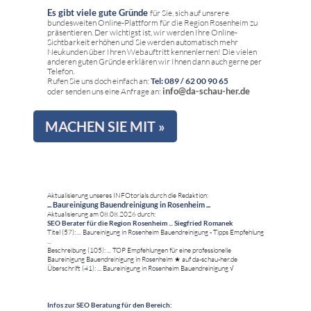
Es gibt viele gute Gründe
für Sie, sich auf unsrere
bundesweiten Online-Plattform für die Region Rosenheim zu
präsentieren. Der wichtigst ist, wir werden Ihre Online-
Sichtbarkeit erhöhen und Sie werden automatisch mehr
Neukunden über Ihren Webauftritt kennenlernen! Die vielen
anderen guten Gründe erklären wir Ihnen dann auch gerne per
Telefon.
Rufen Sie uns doch einfach an:
Tel: 089 / 62 00 90 65
info@da-schau-her.de
oder senden uns eine Anfrage an:
MACHEN SIE MIT »
Aktualisierung unseres INFOtorials durch die Redaktion:
... Baureinigung Bauendreinigung in Rosenheim ...
Aktualisierung am 08.08.2026 durch:
SEO Berater für die Region Rosenheim ... Siegfried Romanek
Titel (57): ... Baureinigung in Rosenheim Bauendreinigung - Tipps Empfehlung
...
Beschreibung (105): ... TOP Empfehlungen für eine professionelle
Baureinigung Bauendreinigung in Rosenheim ★ auf da-schau-her.de
Überschrift (41): ... Baureinigung in Rosenheim Bauendreinigung √
Infos zur SEO Beratung für den Bereich: