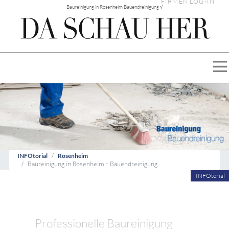
FIRMEN LOG-IN
Baureinigung in Rosenheim Bauendreinigung √
INFOtorial
Rosenheim
Baureinigung in Rosenheim • Bauendreinigung
INFOtorial
Professionelle Baureinigung