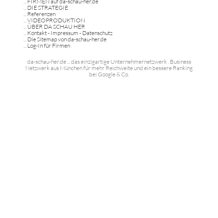
...
FIRMEN auf da-schau-her.de
...
DIE STRATEGIE
...
Referenzen
...
VIDEOPRODUKTION
...
ÜBER DA SCHAU HER
...
Kontakt - Impressum - Datenschutz
...
Die Sitemap von da-schau-her.de
...
Log-In für Firmen
da-schau-her.de ... das einzigartige Unternehmernetzwerk . Business
Netzwerk aus München für mehr Reichweite und ein bessere Ranking
bei Google & Co.