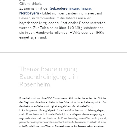
Öffentlichkeit.
Zusammen mit der
Gebäudereinigung Innung
Nordbayern »
bildet sich der Landesinnungsverband
Bayern, in dem wiederum die Interessen aller
bayerischen Mitglieder auf nationaler Ebene vertreten
werden. Zur Zeit sind es über 190 Mitgliedsbetriebe,
die in den Handwerksrollen der HWKs oder der IHKs
eingetragen sind.
Thema: Baureinigung
Bauendreinigung ... in
Rosenheim!
Rosenheim mit rund 64.000 Einwohnern zählt zu den bedeutenden Städten
der Region und verbindet historisches Erbe mit urbaner Lebensqualität. Zu
den bekannten Sehenswürdigkeiten gehören Max-Josefs-Platz,
Lokschuppen und Mangfallpark. Zwischen München und Kufstein gelegen,
steht Rosenheim für kulturelle Vielfalt, kurze Wege und eine ausgeprägte
regionale Identität und Tradition. In Rosenheim legt man Wert auf Qualität,
persönliche Ansprache und ein authentisches Miteinander. Deshalb ist eine
Baureinigung in Rosenheim
gute Empfehlung zum Thema:
aus einer