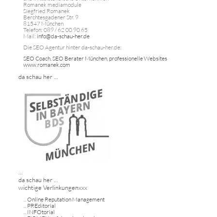
Romanek mediamodule
Siegfried Romanek
Berchtesgadener Str. 9
81547 München
Telefon: 089 / 62 00 90 65
Mail:
info@da-schau-her.de
Die SEO Agentur hinter da-schau-her.de:
SEO Coach, SEO Berater München, professionelle Websites
www.romanek.com
da schau her ...
...
da schau her ...
wichtige Verlinkungenxxx
...
Online Reputation Management
...
PREditorial
...
INFOtorial