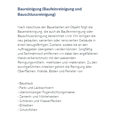
Baureinigung (Baufeinreinigung und
Bauschlussreinigung)
Nach Abschluss der Bauarbeiten am Objekt folgt die
Bauendreinigung, die auch als Baufeinreinigung oder
Bauschlussreinigung bezeichnet wird. Wir bringen die
neu gebauten, sanierten oder renovierten Gebäude in
einen bezugsfertigen Zustand, sodass sie an den
Auftraggeber übergeben werden können. Sorgfältig
und fachmännisch entfernen wir dabei den angefallenen
Handwerkerschmutz mit den passenden
Reinigungsmitteln, -methoden und -materialien. Zu den
durchgeführten Arbeiten gehört die Reinigung aller
Oberflächen, Wände, Böden und Fenster von
- Baustaub
- Farb- und Lackspritzern
- überschüssiger Fugendichtungsmasse
- Zement- und Mörtelresten
- Schlieren und Wasserflecken
- Etiketten
- Schutzfolien