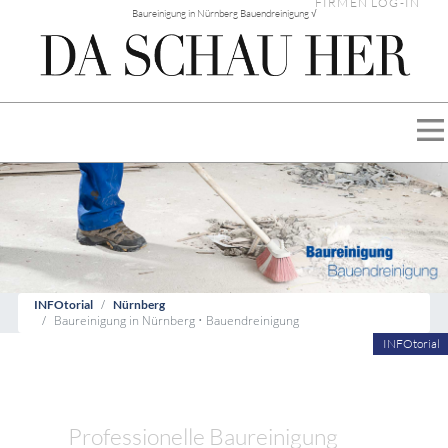
FIRMEN LOG-IN
Baureinigung in Nürnberg Bauendreinigung √
INFOtorial
Nürnberg
Baureinigung in Nürnberg • Bauendreinigung
INFOtorial
Professionelle Baureinigung