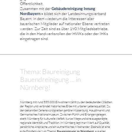
Öffentlichkeit.
Zusammen mit der
Gebäudereinigung Innung
Nordbayern »
bildet sich der Landesinnungsverband
Bayern, in dem wiederum die Interessen aller
bayerischen Mitglieder auf nationaler Ebene vertreten
werden. Zur Zeit sind es über 190 Mitgliedsbetriebe,
die in den Handwerksrollen der HWKs oder der IHKs
eingetragen sind.
Thema: Baureinigung
Bauendreinigung ... in
Nürnberg!
Nürnberg mit rund 555.000 Einwohnern zählt zu den bedeutenden Städten
der Region und verbindet historisches Erbe mit urbaner Lebensqualität. Zu
den bekannten Sehenswürdigkeiten gehören Kaiserburg, Hauptmarkt und
Germanisches Nationalmuseum. Zwischen Fürth und Erlangen gelegen,
steht Nürnberg für kulturelle Vielfalt, kurze Wege und eine ausgeprägte
regionale Identität und Tradition. In Nürnberg legt man Wert auf Qualität,
persönliche Ansprache und ein authentisches Miteinander. Deshalb ist eine
Baureinigung in Nürnberg
gute Empfehlung zum Thema:
aus einer