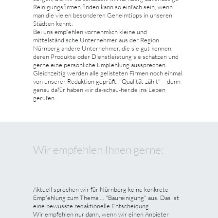
Reinigungsfirmen finden kann so einfach sein, wenn
man die vielen besonderen Geheimtipps in unseren
Städten kennt.
Bei uns empfehlen vornehmlich kleine und
mittelständische Unternehmer aus der Region
Nürnberg andere Unternehmer, die sie gut kennen,
deren Produkte oder Dienstleistung sie schätzen und
gerne eine persönliche Empfehlung aussprechen.
Gleichzeitig werden alle gelisteten Firmen noch einmal
von unserer Redaktion geprüft. "Qualität zählt" – denn
genau dafür haben wir da-schau-her.de ins Leben
gerufen.
Wir empfehlen Ihnen gerne:
Aktuell sprechen wir für Nürnberg keine konkrete
Empfehlung zum Thema ... "Baureinigung" aus. Das ist
eine bewusste redaktionelle Entscheidung.
Wir empfehlen nur dann, wenn wir einen Anbieter