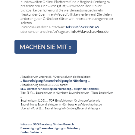
bundesweiten Online-Plattform für die Region Nürnberg zu
präsentieren. Der wichtigst ist, wir werden Ihre Online-
Sichtbarkeit erhöhen und Sie werden automatisch mehr
Neukunden über Ihren Webauftritt kennenlernen! Die vielen
anderen guten Gründe erklären wir Ihnen dann auch gerne per
Telefon.
Rufen Sie uns doch einfach an:
Tel: 089 / 62 00 90 65
info@da-schau-her.de
oder senden uns eine Anfrage an:
MACHEN SIE MIT »
Aktualisierung unseres INFOtorials durch die Redaktion:
... Baureinigung Bauendreinigung in Nürnberg ...
Aktualisierung am 08.08.2026 durch:
SEO Berater für die Region Nürnberg ... Siegfried Romanek
Titel (57): ... Baureinigung in Nürnberg Bauendreinigung - Tipps Empfehlung
...
Beschreibung (105): ... TOP Empfehlungen für eine professionelle
Baureinigung Bauendreinigung in Nürnberg ★ auf da-schau-her.de
Überschrift (41): ... Baureinigung in Nürnberg Bauendreinigung √
Infos zur SEO Beratung für den Bereich:
Baureinigung Bauendreinigung in Nürnberg
finden Sie hier »