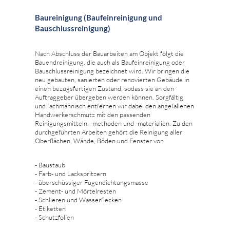
Baureinigung (Baufeinreinigung und
Bauschlussreinigung)
Nach Abschluss der Bauarbeiten am Objekt folgt die
Bauendreinigung, die auch als Baufeinreinigung oder
Bauschlussreinigung bezeichnet wird. Wir bringen die
neu gebauten, sanierten oder renovierten Gebäude in
einen bezugsfertigen Zustand, sodass sie an den
Auftraggeber übergeben werden können. Sorgfältig
und fachmännisch entfernen wir dabei den angefallenen
Handwerkerschmutz mit den passenden
Reinigungsmitteln, -methoden und -materialien. Zu den
durchgeführten Arbeiten gehört die Reinigung aller
Oberflächen, Wände, Böden und Fenster von
- Baustaub
- Farb- und Lackspritzern
- überschüssiger Fugendichtungsmasse
- Zement- und Mörtelresten
- Schlieren und Wasserflecken
- Etiketten
- Schutzfolien