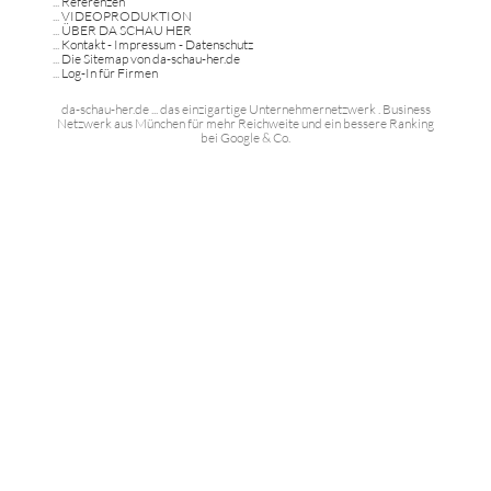
...
Referenzen
...
VIDEOPRODUKTION
...
ÜBER DA SCHAU HER
...
Kontakt - Impressum - Datenschutz
...
Die Sitemap von da-schau-her.de
...
Log-In für Firmen
da-schau-her.de ... das einzigartige Unternehmernetzwerk . Business
Netzwerk aus München für mehr Reichweite und ein bessere Ranking
bei Google & Co.