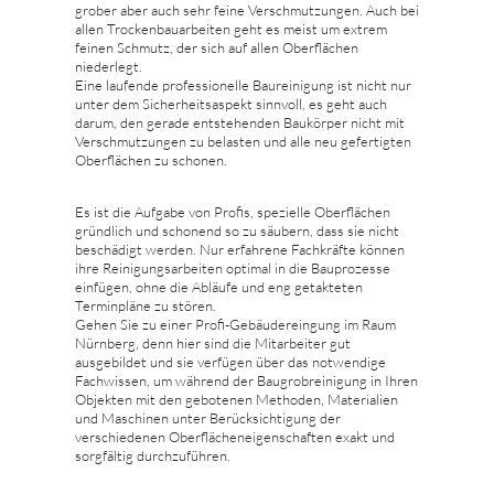
grober aber auch sehr feine Verschmutzungen. Auch bei
allen Trockenbauarbeiten geht es meist um extrem
feinen Schmutz, der sich auf allen Oberflächen
niederlegt.
Eine laufende professionelle Baureinigung ist nicht nur
unter dem Sicherheitsaspekt sinnvoll, es geht auch
darum, den gerade entstehenden Baukörper nicht mit
Verschmutzungen zu belasten und alle neu gefertigten
Oberflächen zu schonen.
Es ist die Aufgabe von Profis, spezielle Oberflächen
gründlich und schonend so zu säubern, dass sie nicht
beschädigt werden. Nur erfahrene Fachkräfte können
ihre Reinigungsarbeiten optimal in die Bauprozesse
einfügen, ohne die Abläufe und eng getakteten
Terminpläne zu stören.
Gehen Sie zu einer Profi-Gebäudereingung im Raum
Nürnberg, denn hier sind die Mitarbeiter gut
ausgebildet und sie verfügen über das notwendige
Fachwissen, um während der Baugrobreinigung in Ihren
Objekten mit den gebotenen Methoden, Materialien
und Maschinen unter Berücksichtigung der
verschiedenen Oberflächeneigenschaften exakt und
sorgfältig durchzuführen.