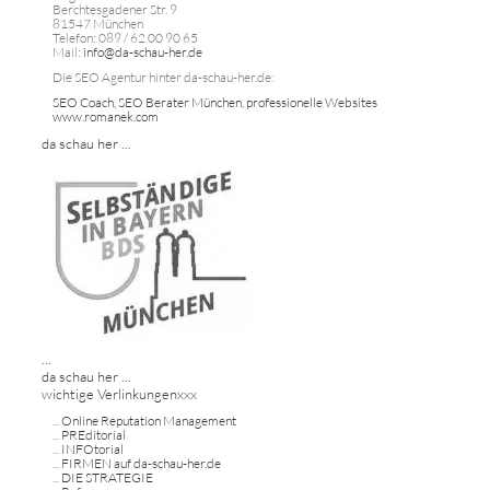
Berchtesgadener Str. 9
81547 München
Telefon: 089 / 62 00 90 65
Mail:
info@da-schau-her.de
Die SEO Agentur hinter da-schau-her.de:
SEO Coach, SEO Berater München, professionelle Websites
www.romanek.com
da schau her ...
...
da schau her ...
wichtige Verlinkungenxxx
...
Online Reputation Management
...
PREditorial
...
INFOtorial
...
FIRMEN auf da-schau-her.de
...
DIE STRATEGIE