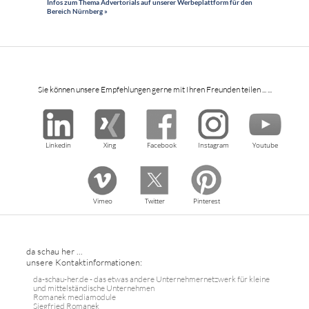
Infos zum Thema Advertorials auf unserer Werbeplattform für den
Bereich Nürnberg »
Sie können unsere Empfehlungen gerne mit Ihren Freunden teilen ... ...
Linkedin
Xing
Facebook
Instagram
Youtube
Vimeo
Twitter
Pinterest
da schau her ...
unsere Kontaktinformationen:
da-schau-her.de - das etwas andere Unternehmernetzwerk für kleine
und mittelständische Unternehmen
Romanek mediamodule
Siegfried Romanek