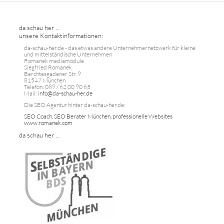
da schau her ...
unsere Kontaktinformationen:
da-schau-her.de - das etwas andere Unternehmernetzwerk für kleine
und mittelständische Unternehmen
Romanek mediamodule
Siegfried Romanek
Berchtesgadener Str. 9
81547 München
Telefon: 089 / 62 00 90 65
Mail:
info@da-schau-her.de
Die SEO Agentur hinter da-schau-her.de:
SEO Coach, SEO Berater München, professionelle Websites
www.romanek.com
da schau her ...