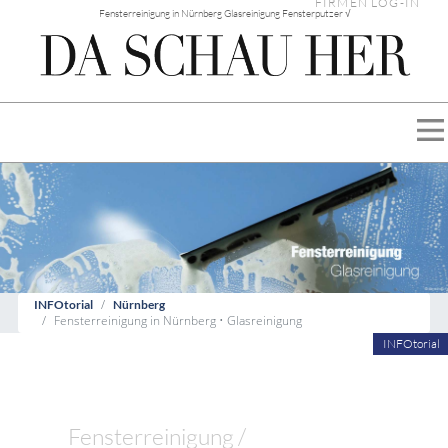
FIRMEN LOG-IN
Fensterreinigung in Nürnberg Glasreinigung Fensterputzer √
INFOtorial
Nürnberg
Fensterreinigung in Nürnberg • Glasreinigung
INFOtorial
Fensterreinigung /