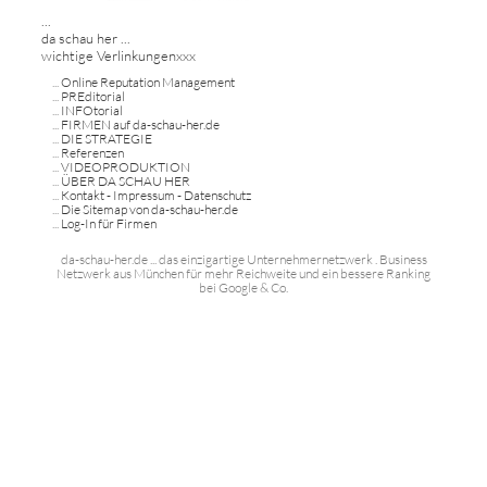
...
da schau her ...
wichtige Verlinkungenxxx
...
Online Reputation Management
...
PREditorial
...
INFOtorial
...
FIRMEN auf da-schau-her.de
...
DIE STRATEGIE
...
Referenzen
...
VIDEOPRODUKTION
...
ÜBER DA SCHAU HER
...
Kontakt - Impressum - Datenschutz
...
Die Sitemap von da-schau-her.de
...
Log-In für Firmen
da-schau-her.de ... das einzigartige Unternehmernetzwerk . Business
Netzwerk aus München für mehr Reichweite und ein bessere Ranking
bei Google & Co.