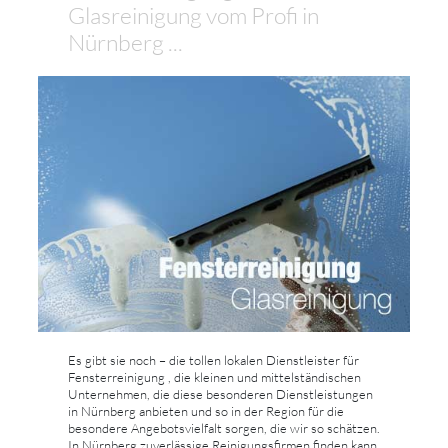
Glasreinigung vom Profi in
Nürnberg ...
Es gibt sie noch – die tollen lokalen Dienstleister für
Fensterreinigung , die kleinen und mittelständischen
Unternehmen, die diese besonderen Dienstleistungen
in Nürnberg anbieten und so in der Region für die
besondere Angebotsvielfalt sorgen, die wir so schätzen.
In Nürnberg zuverlässige Reinigungsfirmen finden kann