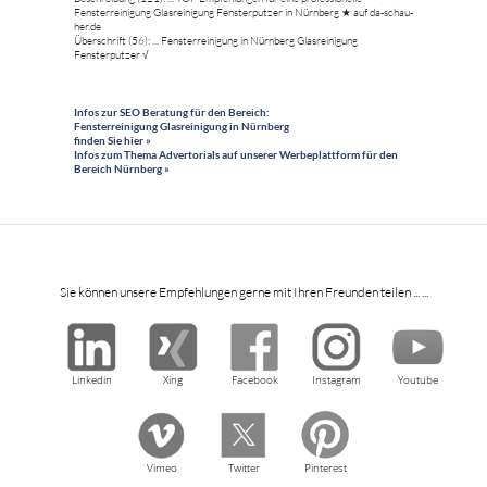
Fensterreinigung Glasreinigung Fensterputzer in Nürnberg ★ auf da-schau-
her.de
Überschrift (56): ... Fensterreinigung in Nürnberg Glasreinigung
Fensterputzer √
Infos zur SEO Beratung für den Bereich:
Fensterreinigung Glasreinigung in Nürnberg
finden Sie hier »
Infos zum Thema Advertorials auf unserer Werbeplattform für den
Bereich Nürnberg »
Sie können unsere Empfehlungen gerne mit Ihren Freunden teilen ... ...
Linkedin
Xing
Facebook
Instagram
Youtube
Vimeo
Twitter
Pinterest