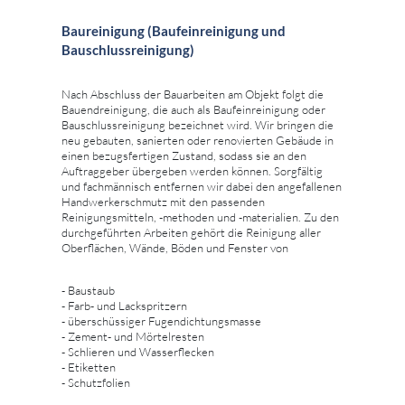
Baureinigung (Baufeinreinigung und
Bauschlussreinigung)
Nach Abschluss der Bauarbeiten am Objekt folgt die
Bauendreinigung, die auch als Baufeinreinigung oder
Bauschlussreinigung bezeichnet wird. Wir bringen die
neu gebauten, sanierten oder renovierten Gebäude in
einen bezugsfertigen Zustand, sodass sie an den
Auftraggeber übergeben werden können. Sorgfältig
und fachmännisch entfernen wir dabei den angefallenen
Handwerkerschmutz mit den passenden
Reinigungsmitteln, -methoden und -materialien. Zu den
durchgeführten Arbeiten gehört die Reinigung aller
Oberflächen, Wände, Böden und Fenster von
- Baustaub
- Farb- und Lackspritzern
- überschüssiger Fugendichtungsmasse
- Zement- und Mörtelresten
- Schlieren und Wasserflecken
- Etiketten
- Schutzfolien