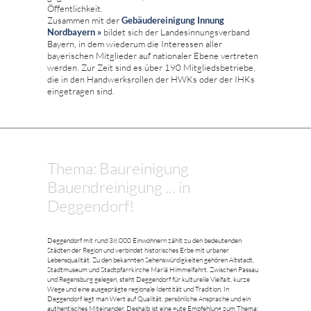
Öffentlichkeit.
Zusammen mit der
Gebäudereinigung Innung
Nordbayern »
bildet sich der Landesinnungsverband
Bayern, in dem wiederum die Interessen aller
bayerischen Mitglieder auf nationaler Ebene vertreten
werden. Zur Zeit sind es über 190 Mitgliedsbetriebe,
die in den Handwerksrollen der HWKs oder der IHKs
eingetragen sind.
Thema: Baureinigung
Bauendreinigung ... in
Deggendorf!
Deggendorf mit rund 38.000 Einwohnern zählt zu den bedeutenden
Städten der Region und verbindet historisches Erbe mit urbaner
Lebensqualität. Zu den bekannten Sehenswürdigkeiten gehören Altstadt,
Stadtmuseum und Stadtpfarrkirche Mariä Himmelfahrt. Zwischen Passau
und Regensburg gelegen, steht Deggendorf für kulturelle Vielfalt, kurze
Wege und eine ausgeprägte regionale Identität und Tradition. In
Deggendorf legt man Wert auf Qualität, persönliche Ansprache und ein
authentisches Miteinander. Deshalb ist eine gute Empfehlung zum Thema: