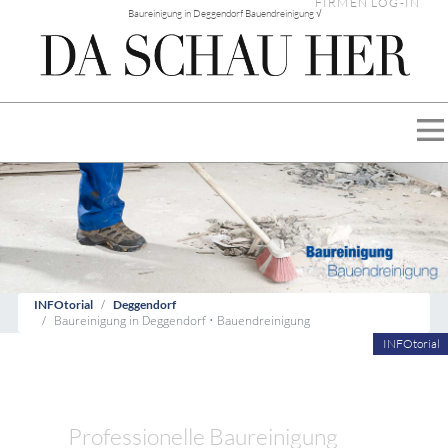
FIRMEN LOG-IN
Baureinigung in Deggendorf Bauendreinigung √
INFOtorial
Deggendorf
Baureinigung in Deggendorf • Bauendreinigung
INFOtorial
Professionelle Baureinigung