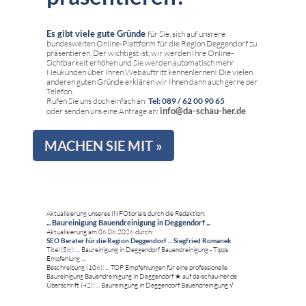
Es gibt viele gute Gründe
für Sie, sich auf unsrere
bundesweiten Online-Plattform für die Region Deggendorf zu
präsentieren. Der wichtigst ist, wir werden Ihre Online-
Sichtbarkeit erhöhen und Sie werden automatisch mehr
Neukunden über Ihren Webauftritt kennenlernen! Die vielen
anderen guten Gründe erklären wir Ihnen dann auch gerne per
Telefon.
Rufen Sie uns doch einfach an:
Tel: 089 / 62 00 90 65
info@da-schau-her.de
oder senden uns eine Anfrage an:
MACHEN SIE MIT »
Aktualisierung unseres INFOtorials durch die Redaktion:
... Baureinigung Bauendreinigung in Deggendorf ...
Aktualisierung am 06.08.2026 durch:
SEO Berater für die Region Deggendorf ... Siegfried Romanek
Titel (58): ... Baureinigung in Deggendorf Bauendreinigung - Tipps
Empfehlung ...
Beschreibung (106): ... TOP Empfehlungen für eine professionelle
Baureinigung Bauendreinigung in Deggendorf ★ auf da-schau-her.de
Überschrift (42): ... Baureinigung in Deggendorf Bauendreinigung √