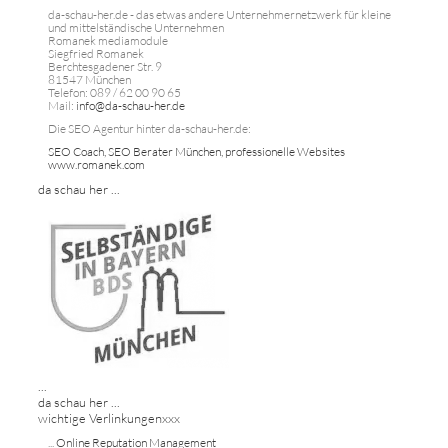
da-schau-her.de - das etwas andere Unternehmernetzwerk für kleine
und mittelständische Unternehmen
Romanek mediamodule
Siegfried Romanek
Berchtesgadener Str. 9
81547 München
Telefon: 089 / 62 00 90 65
Mail:
info@da-schau-her.de
Die SEO Agentur hinter da-schau-her.de:
SEO Coach, SEO Berater München, professionelle Websites
www.romanek.com
da schau her ...
...
da schau her ...
wichtige Verlinkungenxxx
...
Online Reputation Management