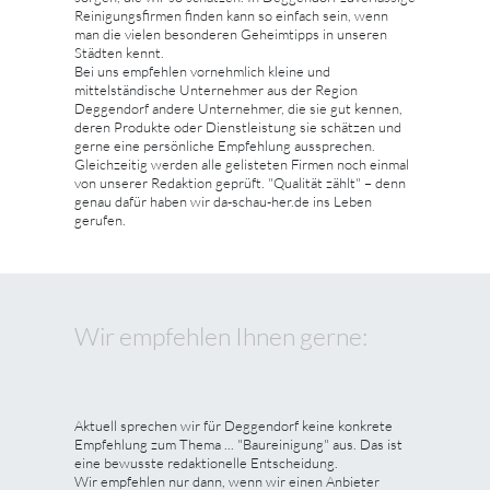
Reinigungsfirmen finden kann so einfach sein, wenn
man die vielen besonderen Geheimtipps in unseren
Städten kennt.
Bei uns empfehlen vornehmlich kleine und
mittelständische Unternehmer aus der Region
Deggendorf andere Unternehmer, die sie gut kennen,
deren Produkte oder Dienstleistung sie schätzen und
gerne eine persönliche Empfehlung aussprechen.
Gleichzeitig werden alle gelisteten Firmen noch einmal
von unserer Redaktion geprüft. "Qualität zählt" – denn
genau dafür haben wir da-schau-her.de ins Leben
gerufen.
Wir empfehlen Ihnen gerne:
Aktuell sprechen wir für Deggendorf keine konkrete
Empfehlung zum Thema ... "Baureinigung" aus. Das ist
eine bewusste redaktionelle Entscheidung.
Wir empfehlen nur dann, wenn wir einen Anbieter