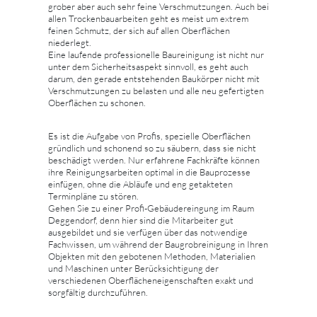
grober aber auch sehr feine Verschmutzungen. Auch bei
allen Trockenbauarbeiten geht es meist um extrem
feinen Schmutz, der sich auf allen Oberflächen
niederlegt.
Eine laufende professionelle Baureinigung ist nicht nur
unter dem Sicherheitsaspekt sinnvoll, es geht auch
darum, den gerade entstehenden Baukörper nicht mit
Verschmutzungen zu belasten und alle neu gefertigten
Oberflächen zu schonen.
Es ist die Aufgabe von Profis, spezielle Oberflächen
gründlich und schonend so zu säubern, dass sie nicht
beschädigt werden. Nur erfahrene Fachkräfte können
ihre Reinigungsarbeiten optimal in die Bauprozesse
einfügen, ohne die Abläufe und eng getakteten
Terminpläne zu stören.
Gehen Sie zu einer Profi-Gebäudereingung im Raum
Deggendorf, denn hier sind die Mitarbeiter gut
ausgebildet und sie verfügen über das notwendige
Fachwissen, um während der Baugrobreinigung in Ihren
Objekten mit den gebotenen Methoden, Materialien
und Maschinen unter Berücksichtigung der
verschiedenen Oberflächeneigenschaften exakt und
sorgfältig durchzuführen.