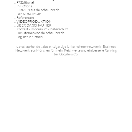
...
PREditorial
...
INFOtorial
...
FIRMEN auf da-schau-her.de
...
DIE STRATEGIE
...
Referenzen
...
VIDEOPRODUKTION
...
ÜBER DA SCHAU HER
...
Kontakt - Impressum - Datenschutz
...
Die Sitemap von da-schau-her.de
...
Log-In für Firmen
da-schau-her.de ... das einzigartige Unternehmernetzwerk . Business
Netzwerk aus München für mehr Reichweite und ein bessere Ranking
bei Google & Co.