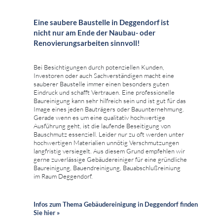
Eine saubere Baustelle in Deggendorf ist
nicht nur am Ende der Naubau- oder
Renovierungsarbeiten sinnvoll!
Bei Besichtigungen durch potenziellen Kunden,
Investoren oder auch Sachverständigen macht eine
sauberer Baustelle immer einen besonders guten
Eindruck und schafft Vertrauen. Eine professionelle
Baureinigung kann sehr hilfreich sein und ist gut für das
Image eines jeden Bauträgers oder Bauunternehmung.
Gerade wenn es um eine qualitativ hochwertige
Ausführung geht, ist die laufende Beseitigung von
Bauschmutz essenziell. Leider nur zu oft werden unter
hochwertigen Materialien unnötig Verschmutzungen
langfristig versiegelt. Aus diesem Grund empfehlen wir
gerne zuverlässige Gebäudereiniger für eine gründliche
Baureinigung, Bauendreinigung, Bauabschlußreiniung
im Raum Deggendorf.
Infos zum Thema Gebäudereinigung in Deggendorf finden
Sie hier »