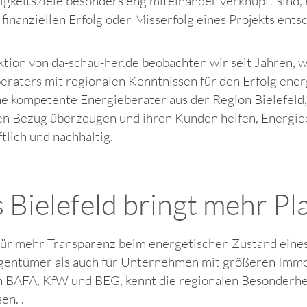
igkeitsziele besonders eng miteinander verknüpft sind,
finanziellen Erfolg oder Misserfolg eines Projekts ents
ktion von da-schau-her.de beobachten wir seit Jahren, w
eraters mit regionalen Kenntnissen für den Erfolg ene
ne kompetente Energieberater aus der Region Bielefeld
en Bezug überzeugen und ihren Kunden helfen, Energieef
tlich und nachhaltig.
 Bielefeld bringt mehr Pl
r für mehr Transparenz beim energetischen Zustand eine
Eigentümer als auch für Unternehmen mit größeren Immob
n BAFA, KfW und BEG, kennt die regionalen Besonderhe
en. .