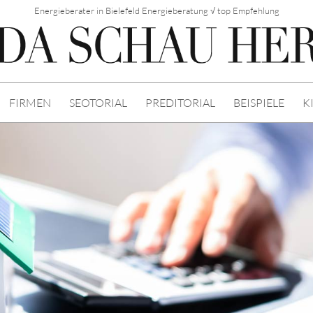
Energieberater in Bielefeld Energieberatung √ top Empfehlung
FIRMEN
SEOTORIAL
PREDITORIAL
BEISPIELE
K