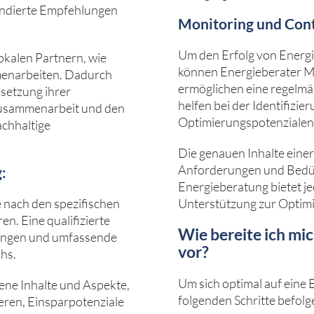
undierte Empfehlungen
Monitoring und Cont
Um den Erfolg von Energi
okalen Partnern, wie
können Energieberater M
mmenarbeiten. Dadurch
ermöglichen eine regelm
msetzung ihrer
helfen bei der Identifiz
Zusammenarbeit und den
Optimierungspotenzialen
chhaltige
Die genauen Inhalte eine
Anforderungen und Bedürf
:
Energieberatung bietet j
 nach den spezifischen
Unterstützung zur Optim
n. Eine qualifizierte
Wie bereite ich mi
ösungen und umfassende
vor?
hs.
Um sich optimal auf eine 
ene Inhalte und Aspekte,
folgenden Schritte befolg
ieren, Einsparpotenziale