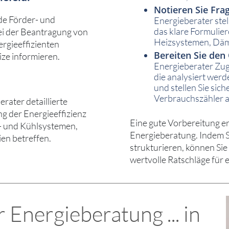
Notieren Sie Fra
de Förder- und
Energieberater ste
das klare Formulier
ei der Beantragung von
Heizsystemen, Däm
rgieeffizienten
Bereiten Sie den
ze informieren.
Energieberater Zug
die analysiert werd
und stellen Sie sic
Verbrauchszähler a
ater detaillierte
g der Energieeffizienz
Eine gute Vorbereitung er
z- und Kühlsystemen,
Energieberatung. Indem S
en betreffen.
strukturieren, können Si
wertvolle Ratschläge für e
Energieberatung ... in