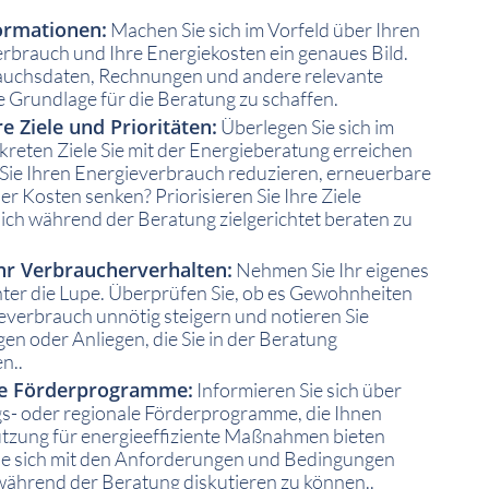
ormationen:
Machen Sie sich im Vorfeld über Ihren
erbrauch und Ihre Energiekosten ein genaues Bild.
auchsdaten, Rechnungen und andere relevante
e Grundlage für die Beratung zu schaffen.
re Ziele und Prioritäten:
Überlegen Sie sich im
reten Ziele Sie mit der Energieberatung erreichen
ie Ihren Energieverbrauch reduzieren, erneuerbare
r Kosten senken? Priorisieren Sie Ihre Ziele
ich während der Beratung zielgerichtet beraten zu
Ihr Verbraucherverhalten:
Nehmen Sie Ihr eigenes
ter die Lupe. Überprüfen Sie, ob es Gewohnheiten
ieverbrauch unnötig steigern und notieren Sie
en oder Anliegen, die Sie in der Beratung
n..
ie Förderprogramme:
Informieren Sie sich über
s- oder regionale Förderprogramme, die Ihnen
tützung für energieeffiziente Maßnahmen bieten
ie sich mit den Anforderungen und Bedingungen
 während der Beratung diskutieren zu können..