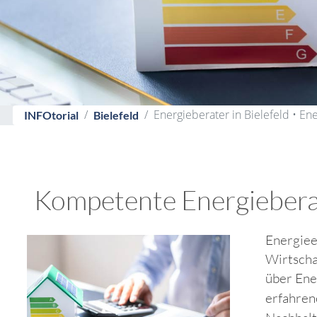
Energieberater in Bielefeld • En
INFOtorial
Bielefeld
Kompetente Energieberater
Energiee
Wirtscha
über Ene
erfahre