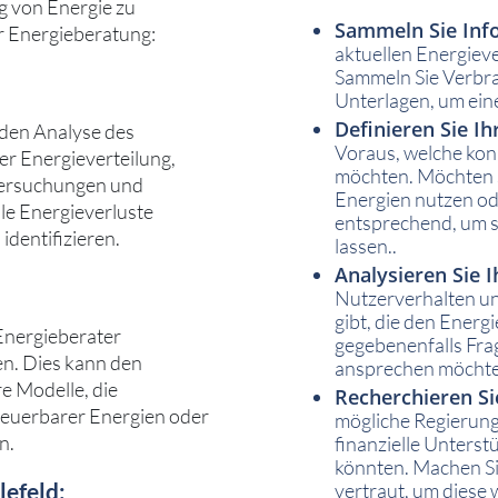
 von Energie zu
Sammeln Sie Inf
er Energieberatung:
aktuellen Energiev
Sammeln Sie Verbr
Unterlagen, um ein
Definieren Sie Ih
nden Analyse des
Voraus, welche konk
r Energieverteilung,
möchten. Möchten S
tersuchungen und
Energien nutzen ode
le Energieverluste
entsprechend, um s
identifizieren.
lassen..
Analysieren Sie 
Nutzerverhalten un
gibt, die den Energ
Energieberater
gegebenenfalls Frag
n. Dies kann den
ansprechen möchte
e Modelle, die
Recherchieren S
euerbarer Energien oder
mögliche Regierung
n.
finanzielle Unters
könnten. Machen S
efeld:
vertraut, um diese