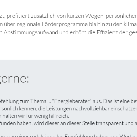
zt, profitiert zusätzlich von kurzen Wegen, persönlich
n über regionale Förderprogramme bis hin zu den klim
ert Abstimmungsaufwand und erhöht die Effizienz der g
gerne:
pfehlung zum Thema ... "Energieberater" aus. Das ist eine b
rsönlich kennen, die Leistungen nachvollziehbar einschät
halten wir für wenig hilfreich.
unden haben, wird dieser an dieser Stelle transparent und a
se an einer redaktionellen Empfehlung haben und Wert auf e