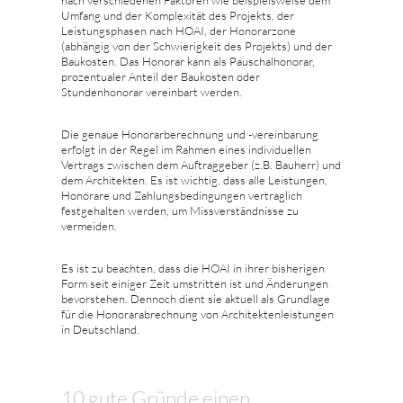
nach verschiedenen Faktoren wie beispielsweise dem
Umfang und der Komplexität des Projekts, der
Leistungsphasen nach HOAI, der Honorarzone
(abhängig von der Schwierigkeit des Projekts) und der
Baukosten. Das Honorar kann als Pauschalhonorar,
prozentualer Anteil der Baukosten oder
Stundenhonorar vereinbart werden.
Die genaue Honorarberechnung und -vereinbarung
erfolgt in der Regel im Rahmen eines individuellen
Vertrags zwischen dem Auftraggeber (z.B. Bauherr) und
dem Architekten. Es ist wichtig, dass alle Leistungen,
Honorare und Zahlungsbedingungen vertraglich
festgehalten werden, um Missverständnisse zu
vermeiden.
Es ist zu beachten, dass die HOAI in ihrer bisherigen
Form seit einiger Zeit umstritten ist und Änderungen
bevorstehen. Dennoch dient sie aktuell als Grundlage
für die Honorarabrechnung von Architektenleistungen
in Deutschland.
10 gute Gründe einen