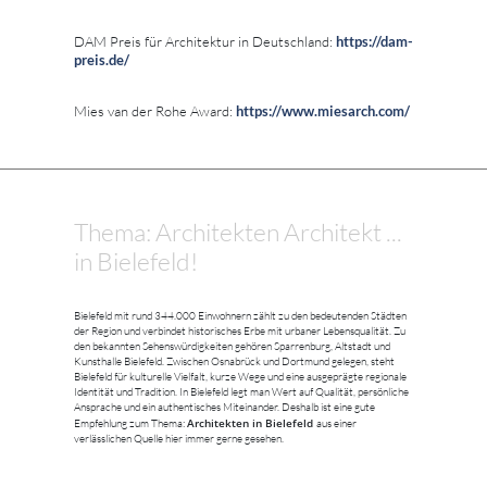
DAM Preis für Architektur in Deutschland:
https://dam-
preis.de/
Mies van der Rohe Award:
https://www.miesarch.com/
Thema: Architekten Architekt ...
in Bielefeld!
Bielefeld mit rund 344.000 Einwohnern zählt zu den bedeutenden Städten
der Region und verbindet historisches Erbe mit urbaner Lebensqualität. Zu
den bekannten Sehenswürdigkeiten gehören Sparrenburg, Altstadt und
Kunsthalle Bielefeld. Zwischen Osnabrück und Dortmund gelegen, steht
Bielefeld für kulturelle Vielfalt, kurze Wege und eine ausgeprägte regionale
Identität und Tradition. In Bielefeld legt man Wert auf Qualität, persönliche
Ansprache und ein authentisches Miteinander. Deshalb ist eine gute
Architekten in Bielefeld
Empfehlung zum Thema:
aus einer
verlässlichen Quelle hier immer gerne gesehen.