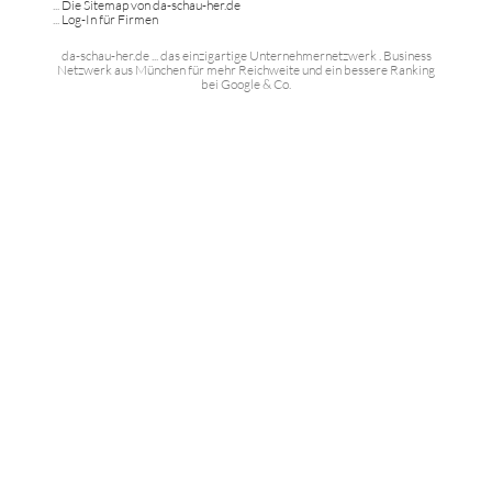
...
Die Sitemap von da-schau-her.de
...
Log-In für Firmen
da-schau-her.de ... das einzigartige Unternehmernetzwerk . Business
Netzwerk aus München für mehr Reichweite und ein bessere Ranking
bei Google & Co.