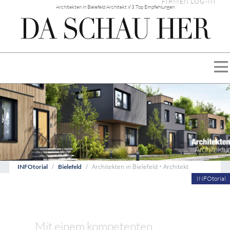
FIRMEN LOG-IN
Architekten in Bielefeld Architekt √ 3 Top Empfehlungen
Architekten in Bielefeld • Architekt
INFOtorial
Bielefeld
INFOtorial
Mit einem kompetenten