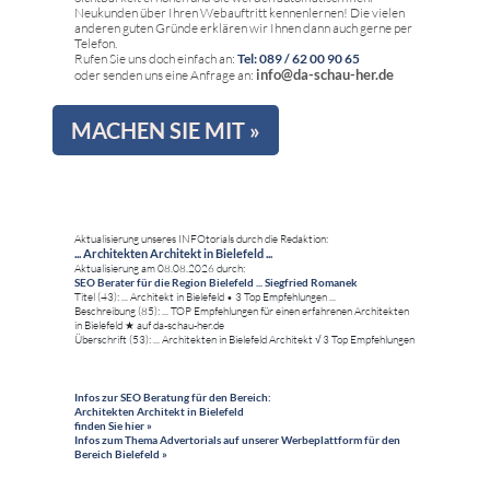
Neukunden über Ihren Webauftritt kennenlernen! Die vielen
anderen guten Gründe erklären wir Ihnen dann auch gerne per
Telefon.
Rufen Sie uns doch einfach an:
Tel: 089 / 62 00 90 65
info@da-schau-her.de
oder senden uns eine Anfrage an:
MACHEN SIE MIT »
Aktualisierung unseres INFOtorials durch die Redaktion:
... Architekten Architekt in Bielefeld ...
Aktualisierung am 08.08.2026 durch:
SEO Berater für die Region Bielefeld ... Siegfried Romanek
Titel (43): ... Architekt in Bielefeld • 3 Top Empfehlungen ...
Beschreibung (85): ... TOP Empfehlungen für einen erfahrenen Architekten
in Bielefeld ★ auf da-schau-her.de
Überschrift (53): ... Architekten in Bielefeld Architekt √ 3 Top Empfehlungen
Infos zur SEO Beratung für den Bereich:
Architekten Architekt in Bielefeld
finden Sie hier »
Infos zum Thema Advertorials auf unserer Werbeplattform für den
Bereich Bielefeld »