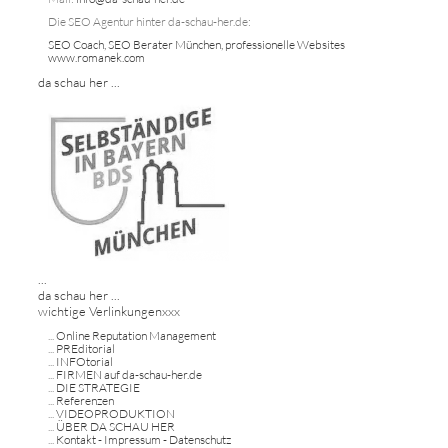
Die SEO Agentur hinter da-schau-her.de:
SEO Coach, SEO Berater München, professionelle Websites
www.romanek.com
da schau her ...
...
da schau her ...
wichtige Verlinkungenxxx
...
Online Reputation Management
...
PREditorial
...
INFOtorial
...
FIRMEN auf da-schau-her.de
...
DIE STRATEGIE
...
Referenzen
...
VIDEOPRODUKTION
...
ÜBER DA SCHAU HER
...
Kontakt - Impressum - Datenschutz