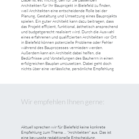
Dabei ist est wichtig, den für Sie passenden
Architekten für Ihr Bauprojekt in Bielefeld zu finden,
weil Architekten eine entscheidende Rolle bei der
Planung, Gestaltung und Umsetzung eines Bauprojekts
spielen. Ein guter Architekt kann dazu beitragen, dass
das Projekt effizient, funktional, ästhetisch ansprechend
und budgetgerecht realisiert wird. Durch die Auswahl
eines erfahrenen und qualifizierten Architekten vor Ort
in Bielefeld können potenzielle Probleme oder Fehler
während des Bauprozesses vermieden werden.
Außerdem kann ein Architekt dabei helfen, die
Bedürfnisse und Vorstellungen des Bauherrn in einen
erfolgreichen Bauplan umzusetzen. Dabei geht doch
nichts über eine verlässliche, persönliche Empfehlung
Wir empfehlen Ihnen gerne:
Aktuell sprechen wir für Bielefeld keine konkrete
Empfehlung zum Thema ... "Architekten" aus. Das ist
eine bewusste redaktionelle Entscheidung.