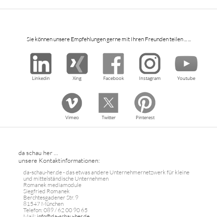
Sie können unsere Empfehlungen gerne mit Ihren Freunden teilen ... ...
Linkedin
Xing
Facebook
Instagram
Youtube
Vimeo
Twitter
Pinterest
da schau her ...
unsere Kontaktinformationen:
da-schau-her.de - das etwas andere Unternehmernetzwerk für kleine
und mittelständische Unternehmen
Romanek mediamodule
Siegfried Romanek
Berchtesgadener Str. 9
81547 München
Telefon: 089 / 62 00 90 65
Mail:
info@da-schau-her.de