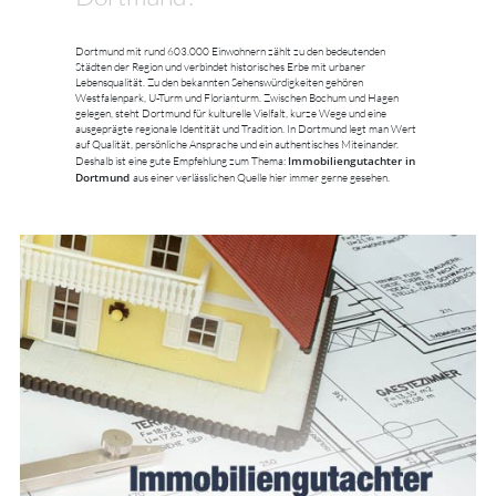
Dortmund mit rund 603.000 Einwohnern zählt zu den bedeutenden
Städten der Region und verbindet historisches Erbe mit urbaner
Lebensqualität. Zu den bekannten Sehenswürdigkeiten gehören
Westfalenpark, U-Turm und Florianturm. Zwischen Bochum und Hagen
gelegen, steht Dortmund für kulturelle Vielfalt, kurze Wege und eine
ausgeprägte regionale Identität und Tradition. In Dortmund legt man Wert
auf Qualität, persönliche Ansprache und ein authentisches Miteinander.
Immobiliengutachter in
Deshalb ist eine gute Empfehlung zum Thema:
Dortmund
aus einer verlässlichen Quelle hier immer gerne gesehen.