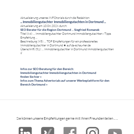
Aktualisierung unseres INFOtorials durch die Redaktion:
... Immobiliengutachter Immobiliengutachten in Dortmund ...
Aktualisierung am 10.08.2026 durch:
SEO Berater für die Region Dortmund ... Siegfried Romanek
Titel (64): ... Immobiliengutachter Dortmund Immobiliengutachten - Tipps
Empfehlung ...
Beschreibung (95): ... TOP Empfehlungen für ein professionelles
Immobiliengutachter in Dortmund ★ auf da-schau-her.de
Überschrift (51): ... Immobiliengutachter in Dortmund Immobiliengutachten
√
Infos zur SEO Beratung für den Bereich:
Immobiliengutachter Immobiliengutachten in Dortmund
finden Sie hier »
Infos zum Thema Advertorials auf unserer Werbeplattform für den
Bereich Dortmund »
Sie können unsere Empfehlungen gerne mit Ihren Freunden teilen ... ...