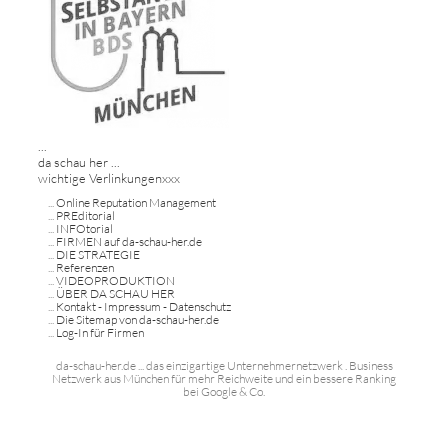
...
da schau her ...
wichtige Verlinkungenxxx
...
Online Reputation Management
...
PREditorial
...
INFOtorial
...
FIRMEN auf da-schau-her.de
...
DIE STRATEGIE
...
Referenzen
...
VIDEOPRODUKTION
...
ÜBER DA SCHAU HER
...
Kontakt - Impressum - Datenschutz
...
Die Sitemap von da-schau-her.de
...
Log-In für Firmen
da-schau-her.de ... das einzigartige Unternehmernetzwerk . Business
Netzwerk aus München für mehr Reichweite und ein bessere Ranking
bei Google & Co.