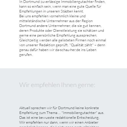
In Dortmund zuverlässige Immobiliengutachter finden,
kann so einfach sein, wenn man eine gute Quelle für
Empfehlungen in unseren Städten kennt.
Bei uns empfehlen vornehmlich kleine und
mittelständische Unternehmer aus der Region
Dortmund andere Unternehmer, die sie gut kennen,
deren Produkte oder Dienstleistung sie schätzen und
gerne eine persönliche Empfehlung aussprechen.
Gleichzeitig werden alle gelisteten Firmen noch einmal
von unserer Redaktion geprüft. "Qualität zählt" – denn
genau dafür haben wir da-schau-her.de ins Leben
gerufen.
Wir empfehlen Ihnen gerne:
Aktuell sprechen wir für Dortmund keine konkrete
Empfehlung zum Thema ... "Immobiliengutachter" aus.
Das ist eine bewusste redaktionelle Entscheidung.
Wir empfehlen nur dann, wenn wir einen Anbieter
persönlich kennen, die Leistungen nachvollziehbar