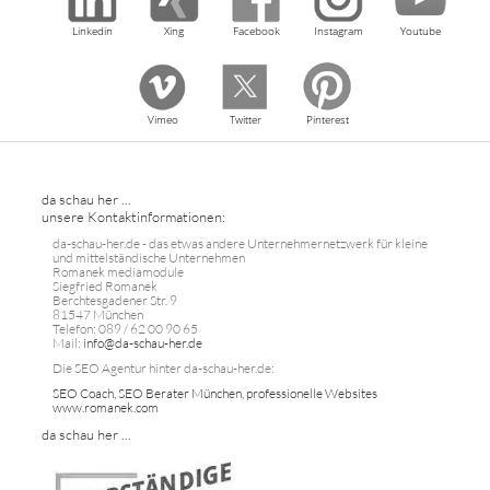
Linkedin
Xing
Facebook
Instagram
Youtube
Vimeo
Twitter
Pinterest
da schau her ...
unsere Kontaktinformationen:
da-schau-her.de - das etwas andere Unternehmernetzwerk für kleine
und mittelständische Unternehmen
Romanek mediamodule
Siegfried Romanek
Berchtesgadener Str. 9
81547 München
Telefon: 089 / 62 00 90 65
Mail:
info@da-schau-her.de
Die SEO Agentur hinter da-schau-her.de:
SEO Coach, SEO Berater München, professionelle Websites
www.romanek.com
da schau her ...