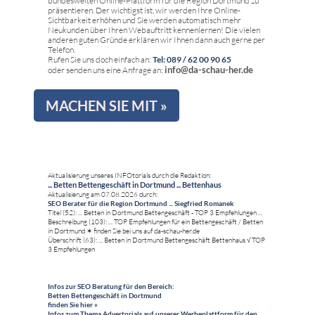
bundesweiten Online-Plattform für die Region Dortmund zu
präsentieren. Der wichtigst ist, wir werden Ihre Online-
Sichtbarkeit erhöhen und Sie werden automatisch mehr
Neukunden über Ihren Webauftritt kennenlernen! Die vielen
anderen guten Gründe erklären wir Ihnen dann auch gerne per
Telefon.
Rufen Sie uns doch einfach an:
Tel: 089 / 62 00 90 65
info@da-schau-her.de
oder senden uns eine Anfrage an:
MACHEN SIE MIT »
Aktualisierung unseres INFOtorials durch die Redaktion:
... Betten Bettengeschäft in Dortmund ... Bettenhaus
Aktualisierung am 07.08.2026 durch:
SEO Berater für die Region Dortmund ... Siegfried Romanek
Titel (52): ... Betten in Dortmund Bettengeschäft - TOP 3 Empfehlungen ...
Beschreibung (103): ... TOP Empfehlungen für ein Bettengeschäft / Betten
in Dortmund ✶ finden Sie bei uns auf da-schau-her.de
Überschrift (63): ... Betten in Dortmund Bettengeschäft Bettenhaus √ TOP
3 Empfehlungen
Infos zur SEO Beratung für den Bereich:
Betten Bettengeschäft in Dortmund
finden Sie hier »
Infos zum Thema Advertorials auf unserer Werbeplattform für den