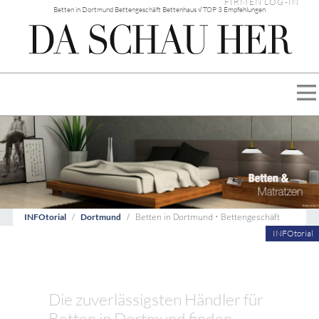
FIRMEN LOG-IN
Betten in Dortmund Bettengeschäft Bettenhaus √ TOP 3 Empfehlungen
Betten in Dortmund • Bettengeschäft
INFOtorial
Dortmund
INFOtorial
Die zuverlässigsten Händler für
Betten in Dortmund finden