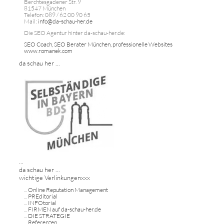
Berchtesgadener Str. 9
81547 München
Telefon: 089 / 62 00 90 65
Mail:
info@da-schau-her.de
Die SEO Agentur hinter da-schau-her.de:
SEO Coach, SEO Berater München, professionelle Websites
www.romanek.com
da schau her ...
...
da schau her ...
wichtige Verlinkungenxxx
...
Online Reputation Management
...
PREditorial
...
INFOtorial
...
FIRMEN auf da-schau-her.de
...
DIE STRATEGIE
...
Referenzen