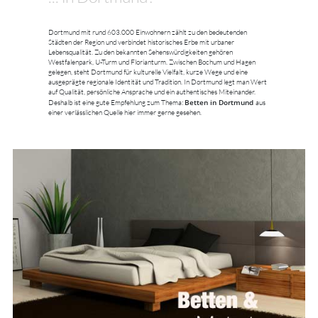
Dortmund mit rund 603.000 Einwohnern zählt zu den bedeutenden
Städten der Region und verbindet historisches Erbe mit urbaner
Lebensqualität. Zu den bekannten Sehenswürdigkeiten gehören
Westfalenpark, U-Turm und Florianturm. Zwischen Bochum und Hagen
gelegen, steht Dortmund für kulturelle Vielfalt, kurze Wege und eine
ausgeprägte regionale Identität und Tradition. In Dortmund legt man Wert
auf Qualität, persönliche Ansprache und ein authentisches Miteinander.
Betten in Dortmund
Deshalb ist eine gute Empfehlung zum Thema:
aus
einer verlässlichen Quelle hier immer gerne gesehen.