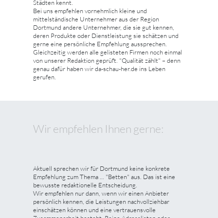
Städten kennt.
Bei uns empfehlen vornehmlich kleine und
mittelständische Unternehmer aus der Region
Dortmund andere Unternehmer, die sie gut kennen,
deren Produkte oder Dienstleistung sie schätzen und
gerne eine persönliche Empfehlung aussprechen.
Gleichzeitig werden alle gelisteten Firmen noch einmal
von unserer Redaktion geprüft. "Qualität zählt" – denn
genau dafür haben wir da-schau-her.de ins Leben
gerufen.
Wir empfehlen Ihnen gerne:
Aktuell sprechen wir für Dortmund keine konkrete
Empfehlung zum Thema ... "Betten" aus. Das ist eine
bewusste redaktionelle Entscheidung.
Wir empfehlen nur dann, wenn wir einen Anbieter
persönlich kennen, die Leistungen nachvollziehbar
einschätzen können und eine vertrauensvolle
Zusammenarbeit besteht. Reine Adresslisten oder