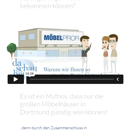
bekommen können?
Es ist ein Mythos, dass nur die
großen Möbelhäuser in
Dortmund günstig sein können!
, denn durch den Zusammenschluss in