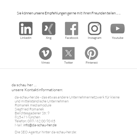
Sie können unsere Empfehlungen gerne mit Ihren Freunden teilen ... ...
Linkedin
Xing
Facebook
Instagram
Youtube
Vimeo
Twitter
Pinterest
da schau her ...
unsere Kontaktinformationen:
da-schau-her.de - das etwas andere Unternehmernetzwerk für kleine
und mittelständische Unternehmen
Romanek mediamodule
Siegfried Romanek
Berchtesgadener Str. 9
81547 München
Telefon: 089 / 62 00 90 65
Mail:
info@da-schau-her.de
Die SEO Agentur hinter da-schau-her.de: