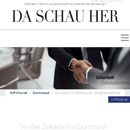
FIRMEN LOG-IN
Zeitarbeit in Dortmund Zeitarbeitsfirma Arbeitnehmerüberlassung √
Zeitarbeit in Dortmund • Zeitarbeitsfirma
INFOtorial
Dortmund
INFOtorial
Seriöse Zeitarbeit in Dortmund ,