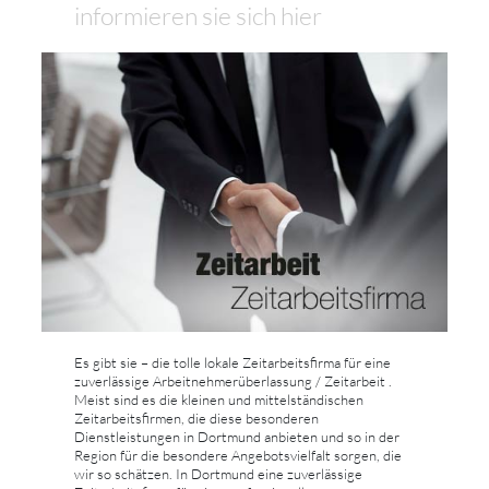
informieren sie sich hier
Es gibt sie – die tolle lokale Zeitarbeitsfirma für eine
zuverlässige Arbeitnehmerüberlassung / Zeitarbeit .
Meist sind es die kleinen und mittelständischen
Zeitarbeitsfirmen, die diese besonderen
Dienstleistungen in Dortmund anbieten und so in der
Region für die besondere Angebotsvielfalt sorgen, die
wir so schätzen. In Dortmund eine zuverlässige