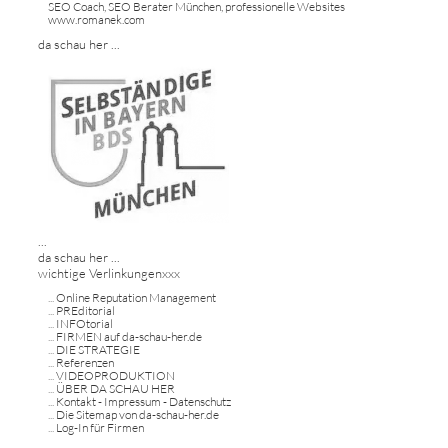
SEO Coach, SEO Berater München, professionelle Websites
www.romanek.com
da schau her ...
...
da schau her ...
wichtige Verlinkungenxxx
...
Online Reputation Management
...
PREditorial
...
INFOtorial
...
FIRMEN auf da-schau-her.de
...
DIE STRATEGIE
...
Referenzen
...
VIDEOPRODUKTION
...
ÜBER DA SCHAU HER
...
Kontakt - Impressum - Datenschutz
...
Die Sitemap von da-schau-her.de
...
Log-In für Firmen