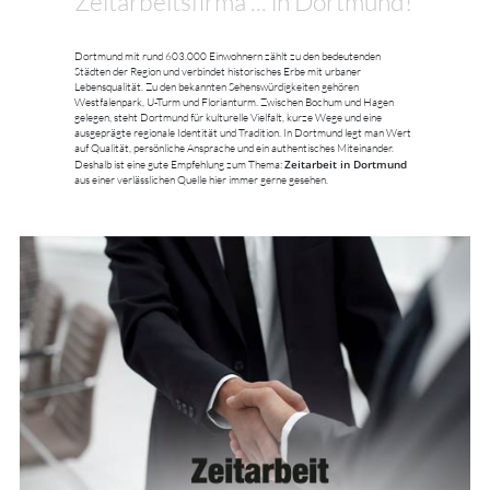
Zeitarbeitsfirma ... in Dortmund!
Dortmund mit rund 603.000 Einwohnern zählt zu den bedeutenden
Städten der Region und verbindet historisches Erbe mit urbaner
Lebensqualität. Zu den bekannten Sehenswürdigkeiten gehören
Westfalenpark, U-Turm und Florianturm. Zwischen Bochum und Hagen
gelegen, steht Dortmund für kulturelle Vielfalt, kurze Wege und eine
ausgeprägte regionale Identität und Tradition. In Dortmund legt man Wert
auf Qualität, persönliche Ansprache und ein authentisches Miteinander.
Zeitarbeit in Dortmund
Deshalb ist eine gute Empfehlung zum Thema:
aus einer verlässlichen Quelle hier immer gerne gesehen.