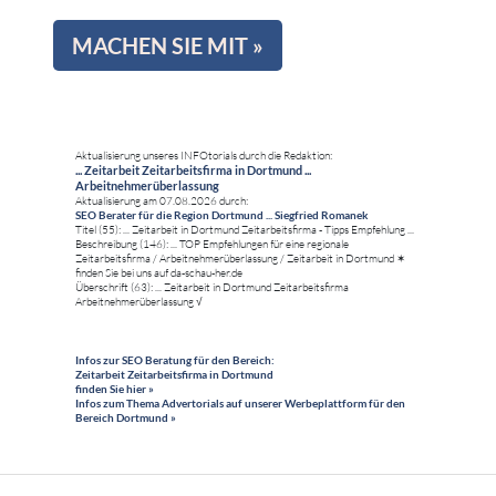
MACHEN SIE MIT »
Aktualisierung unseres INFOtorials durch die Redaktion:
... Zeitarbeit Zeitarbeitsfirma in Dortmund ...
Arbeitnehmerüberlassung
Aktualisierung am 07.08.2026 durch:
SEO Berater für die Region Dortmund ... Siegfried Romanek
Titel (55): ... Zeitarbeit in Dortmund Zeitarbeitsfirma - Tipps Empfehlung ...
Beschreibung (146): ... TOP Empfehlungen für eine regionale
Zeitarbeitsfirma / Arbeitnehmerüberlassung / Zeitarbeit in Dortmund ✶
finden Sie bei uns auf da-schau-her.de
Überschrift (63): ... Zeitarbeit in Dortmund Zeitarbeitsfirma
Arbeitnehmerüberlassung √
Infos zur SEO Beratung für den Bereich:
Zeitarbeit Zeitarbeitsfirma in Dortmund
finden Sie hier »
Infos zum Thema Advertorials auf unserer Werbeplattform für den
Bereich Dortmund »