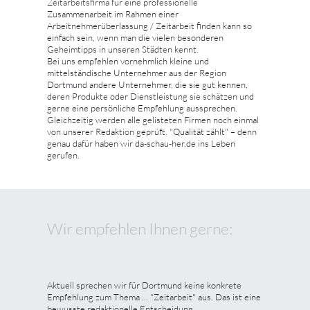
Zeitarbeitsfirma für eine professionelle
Zusammenarbeit im Rahmen einer
Arbeitnehmerüberlassung / Zeitarbeit finden kann so
einfach sein, wenn man die vielen besonderen
Geheimtipps in unseren Städten kennt.
Bei uns empfehlen vornehmlich kleine und
mittelständische Unternehmer aus der Region
Dortmund andere Unternehmer, die sie gut kennen,
deren Produkte oder Dienstleistung sie schätzen und
gerne eine persönliche Empfehlung aussprechen.
Gleichzeitig werden alle gelisteten Firmen noch einmal
von unserer Redaktion geprüft. "Qualität zählt" – denn
genau dafür haben wir da-schau-her.de ins Leben
gerufen.
Wir empfehlen Ihnen gerne:
Aktuell sprechen wir für Dortmund keine konkrete
Empfehlung zum Thema ... "Zeitarbeit" aus. Das ist eine
bewusste redaktionelle Entscheidung.