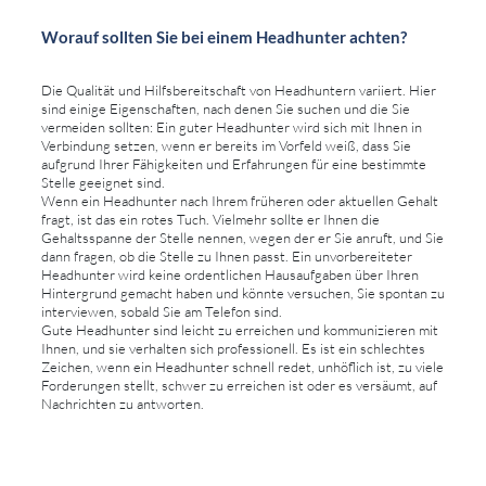
Worauf sollten Sie bei einem Headhunter achten?
Die Qualität und Hilfsbereitschaft von Headhuntern variiert. Hier
sind einige Eigenschaften, nach denen Sie suchen und die Sie
vermeiden sollten: Ein guter Headhunter wird sich mit Ihnen in
Verbindung setzen, wenn er bereits im Vorfeld weiß, dass Sie
aufgrund Ihrer Fähigkeiten und Erfahrungen für eine bestimmte
Stelle geeignet sind.
Wenn ein Headhunter nach Ihrem früheren oder aktuellen Gehalt
fragt, ist das ein rotes Tuch. Vielmehr sollte er Ihnen die
Gehaltsspanne der Stelle nennen, wegen der er Sie anruft, und Sie
dann fragen, ob die Stelle zu Ihnen passt. Ein unvorbereiteter
Headhunter wird keine ordentlichen Hausaufgaben über Ihren
Hintergrund gemacht haben und könnte versuchen, Sie spontan zu
interviewen, sobald Sie am Telefon sind.
Gute Headhunter sind leicht zu erreichen und kommunizieren mit
Ihnen, und sie verhalten sich professionell. Es ist ein schlechtes
Zeichen, wenn ein Headhunter schnell redet, unhöflich ist, zu viele
Forderungen stellt, schwer zu erreichen ist oder es versäumt, auf
Nachrichten zu antworten.