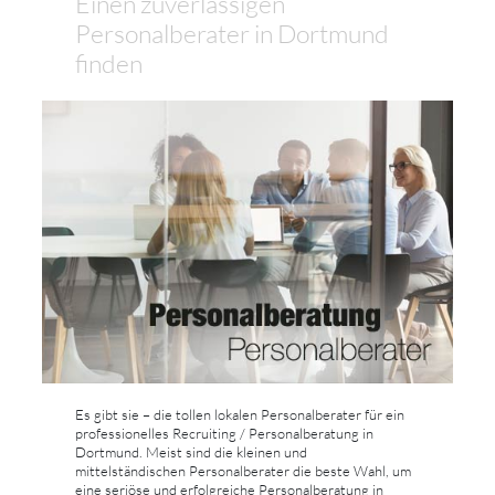
Einen zuverlässigen
Personalberater in Dortmund
finden
Es gibt sie – die tollen lokalen Personalberater für ein
professionelles Recruiting / Personalberatung in
Dortmund. Meist sind die kleinen und
mittelständischen Personalberater die beste Wahl, um
eine seriöse und erfolgreiche Personalberatung in