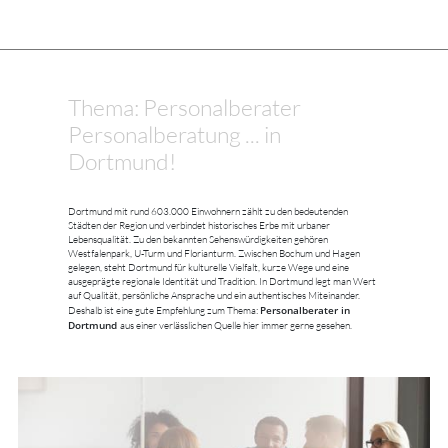
Thema: Personalberater
Personalberatung ... in
Dortmund!
Dortmund mit rund 603.000 Einwohnern zählt zu den bedeutenden
Städten der Region und verbindet historisches Erbe mit urbaner
Lebensqualität. Zu den bekannten Sehenswürdigkeiten gehören
Westfalenpark, U-Turm und Florianturm. Zwischen Bochum und Hagen
gelegen, steht Dortmund für kulturelle Vielfalt, kurze Wege und eine
ausgeprägte regionale Identität und Tradition. In Dortmund legt man Wert
auf Qualität, persönliche Ansprache und ein authentisches Miteinander.
Personalberater in
Deshalb ist eine gute Empfehlung zum Thema:
Dortmund
aus einer verlässlichen Quelle hier immer gerne gesehen.