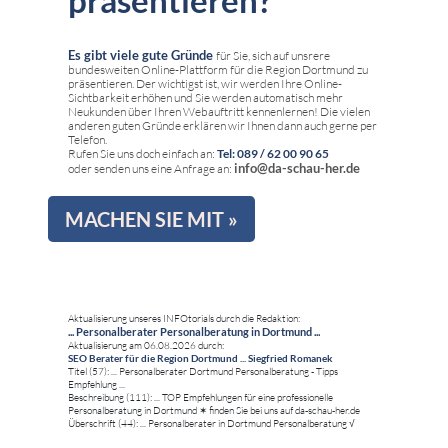
präsentieren?
Es gibt viele gute Gründe
für Sie, sich auf unsrere
bundesweiten Online-Plattform für die Region Dortmund zu
präsentieren. Der wichtigst ist, wir werden Ihre Online-
Sichtbarkeit erhöhen und Sie werden automatisch mehr
Neukunden über Ihren Webauftritt kennenlernen! Die vielen
anderen guten Gründe erklären wir Ihnen dann auch gerne per
Telefon.
Rufen Sie uns doch einfach an:
Tel: 089 / 62 00 90 65
info@da-schau-her.de
oder senden uns eine Anfrage an:
MACHEN SIE MIT »
Aktualisierung unseres INFOtorials durch die Redaktion:
... Personalberater Personalberatung in Dortmund ...
Aktualisierung am 06.08.2026 durch:
SEO Berater für die Region Dortmund ... Siegfried Romanek
Titel (57): ... Personalberater Dortmund Personalberatung - Tipps
Empfehlung ...
Beschreibung (111): ... TOP Empfehlungen für eine professionelle
Personalberatung in Dortmund ✶ finden Sie bei uns auf da-schau-her.de
Überschrift (44): ... Personalberater in Dortmund Personalberatung √