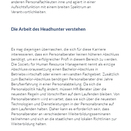
anderen Personalfachleuten inne und agiert in einer
Aufsichtsfunktion mit einem breiten Spektrum an
Verantwortlichkeiten.
Die Arbeit des Headhunter verstehen
Es mag diejenigen überraschen, die sich für diese Karriere
interessieren, dass ein Personalberater keinen höheren Abschluss
benötigt, um ein erfolgreicher Profi in diesem Bereich zu werden.
Die Society for Human Resource Management nennt als einzige
Abschlussvoraussetzung einen Bachelor-Abschluss in
Betriebswirtschaft oder einem verwandten Fachgebiet. Zusätzlich
zum Bachelor-Abschluss benötigen Personalberater drei Jahre
Berufserfahrung in einer Personalabteilung. Da sich die
Personalpolitik häufig ändert, müssen HR-Berater über die
neuesten Regeln und Vorschriften auf dem Laufenden bleiben. Von
Personalberatern wird erwartet, dass sie sich über die neuesten
Technologien und Dienstleistungen in der Personalbranche auf
dem Laufenden halten. Daher kann es erforderlich sein, dass
Personalberater an verschiedenen Weiterbildungsseminaren
teilnehmen und sich an die staatlichen und lokalen Richtlinien zur
Weiterbildung halten.