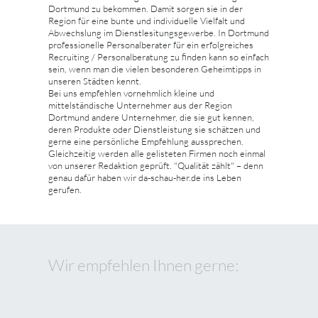
Dortmund zu bekommen. Damit sorgen sie in der
Region für eine bunte und individuelle Vielfalt und
Abwechslung im Dienstlesitungsgewerbe. In Dortmund
professionelle Personalberater für ein erfolgreiches
Recruiting / Personalberatung zu finden kann so einfach
sein, wenn man die vielen besonderen Geheimtipps in
unseren Städten kennt.
Bei uns empfehlen vornehmlich kleine und
mittelständische Unternehmer aus der Region
Dortmund andere Unternehmer, die sie gut kennen,
deren Produkte oder Dienstleistung sie schätzen und
gerne eine persönliche Empfehlung aussprechen.
Gleichzeitig werden alle gelisteten Firmen noch einmal
von unserer Redaktion geprüft. "Qualität zählt" – denn
genau dafür haben wir da-schau-her.de ins Leben
gerufen.
Wir empfehlen Ihnen gerne: