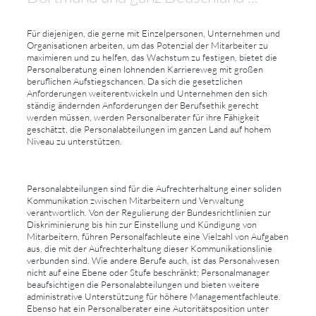
Für diejenigen, die gerne mit Einzelpersonen, Unternehmen und
Organisationen arbeiten, um das Potenzial der Mitarbeiter zu
maximieren und zu helfen, das Wachstum zu festigen, bietet die
Personalberatung einen lohnenden Karriereweg mit großen
beruflichen Aufstiegschancen. Da sich die gesetzlichen
Anforderungen weiterentwickeln und Unternehmen den sich
ständig ändernden Anforderungen der Berufsethik gerecht
werden müssen, werden Personalberater für ihre Fähigkeit
geschätzt, die Personalabteilungen im ganzen Land auf hohem
Niveau zu unterstützen.
Personalabteilungen sind für die Aufrechterhaltung einer soliden
Kommunikation zwischen Mitarbeitern und Verwaltung
verantwortlich. Von der Regulierung der Bundesrichtlinien zur
Diskriminierung bis hin zur Einstellung und Kündigung von
Mitarbeitern, führen Personalfachleute eine Vielzahl von Aufgaben
aus, die mit der Aufrechterhaltung dieser Kommunikationslinie
verbunden sind. Wie andere Berufe auch, ist das Personalwesen
nicht auf eine Ebene oder Stufe beschränkt; Personalmanager
beaufsichtigen die Personalabteilungen und bieten weitere
administrative Unterstützung für höhere Managementfachleute.
Ebenso hat ein Personalberater eine Autoritätsposition unter