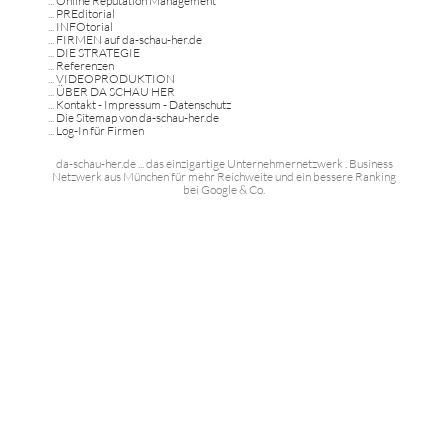
...
Online Reputation Management
...
PREditorial
...
INFOtorial
...
FIRMEN auf da-schau-her.de
...
DIE STRATEGIE
...
Referenzen
...
VIDEOPRODUKTION
...
ÜBER DA SCHAU HER
...
Kontakt - Impressum - Datenschutz
...
Die Sitemap von da-schau-her.de
...
Log-In für Firmen
da-schau-her.de ... das einzigartige Unternehmernetzwerk . Business
Netzwerk aus München für mehr Reichweite und ein bessere Ranking
bei Google & Co.