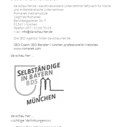
da-schau-her.de - das etwas andere Unternehmernetzwerk für kleine
und mittelständische Unternehmen
Romanek mediamodule
Siegfried Romanek
Berchtesgadener Str. 9
81547 München
Telefon: 089 / 62 00 90 65
Mail:
info@da-schau-her.de
Die SEO Agentur hinter da-schau-her.de:
SEO Coach, SEO Berater München, professionelle Websites
www.romanek.com
da schau her ...
...
da schau her ...
wichtige Verlinkungenxxx