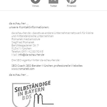
Vimeo
Twitter
Pinterest
da schau her ...
unsere Kontaktinformationen:
da-schau-her.de - das etwas andere Unternehmernetzwerk für kleine
und mittelständische Unternehmen
Romanek mediamodule
Siegfried Romanek
Berchtesgadener Str. 9
81547 München
Telefon: 089 / 62 00 90 65
Mail:
info@da-schau-her.de
Die SEO Agentur hinter da-schau-her.de:
SEO Coach, SEO Berater München, professionelle Websites
www.romanek.com
da schau her ...