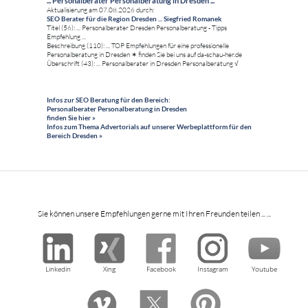
... Personalberater Personalberatung in Dresden ...
Aktualisierung am 07.08.2026 durch:
SEO Berater für die Region Dresden ... Siegfried Romanek
Titel (56): ... Personalberater Dresden Personalberatung - Tipps
Empfehlung ...
Beschreibung (110): ... TOP Empfehlungen für eine professionelle
Personalberatung in Dresden ✶ finden Sie bei uns auf da-schau-her.de
Überschrift (43): ... Personalberater in Dresden Personalberatung √
Infos zur SEO Beratung für den Bereich:
Personalberater Personalberatung in Dresden
finden Sie hier »
Infos zum Thema Advertorials auf unserer Werbeplattform für den
Bereich Dresden »
Sie können unsere Empfehlungen gerne mit Ihren Freunden teilen ... ...
Linkedin
Xing
Facebook
Instagram
Youtube