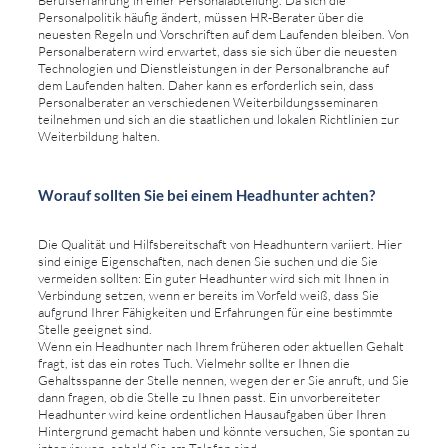
Personalpolitik häufig ändert, müssen HR-Berater über die
neuesten Regeln und Vorschriften auf dem Laufenden bleiben. Von
Personalberatern wird erwartet, dass sie sich über die neuesten
Technologien und Dienstleistungen in der Personalbranche auf
dem Laufenden halten. Daher kann es erforderlich sein, dass
Personalberater an verschiedenen Weiterbildungsseminaren
teilnehmen und sich an die staatlichen und lokalen Richtlinien zur
Weiterbildung halten.
Worauf sollten Sie bei einem Headhunter achten?
Die Qualität und Hilfsbereitschaft von Headhuntern variiert. Hier
sind einige Eigenschaften, nach denen Sie suchen und die Sie
vermeiden sollten: Ein guter Headhunter wird sich mit Ihnen in
Verbindung setzen, wenn er bereits im Vorfeld weiß, dass Sie
aufgrund Ihrer Fähigkeiten und Erfahrungen für eine bestimmte
Stelle geeignet sind.
Wenn ein Headhunter nach Ihrem früheren oder aktuellen Gehalt
fragt, ist das ein rotes Tuch. Vielmehr sollte er Ihnen die
Gehaltsspanne der Stelle nennen, wegen der er Sie anruft, und Sie
dann fragen, ob die Stelle zu Ihnen passt. Ein unvorbereiteter
Headhunter wird keine ordentlichen Hausaufgaben über Ihren
Hintergrund gemacht haben und könnte versuchen, Sie spontan zu
interviewen, sobald Sie am Telefon sind.