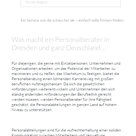
für die Region
Ein Service von da-schau-her.de – einfach tolle Firmen finden.
Was macht ein Personalberater in
Dresden und ganz Deuschland ...
Für diejenigen, die gerne mit Einzelpersonen, Unternehmen und
Organisationen arbeiten, um das Potenzial der Mitarbeiter zu
maximieren und zu helfen, das Wachstum zu festigen, bietet die
Personalberatung einen lohnenden Karriereweg mit großen
beruflichen Aufstiegschancen. Da sich die gesetzlichen
Anforderungen weiterentwickeln und Unternehmen den sich
ständig ändernden Anforderungen der Berufsethik gerecht
werden müssen, werden Personalberater für ihre Fähigkeit
geschätzt, die Personalabteilungen im ganzen Land auf hohem
Niveau zu unterstützen.
Personalabteilungen sind für die Aufrechterhaltung einer soliden
Kommunikation zwischen Mitarbeitern und Verwaltung