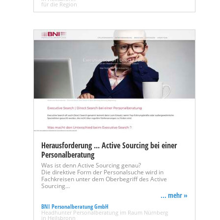
für die Region
Herausforderung ... Active Sourcing bei einer
Personalberatung
Was ist denn Active Sourcing genau?
Die direktive Form der Personalsuche wird in
Fachkreisen unter dem Oberbegriff des Active
Sourcing…
... mehr »
BNI Personalberatung GmbH
Headhunter Personalberatung im Raum Nürnberg
in Heilsbronn