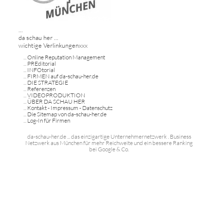
...
da schau her ...
wichtige Verlinkungenxxx
...
Online Reputation Management
...
PREditorial
...
INFOtorial
...
FIRMEN auf da-schau-her.de
...
DIE STRATEGIE
...
Referenzen
...
VIDEOPRODUKTION
...
ÜBER DA SCHAU HER
...
Kontakt - Impressum - Datenschutz
...
Die Sitemap von da-schau-her.de
...
Log-In für Firmen
da-schau-her.de ... das einzigartige Unternehmernetzwerk . Business
Netzwerk aus München für mehr Reichweite und ein bessere Ranking
bei Google & Co.