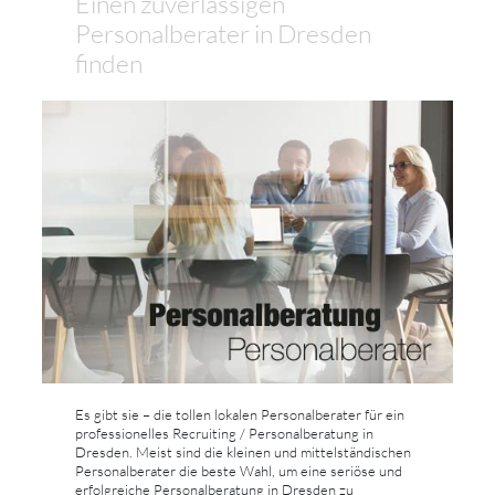
Einen zuverlässigen
Personalberater in Dresden
finden
Es gibt sie – die tollen lokalen Personalberater für ein
professionelles Recruiting / Personalberatung in
Dresden. Meist sind die kleinen und mittelständischen
Personalberater die beste Wahl, um eine seriöse und
erfolgreiche Personalberatung in Dresden zu