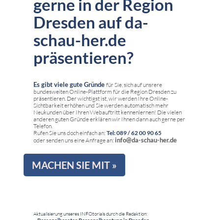
gerne in der Region
Dresden auf da-
schau-her.de
präsentieren?
Es gibt viele gute Gründe
für Sie, sich auf unsrere
bundesweiten Online-Plattform für die Region Dresden zu
präsentieren. Der wichtigst ist, wir werden Ihre Online-
Sichtbarkeit erhöhen und Sie werden automatisch mehr
Neukunden über Ihren Webauftritt kennenlernen! Die vielen
anderen guten Gründe erklären wir Ihnen dann auch gerne per
Telefon.
Rufen Sie uns doch einfach an:
Tel: 089 / 62 00 90 65
info@da-schau-her.de
oder senden uns eine Anfrage an:
MACHEN SIE MIT »
Aktualisierung unseres INFOtorials durch die Redaktion: