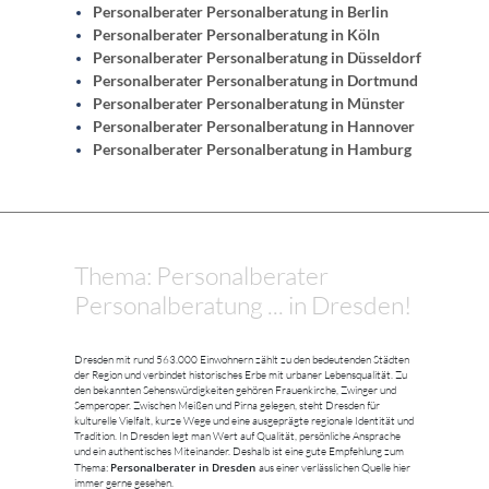
Personalberater Personalberatung in Berlin
Personalberater Personalberatung in Köln
Personalberater Personalberatung in Düsseldorf
Personalberater Personalberatung in Dortmund
Personalberater Personalberatung in Münster
Personalberater Personalberatung in Hannover
Personalberater Personalberatung in Hamburg
Thema: Personalberater
Personalberatung ... in Dresden!
Dresden mit rund 563.000 Einwohnern zählt zu den bedeutenden Städten
der Region und verbindet historisches Erbe mit urbaner Lebensqualität. Zu
den bekannten Sehenswürdigkeiten gehören Frauenkirche, Zwinger und
Semperoper. Zwischen Meißen und Pirna gelegen, steht Dresden für
kulturelle Vielfalt, kurze Wege und eine ausgeprägte regionale Identität und
Tradition. In Dresden legt man Wert auf Qualität, persönliche Ansprache
und ein authentisches Miteinander. Deshalb ist eine gute Empfehlung zum
Personalberater in Dresden
Thema:
aus einer verlässlichen Quelle hier
immer gerne gesehen.