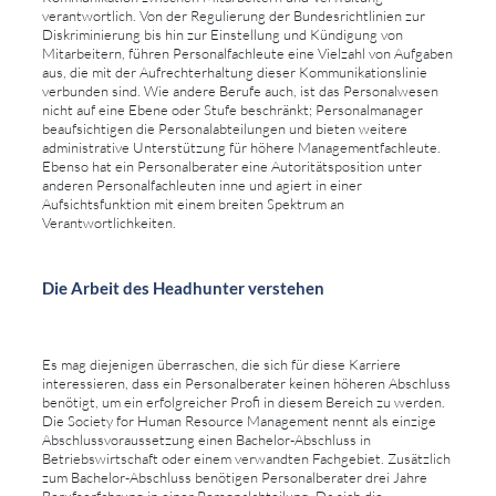
verantwortlich. Von der Regulierung der Bundesrichtlinien zur
Diskriminierung bis hin zur Einstellung und Kündigung von
Mitarbeitern, führen Personalfachleute eine Vielzahl von Aufgaben
aus, die mit der Aufrechterhaltung dieser Kommunikationslinie
verbunden sind. Wie andere Berufe auch, ist das Personalwesen
nicht auf eine Ebene oder Stufe beschränkt; Personalmanager
beaufsichtigen die Personalabteilungen und bieten weitere
administrative Unterstützung für höhere Managementfachleute.
Ebenso hat ein Personalberater eine Autoritätsposition unter
anderen Personalfachleuten inne und agiert in einer
Aufsichtsfunktion mit einem breiten Spektrum an
Verantwortlichkeiten.
Die Arbeit des Headhunter verstehen
Es mag diejenigen überraschen, die sich für diese Karriere
interessieren, dass ein Personalberater keinen höheren Abschluss
benötigt, um ein erfolgreicher Profi in diesem Bereich zu werden.
Die Society for Human Resource Management nennt als einzige
Abschlussvoraussetzung einen Bachelor-Abschluss in
Betriebswirtschaft oder einem verwandten Fachgebiet. Zusätzlich
zum Bachelor-Abschluss benötigen Personalberater drei Jahre
Berufserfahrung in einer Personalabteilung. Da sich die