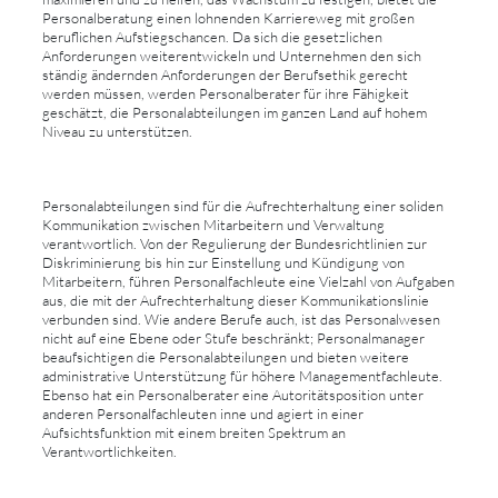
Personalberatung einen lohnenden Karriereweg mit großen
beruflichen Aufstiegschancen. Da sich die gesetzlichen
Anforderungen weiterentwickeln und Unternehmen den sich
ständig ändernden Anforderungen der Berufsethik gerecht
werden müssen, werden Personalberater für ihre Fähigkeit
geschätzt, die Personalabteilungen im ganzen Land auf hohem
Niveau zu unterstützen.
Personalabteilungen sind für die Aufrechterhaltung einer soliden
Kommunikation zwischen Mitarbeitern und Verwaltung
verantwortlich. Von der Regulierung der Bundesrichtlinien zur
Diskriminierung bis hin zur Einstellung und Kündigung von
Mitarbeitern, führen Personalfachleute eine Vielzahl von Aufgaben
aus, die mit der Aufrechterhaltung dieser Kommunikationslinie
verbunden sind. Wie andere Berufe auch, ist das Personalwesen
nicht auf eine Ebene oder Stufe beschränkt; Personalmanager
beaufsichtigen die Personalabteilungen und bieten weitere
administrative Unterstützung für höhere Managementfachleute.
Ebenso hat ein Personalberater eine Autoritätsposition unter
anderen Personalfachleuten inne und agiert in einer
Aufsichtsfunktion mit einem breiten Spektrum an
Verantwortlichkeiten.