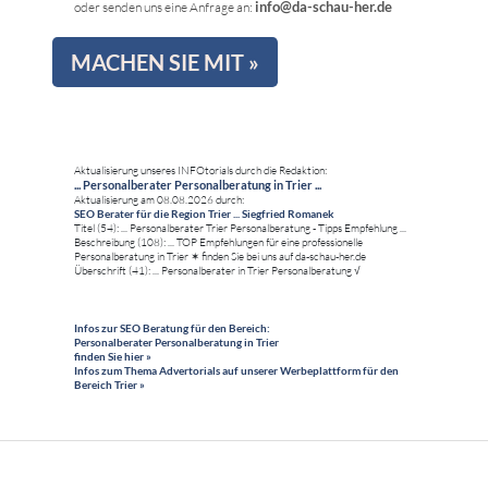
info@da-schau-her.de
oder senden uns eine Anfrage an:
MACHEN SIE MIT »
Aktualisierung unseres INFOtorials durch die Redaktion:
... Personalberater Personalberatung in Trier ...
Aktualisierung am 08.08.2026 durch:
SEO Berater für die Region Trier ... Siegfried Romanek
Titel (54): ... Personalberater Trier Personalberatung - Tipps Empfehlung ...
Beschreibung (108): ... TOP Empfehlungen für eine professionelle
Personalberatung in Trier ✶ finden Sie bei uns auf da-schau-her.de
Überschrift (41): ... Personalberater in Trier Personalberatung √
Infos zur SEO Beratung für den Bereich:
Personalberater Personalberatung in Trier
finden Sie hier »
Infos zum Thema Advertorials auf unserer Werbeplattform für den
Bereich Trier »