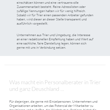
einschätzen können und eine vertrauensvolle
Zusammenarbeit besteht. Reine Adresslisten oder
zufällige Nennungen halten wir für wenig hilfreich.
Sobald wir für Trier einen passenden Anbieter gefunden
haben, wird dieser an dieser Stelle transparent und
ausführlich vorgestellt.
Unternehmen aus Trier und Umgebung, die Interesse
an einer redaktionellen Empfehlung haben und Wert auf
eine sachliche, faire Darstellung legen, können sich
gerne mit uns in Verbindung setzen.
Was macht ein Personalberater in Trier
und ganz Deuschland ...
Für diejenigen, die gerne mit Einzelpersonen, Unternehmen und
Organisationen arbeiten, um das Potenzial der Mitarbeiter zu
maximieren und zu helfen, das Wachstum zu festigen, bietet die