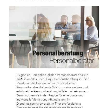
Es gibt sie – die tollen lokalen Personalberater für ein
professionelles Recruiting / Personalberatung in Trier.
Meist sind die kleinen und mittelständischen
Personalberater die beste Wahl, um eine seriöse und
erfolgreiche Personalberatung in Trier zu bekommen.
Damit sorgen sie in der Region für eine bunte und
individuelle Vielfalt und Abwechslung im
Dienstlesitungsgewerbe. In Trier professionelle
Personalberater für ein erfolgreiches Recruiting /