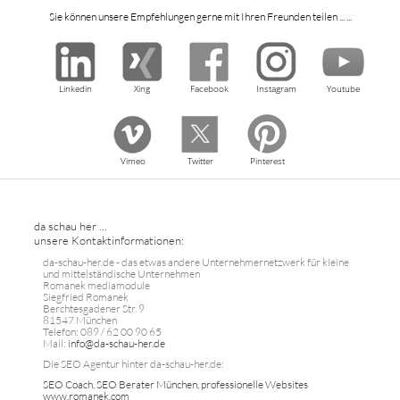
Sie können unsere Empfehlungen gerne mit Ihren Freunden teilen ... ...
Linkedin
Xing
Facebook
Instagram
Youtube
Vimeo
Twitter
Pinterest
da schau her ...
unsere Kontaktinformationen:
da-schau-her.de - das etwas andere Unternehmernetzwerk für kleine
und mittelständische Unternehmen
Romanek mediamodule
Siegfried Romanek
Berchtesgadener Str. 9
81547 München
Telefon: 089 / 62 00 90 65
Mail:
info@da-schau-her.de
Die SEO Agentur hinter da-schau-her.de:
SEO Coach, SEO Berater München, professionelle Websites
www.romanek.com