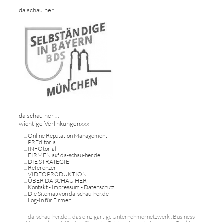
da schau her ...
...
da schau her ...
wichtige Verlinkungenxxx
...
Online Reputation Management
...
PREditorial
...
INFOtorial
...
FIRMEN auf da-schau-her.de
...
DIE STRATEGIE
...
Referenzen
...
VIDEOPRODUKTION
...
ÜBER DA SCHAU HER
...
Kontakt - Impressum - Datenschutz
...
Die Sitemap von da-schau-her.de
...
Log-In für Firmen
da-schau-her.de ... das einzigartige Unternehmernetzwerk . Business