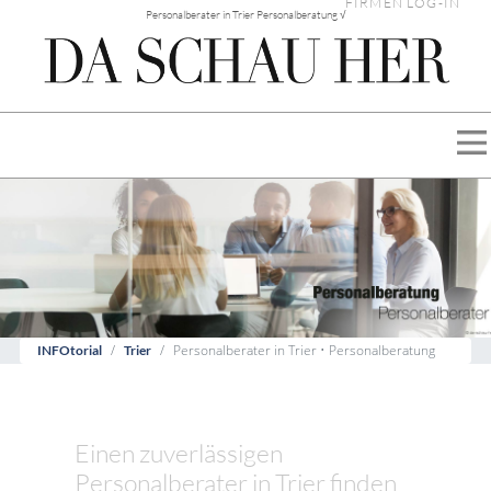
FIRMEN LOG-IN
Personalberater in Trier Personalberatung √
Personalberater in Trier • Personalberatung
INFOtorial
Trier
Einen zuverlässigen
Personalberater in Trier finden