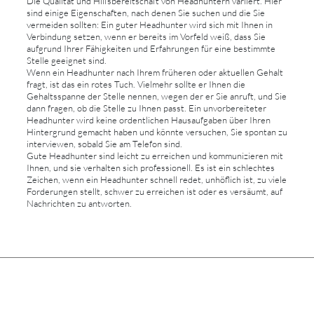
Die Qualität und Hilfsbereitschaft von Headhuntern variiert. Hier
sind einige Eigenschaften, nach denen Sie suchen und die Sie
vermeiden sollten: Ein guter Headhunter wird sich mit Ihnen in
Verbindung setzen, wenn er bereits im Vorfeld weiß, dass Sie
aufgrund Ihrer Fähigkeiten und Erfahrungen für eine bestimmte
Stelle geeignet sind.
Wenn ein Headhunter nach Ihrem früheren oder aktuellen Gehalt
fragt, ist das ein rotes Tuch. Vielmehr sollte er Ihnen die
Gehaltsspanne der Stelle nennen, wegen der er Sie anruft, und Sie
dann fragen, ob die Stelle zu Ihnen passt. Ein unvorbereiteter
Headhunter wird keine ordentlichen Hausaufgaben über Ihren
Hintergrund gemacht haben und könnte versuchen, Sie spontan zu
interviewen, sobald Sie am Telefon sind.
Gute Headhunter sind leicht zu erreichen und kommunizieren mit
Ihnen, und sie verhalten sich professionell. Es ist ein schlechtes
Zeichen, wenn ein Headhunter schnell redet, unhöflich ist, zu viele
Forderungen stellt, schwer zu erreichen ist oder es versäumt, auf
Nachrichten zu antworten.