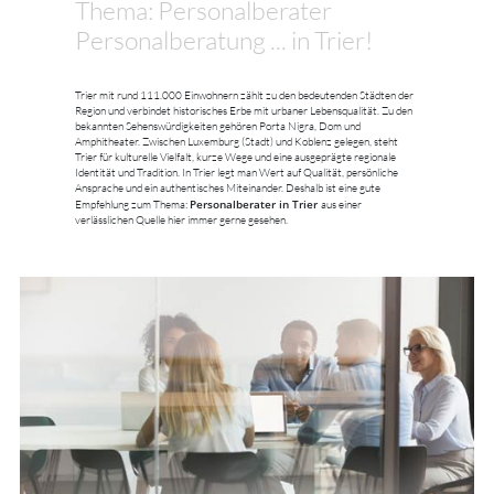
Thema: Personalberater
Personalberatung ... in Trier!
Trier mit rund 111.000 Einwohnern zählt zu den bedeutenden Städten der
Region und verbindet historisches Erbe mit urbaner Lebensqualität. Zu den
bekannten Sehenswürdigkeiten gehören Porta Nigra, Dom und
Amphitheater. Zwischen Luxemburg (Stadt) und Koblenz gelegen, steht
Trier für kulturelle Vielfalt, kurze Wege und eine ausgeprägte regionale
Identität und Tradition. In Trier legt man Wert auf Qualität, persönliche
Ansprache und ein authentisches Miteinander. Deshalb ist eine gute
Personalberater in Trier
Empfehlung zum Thema:
aus einer
verlässlichen Quelle hier immer gerne gesehen.