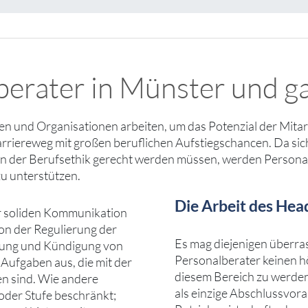
erater in Münster und ga
en und Organisationen arbeiten, um das Potenzial der Mita
arriereweg mit großen beruflichen Aufstiegschancen. Da si
er Berufsethik gerecht werden müssen, werden Personalber
u unterstützen.
Die Arbeit des Hea
er soliden Kommunikation
on der Regulierung der
Es mag diejenigen überrasc
ellung und Kündigung von
Personalberater keinen hö
 Aufgaben aus, die mit der
diesem Bereich zu werde
n sind. Wie andere
als einzige Abschlussvor
 oder Stufe beschränkt;