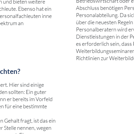
Betriebswirtschaft oder 
 und bieten weitere
Abschluss benötigen Pers
hleute. Ebenso hat ein
Personalabteilung. Da sic
Personalfachleuten inne
über die neuesten Regeln
Spektrum an
Personalberatern wird erw
Dienstleistungen in der 
es erforderlich sein, das
Weiterbildungsseminaren 
Richtlinien zur Weiterbild
achten?
rt. Hier sind einige
en sollten: Ein guter
n er bereits im Vorfeld
en für eine bestimmte
Gehalt fragt, ist das ein
er Stelle nennen, wegen