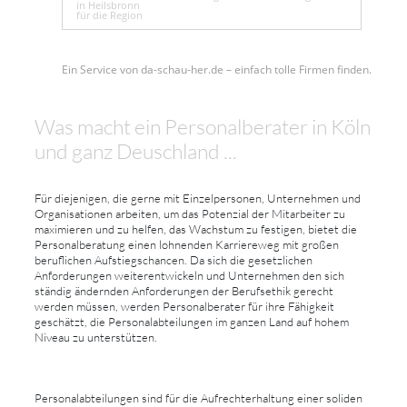
in Heilsbronn
für die Region
Ein Service von da-schau-her.de – einfach tolle Firmen finden.
Was macht ein Personalberater in Köln
und ganz Deuschland ...
Für diejenigen, die gerne mit Einzelpersonen, Unternehmen und
Organisationen arbeiten, um das Potenzial der Mitarbeiter zu
maximieren und zu helfen, das Wachstum zu festigen, bietet die
Personalberatung einen lohnenden Karriereweg mit großen
beruflichen Aufstiegschancen. Da sich die gesetzlichen
Anforderungen weiterentwickeln und Unternehmen den sich
ständig ändernden Anforderungen der Berufsethik gerecht
werden müssen, werden Personalberater für ihre Fähigkeit
geschätzt, die Personalabteilungen im ganzen Land auf hohem
Niveau zu unterstützen.
Personalabteilungen sind für die Aufrechterhaltung einer soliden