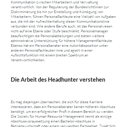
Kommunikation zwischen Mitarbeitern und Verwaltung
verantwortlich. Von der Regulierung der Bundesrichtlinien zur
Diskriminierung bis hin zur Einstellung und Kündigung von
Mitarbeitern, führen Personalfachleute eine Vielzahl von Aufgaben
aus, die mit der Aufrechterhaltung dieser Kommunikationslinie
verbunden sind. Wie andere Berufe auch, ist das Personalwesen
nicht auf eine Ebene oder Stufe beschränkt; Personalmanager
beaufsichtigen die Personalabteilungen und bieten weitere
administrative Unterstützung für höhere Managementfachleute.
Ebenso hat ein Personalberater eine Autoritätsposition unter
anderen Personalfachleuten inne und agiert in einer
Aufsichtsfunktion mit einem breiten Spektrum an
Verantwortlichkeiten.
Die Arbeit des Headhunter verstehen
Es mag diejenigen überraschen, die sich für diese Karriere
interessieren, dass ein Personalberater keinen höheren Abschluss
benötigt, um ein erfolgreicher Profi in diesem Bereich zu werden.
Die Society for Human Resource Management nennt als einzige
Abschlussvoraussetzung einen Bachelor-Abschluss in
Betriebswirtschaft oder einem verwandten Fachgebiet. Zusätzlich