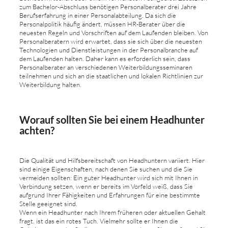
zum Bachelor-Abschluss benötigen Personalberater drei Jahre
Berufserfahrung in einer Personalabteilung. Da sich die
Personalpolitik häufig ändert, müssen HR-Berater über die
neuesten Regeln und Vorschriften auf dem Laufenden bleiben. Von
Personalberatern wird erwartet, dass sie sich über die neuesten
Technologien und Dienstleistungen in der Personalbranche auf
dem Laufenden halten. Daher kann es erforderlich sein, dass
Personalberater an verschiedenen Weiterbildungsseminaren
teilnehmen und sich an die staatlichen und lokalen Richtlinien zur
Weiterbildung halten.
Worauf sollten Sie bei einem Headhunter
achten?
Die Qualität und Hilfsbereitschaft von Headhuntern variiert. Hier
sind einige Eigenschaften, nach denen Sie suchen und die Sie
vermeiden sollten: Ein guter Headhunter wird sich mit Ihnen in
Verbindung setzen, wenn er bereits im Vorfeld weiß, dass Sie
aufgrund Ihrer Fähigkeiten und Erfahrungen für eine bestimmte
Stelle geeignet sind.
Wenn ein Headhunter nach Ihrem früheren oder aktuellen Gehalt
fragt, ist das ein rotes Tuch. Vielmehr sollte er Ihnen die