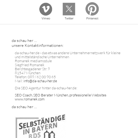
Vimeo
Twitter
Pinterest
da schau her ...
unsere Kontaktinformationen:
da-schau-her.de - das etwas andere Unternehmernetzwerk für kleine
und mittelständische Unternehmen
Romanek mediamodule
Siegfried Romanek
Berchtesgadener Str. 9
81547 München
Telefon: 089 / 62 00 90 65
Mail:
info@da-schau-her.de
Die SEO Agentur hinter da-schau-her.de:
SEO Coach, SEO Berater München, professionelle Websites
www.romanek.com
da schau her ...