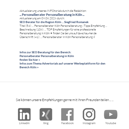
Aktualisierung unseres INFOtorials durch die Redaktion:
... Personalberater Personalberatung in Köln ...
Aktualisierung am 09.08.2026 durch:
SEO Berater für die Region Köln ... Siegfried Romanek
Titel (54): ... Personalberater Köln Personalberatung - Tipps Empfehlung ...
Beschreibung (108): ... TOP Empfehlungen für eine professionelle
Personalberatung in Köln ✶ finden Sie bei uns auf da-schau-her.de
Überschrift (41): ... Personalberater in Köln Personalberatung √
Infos zur SEO Beratung für den Bereich:
Personalberater Personalberatung in Köln
finden Sie hier »
Infos zum Thema Advertorials auf unserer Werbeplattform für den
Bereich Köln »
Sie können unsere Empfehlungen gerne mit Ihren Freunden teilen ... ...
Linkedin
Xing
Facebook
Instagram
Youtube