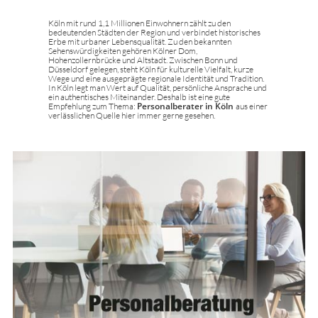
Köln mit rund 1,1 Millionen Einwohnern zählt zu den
bedeutenden Städten der Region und verbindet historisches
Erbe mit urbaner Lebensqualität. Zu den bekannten
Sehenswürdigkeiten gehören Kölner Dom,
Hohenzollernbrücke und Altstadt. Zwischen Bonn und
Düsseldorf gelegen, steht Köln für kulturelle Vielfalt, kurze
Wege und eine ausgeprägte regionale Identität und Tradition.
In Köln legt man Wert auf Qualität, persönliche Ansprache und
ein authentisches Miteinander. Deshalb ist eine gute
Empfehlung zum Thema:
Personalberater in Köln
aus einer
verlässlichen Quelle hier immer gerne gesehen.