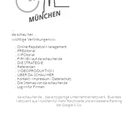
...
da schau her ...
wichtige Verlinkungenxxx
...
Online Reputation Management
...
PREditorial
...
INFOtorial
...
FIRMEN auf da-schau-her.de
...
DIE STRATEGIE
...
Referenzen
...
VIDEOPRODUKTION
...
ÜBER DA SCHAU HER
...
Kontakt - Impressum - Datenschutz
...
Die Sitemap von da-schau-her.de
...
Log-In für Firmen
da-schau-her.de ... das einzigartige Unternehmernetzwerk . Business
Netzwerk aus München für mehr Reichweite und ein bessere Ranking
bei Google & Co.