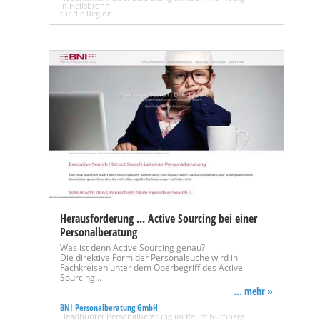
in Heilsbronn
für die Region
Herausforderung ... Active Sourcing bei einer
Personalberatung
Was ist denn Active Sourcing genau?
Die direktive Form der Personalsuche wird in
Fachkreisen unter dem Oberbegriff des Active
Sourcing…
... mehr »
BNI Personalberatung GmbH
Headhunter Personalberatung im Raum Nürnberg