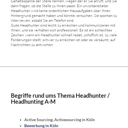
Gehaltsspanne der Stelle nennen, wegen der er Sie anruft, und Sie
dann fragen, ob die Stelle zu Ihnen passt. Ein unvorbereiteter
Headhunter wird keine ordentlichen Hausaufgaben über Ihren
Hintergrund gemacht haben und könnte versuchen, Sie spontan zu
interviewen, sobald Sie am Telefon sind.
Gute Headhunter sind leicht zu erreichen und kommunizieren mit
Ihnen, und sie verhalten sich professionell. Es ist ein schlechtes
Zeichen, wenn ein Headhunter schnell redet, unhöflich ist, zu viele
Forderungen stellt, schwer zu erreichen ist oder es versäumt, auf
Nachrichten zu antworten.
Begriffe rund ums Thema Headhunter /
Headhunting A-M
Active Sourcing, Activesourcing in Köln
Bewerbung in Köln