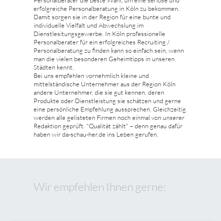
erfolgreiche Personalberatung in Köln zu bekommen.
Damit sorgen sie in der Region für eine bunte und
individuelle Vielfalt und Abwechslung im
Dienstlesitungsgewerbe. In Köln professionelle
Personalberater für ein erfolgreiches Recruiting /
Personalberatung zu finden kann so einfach sein, wenn
man die vielen besonderen Geheimtipps in unseren
Städten kennt.
Bei uns empfehlen vornehmlich kleine und
mittelständische Unternehmer aus der Region Köln
andere Unternehmer, die sie gut kennen, deren
Produkte oder Dienstleistung sie schätzen und gerne
eine persönliche Empfehlung aussprechen. Gleichzeitig
werden alle gelisteten Firmen noch einmal von unserer
Redaktion geprüft. "Qualität zählt" – denn genau dafür
haben wir da-schau-her.de ins Leben gerufen.
Wir empfehlen Ihnen gerne: