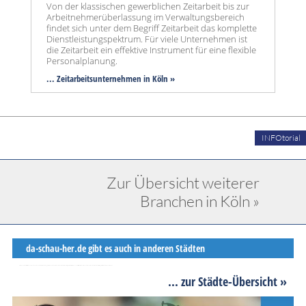
Von der klassischen gewerblichen Zeitarbeit bis zur
Arbeitnehmerüberlassung im Verwaltungsbereich
findet sich unter dem Begriff Zeitarbeit das komplette
Dienstleistungspektrum. Für viele Unternehmen ist
die Zeitarbeit ein effektive Instrument für eine flexible
Personalplanung.
... Zeitarbeitsunternehmen in Köln »
INFOtorial
Zur Übersicht weiterer
Branchen in Köln »
da-schau-her.de gibt es auch in anderen Städten
da-schau-her.de verhilft lokalen Unternehmen zum Thema: ... Karriereberatung Karriere Coach in Köln ... zu mehr Online-Sichbarkeit und sorgt dafür, dass die kleinen und mittelständischen Firmen aus Handel Handwerk und Dienstleistung vor Ort wieder bekannter werden..
... zur Städte-Übersicht »