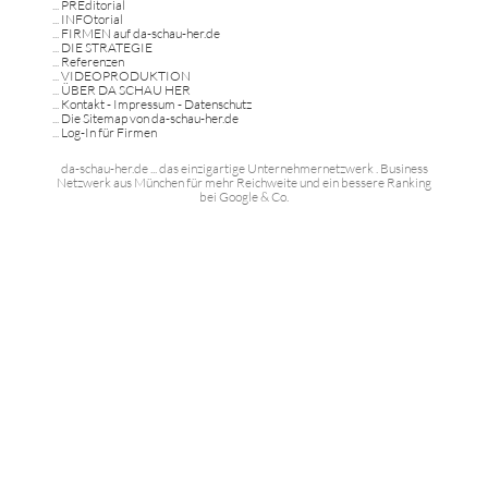
...
PREditorial
...
INFOtorial
...
FIRMEN auf da-schau-her.de
...
DIE STRATEGIE
...
Referenzen
...
VIDEOPRODUKTION
...
ÜBER DA SCHAU HER
...
Kontakt - Impressum - Datenschutz
...
Die Sitemap von da-schau-her.de
...
Log-In für Firmen
da-schau-her.de ... das einzigartige Unternehmernetzwerk . Business
Netzwerk aus München für mehr Reichweite und ein bessere Ranking
bei Google & Co.