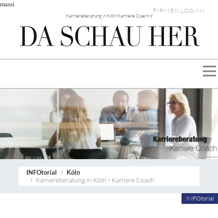
massi
FIRMEN LOG-IN
Karriereberatung in Köln Karriere Coach √
INFOtorial
Köln
Karriereberatung in Köln • Karriere Coach
INFOtorial