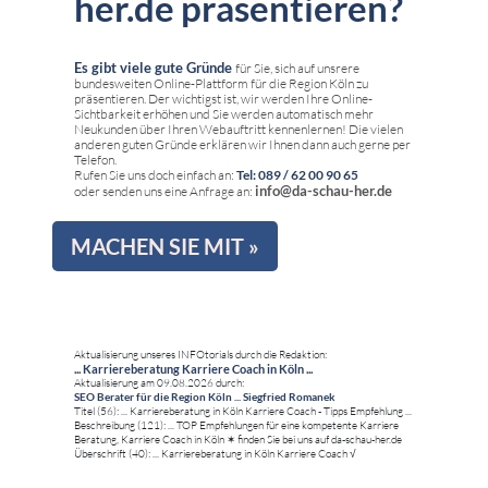
her.de präsentieren?
Es gibt viele gute Gründe
für Sie, sich auf unsrere
bundesweiten Online-Plattform für die Region Köln zu
präsentieren. Der wichtigst ist, wir werden Ihre Online-
Sichtbarkeit erhöhen und Sie werden automatisch mehr
Neukunden über Ihren Webauftritt kennenlernen! Die vielen
anderen guten Gründe erklären wir Ihnen dann auch gerne per
Telefon.
Rufen Sie uns doch einfach an:
Tel: 089 / 62 00 90 65
info@da-schau-her.de
oder senden uns eine Anfrage an:
MACHEN SIE MIT »
Aktualisierung unseres INFOtorials durch die Redaktion:
... Karriereberatung Karriere Coach in Köln ...
Aktualisierung am 09.08.2026 durch:
SEO Berater für die Region Köln ... Siegfried Romanek
Titel (56): ... Karriereberatung in Köln Karriere Coach - Tipps Empfehlung ...
Beschreibung (121): ... TOP Empfehlungen für eine kompetente Karriere
Beratung, Karriere Coach in Köln ✶ finden Sie bei uns auf da-schau-her.de
Überschrift (40): ... Karriereberatung in Köln Karriere Coach √