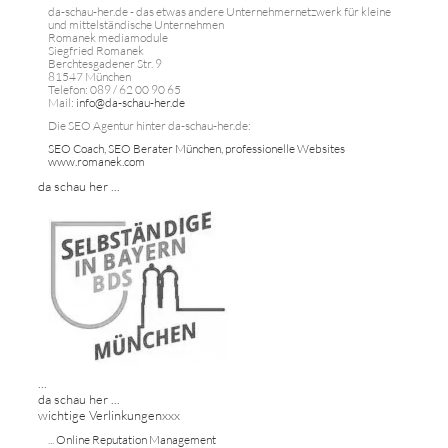
da-schau-her.de - das etwas andere Unternehmernetzwerk für kleine
und mittelständische Unternehmen
Romanek mediamodule
Siegfried Romanek
Berchtesgadener Str. 9
81547 München
Telefon: 089 / 62 00 90 65
Mail:
info@da-schau-her.de
Die SEO Agentur hinter da-schau-her.de:
SEO Coach, SEO Berater München, professionelle Websites
www.romanek.com
da schau her ...
...
da schau her ...
wichtige Verlinkungenxxx
...
Online Reputation Management