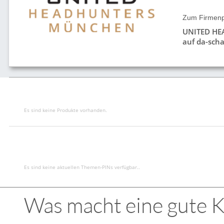
Zum Firmenpr
UNITED H
auf da-scha
Es sind keine Produkte vorhanden.
Es sind keine aktuellen Themen-PINs verfügbar..
Was macht eine gute K