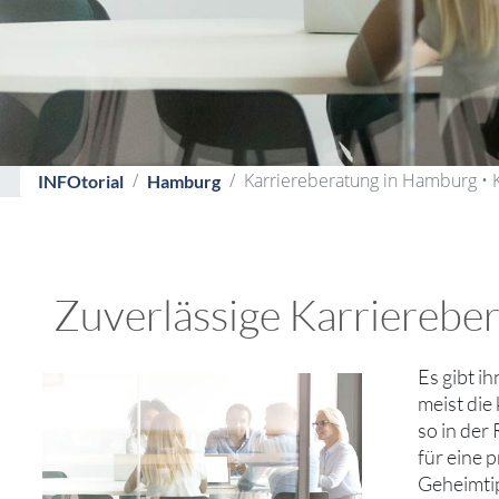
Karriereberatung in Hamburg • 
INFOtorial
Hamburg
Zuverlässige Karrierebe
Es gibt i
meist die
so in der
für eine 
Geheimtip