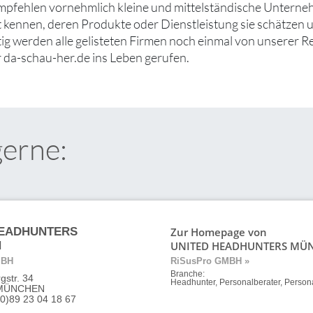
empfehlen vornehmlich kleine und mittelständische Unter
ut kennen, deren Produkte oder Dienstleistung sie schätzen
tig werden alle gelisteten Firmen noch einmal von unserer R
 da-schau-her.de ins Leben gerufen.
gerne:
Zur Homepage von
HEADHUNTERS
UNITED HEADHUNTERS MÜ
N
MBH
RiSusPro GMBH »
Branche:
str. 34
Headhunter, Personalberater, Person
 MÜNCHEN
(0)89 23 04 18 67