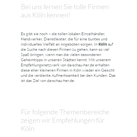
Bei uns lernen Sie tolle Firmen
aus Köln kennen!
Es gibt sie noch – die tollen lokalen Einzelhändler,
Handwerker, Dienstleister, die für eine buntes und
Köln
individuelles Vielfalt an Angeboten sorgen. In
auf
die Suche nach diesen Firmen zu gehen, kann so viel
Spaß bringen, wenn man die vielen besonderen
Geheimtipps in unseren Städten kennt. Mit unserem
Empfehlungsnetzwerk von da-schau-her.de erhalten
diese eher kleineren Firmen in Köln wieder ein Gesicht
und die verdiente Aufmerksamkeit bei den Kunden. Das
ist das Ziel von da-schau-her.de.
Für folgende Themenbereiche
zeigen wir Empfehlungen für
Köln