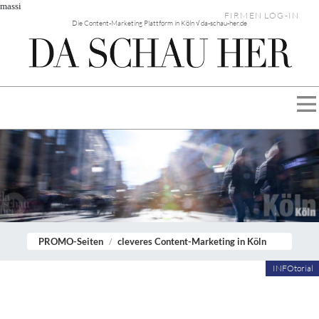
massi
FIRMEN LOG-IN
Die Content-Marketing Plattform in Köln √ da-schau-her.de
PROMO-Seiten
cleveres Content-Marketing in Köln
INFOtorial