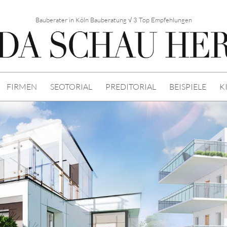
Bauberater in Köln Bauberatung √ 3 Top Empfehlungen
FIRMEN
SEOTORIAL
PREDITORIAL
BEISPIELE
K