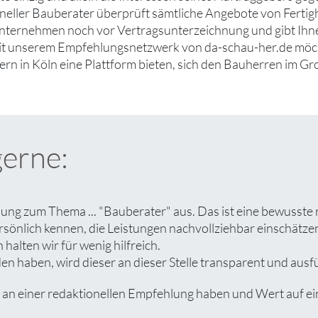
neller Bauberater überprüft sämtliche Angebote von Ferti
ternehmen noch vor Vertragsunterzeichnung und gibt Ihnen
it unserem Empfehlungsnetzwerk von da-schau-her.de möcht
rn in Köln eine Plattform bieten, sich den Bauherren im G
gerne:
lung zum Thema ... "Bauberater" aus. Das ist eine bewusste 
rsönlich kennen, die Leistungen nachvollziehbar einschät
halten wir für wenig hilfreich.
n haben, wird dieser an dieser Stelle transparent und ausfüh
 einer redaktionellen Empfehlung haben und Wert auf eine 