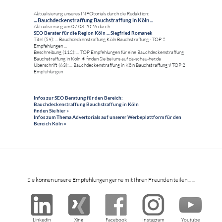
Aktualisierung unseres INFOtorials durch die Redaktion:
... Bauchdeckenstraffung Bauchstraffung in Köln ...
Aktualisierung am 07.08.2026 durch:
SEO Berater für die Region Köln ... Siegfried Romanek
Titel (59): ... Bauchdeckenstraffung Köln Bauchstraffung - TOP 2
Empfehlungen ...
Beschreibung (112): ... TOP Empfehlungen für eine Bauchdeckenstraffung
Bauchstraffung in Köln ✶ finden Sie bei uns auf da-schau-her.de
Überschrift (63): ... Bauchdeckenstraffung in Köln Bauchstraffung √ TOP 2
Empfehlungen
Infos zur SEO Beratung für den Bereich:
Bauchdeckenstraffung Bauchstraffung in Köln
finden Sie hier »
Infos zum Thema Advertorials auf unserer Werbeplattform für den
Bereich Köln »
Sie können unsere Empfehlungen gerne mit Ihren Freunden teilen ... ...
Linkedin
Xing
Facebook
Instagram
Youtube