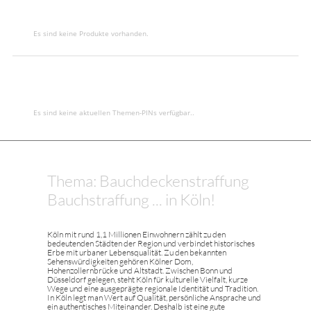
Es sind keine Produkte vorhanden.
Es sind keine aktuellen Themen-PINs verfügbar..
Thema: Bauchdeckenstraffung
Bauchstraffung ... in Köln!
Köln mit rund 1,1 Millionen Einwohnern zählt zu den
bedeutenden Städten der Region und verbindet historisches
Erbe mit urbaner Lebensqualität. Zu den bekannten
Sehenswürdigkeiten gehören Kölner Dom,
Hohenzollernbrücke und Altstadt. Zwischen Bonn und
Düsseldorf gelegen, steht Köln für kulturelle Vielfalt, kurze
Wege und eine ausgeprägte regionale Identität und Tradition.
In Köln legt man Wert auf Qualität, persönliche Ansprache und
ein authentisches Miteinander. Deshalb ist eine gute