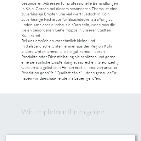
besonderen Adressen für professionelle Behandlungen
in Köln. Gerade bei diesem besonderen Thema ist eine
zuverlässige Empfehlung viel wert! Jedoch in Köln
zuverlässige Fachärzte für Bauchdeckenstraffung zu
finden kann aber durchaus einfach sein, wenn man die
vielen besonderen Geheimtipps in unserer Städten
Köln kennt.
Bei uns empfehlen vornehmlich kleine und
mittelständische Unternehmer aus der Region Köln
andere Unternehmer, die sie gut kennen, deren
Produkte oder Dienstleistung sie schätzen und gerne
eine persönliche Empfehlung aussprechen. Gleichzeitig
werden alle gelisteten Firmen noch einmal von unserer
Redaktion geprüft. "Qualität zählt" – denn genau dafür
haben wir da-schau-her.de ins Leben gerufen.
Wir empfehlen Ihnen gerne: