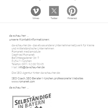
Vimeo
Twitter
Pinterest
da schau her ...
unsere Kontaktinformationen:
da-schau-her.de - das etwas andere Unternehmernetzwerk für kleine
und mittelständische Unternehmen
Romanek mediamodule
Siegfried Romanek
Berchtesgadener Str. 9
81547 München
Telefon: 089 / 62 00 90 65
Mail:
info@da-schau-her.de
Die SEO Agentur hinter da-schau-her.de:
SEO Coach, SEO Berater München, professionelle Websites
www.romanek.com
da schau her ...