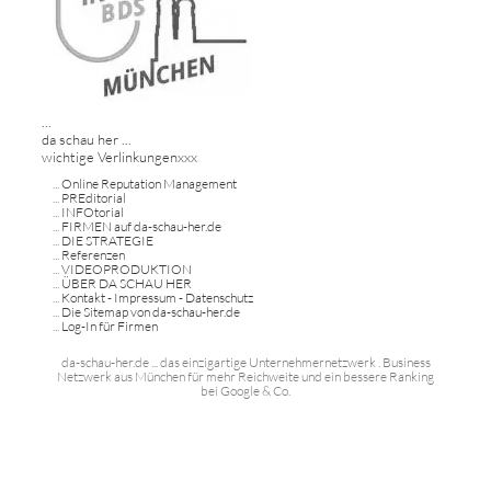
...
da schau her ...
wichtige Verlinkungenxxx
...
Online Reputation Management
...
PREditorial
...
INFOtorial
...
FIRMEN auf da-schau-her.de
...
DIE STRATEGIE
...
Referenzen
...
VIDEOPRODUKTION
...
ÜBER DA SCHAU HER
...
Kontakt - Impressum - Datenschutz
...
Die Sitemap von da-schau-her.de
...
Log-In für Firmen
da-schau-her.de ... das einzigartige Unternehmernetzwerk . Business
Netzwerk aus München für mehr Reichweite und ein bessere Ranking
bei Google & Co.