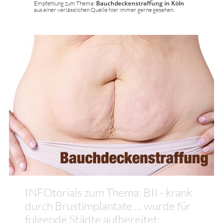
Empfehlung zum Thema:
Bauchdeckenstraffung in Köln
aus einer verlässlichen Quelle hier immer gerne gesehen.
INFOtorials zum Thema: BII - krank
durch Brustimplantate ... wurde für
folgende Städte aufbereitet: