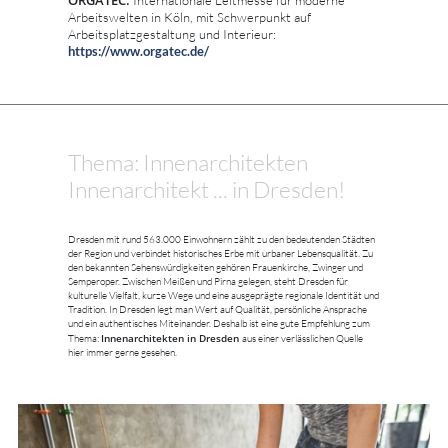
ORGATEC:
Internationale Leitmesse für moderne
Arbeitswelten in Köln, mit Schwerpunkt auf
Arbeitsplatzgestaltung und Interieur:
https://www.orgatec.de/
Thema: Innenarchitekten
Innenarchitekt ... in Dresden!
Dresden mit rund 563.000 Einwohnern zählt zu den bedeutenden Städten
der Region und verbindet historisches Erbe mit urbaner Lebensqualität. Zu
den bekannten Sehenswürdigkeiten gehören Frauenkirche, Zwinger und
Semperoper. Zwischen Meißen und Pirna gelegen, steht Dresden für
kulturelle Vielfalt, kurze Wege und eine ausgeprägte regionale Identität und
Tradition. In Dresden legt man Wert auf Qualität, persönliche Ansprache
und ein authentisches Miteinander. Deshalb ist eine gute Empfehlung zum
Innenarchitekten in Dresden
Thema:
aus einer verlässlichen Quelle
hier immer gerne gesehen.