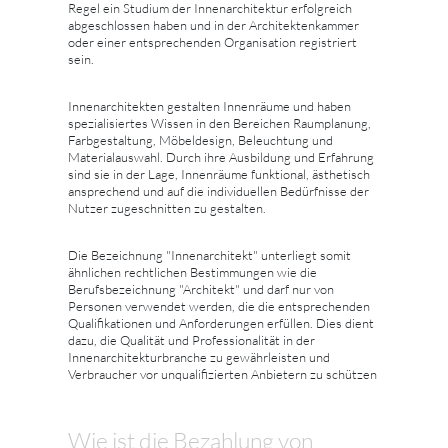
Regel ein Studium der Innenarchitektur erfolgreich
abgeschlossen haben und in der Architektenkammer
oder einer entsprechenden Organisation registriert
sein.
Innenarchitekten gestalten Innenräume und haben
spezialisiertes Wissen in den Bereichen Raumplanung,
Farbgestaltung, Möbeldesign, Beleuchtung und
Materialauswahl. Durch ihre Ausbildung und Erfahrung
sind sie in der Lage, Innenräume funktional, ästhetisch
ansprechend und auf die individuellen Bedürfnisse der
Nutzer zugeschnitten zu gestalten.
Die Bezeichnung "Innenarchitekt" unterliegt somit
ähnlichen rechtlichen Bestimmungen wie die
Berufsbezeichnung "Architekt" und darf nur von
Personen verwendet werden, die die entsprechenden
Qualifikationen und Anforderungen erfüllen. Dies dient
dazu, die Qualität und Professionalität in der
Innenarchitekturbranche zu gewährleisten und
Verbraucher vor unqualifizierten Anbietern zu schützen
Wie ist die Bezahlung von