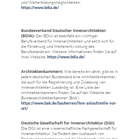
und Weiterbildungsmöglichkeiten:
https://www.bdia.de/
Bundesverband Deutscher Innenarchitekten
(BDIA):
Der BDIA ist ebenfalls ein wichtiger
Berufsverband für Innenarchitekten und setzt sich für
die Förderung und Weiterentwicklung des
Berufsstands ein. Weitere Informationen finden Sie auf
ihrer Website:
https://www.bdia.de/
Architektenkammern:
Wie bereits erwähnt, gibt es in
jedem deutschen Bundesland eine Architektenkammer,
die auch für die Registrierung und Zulassung von
Innenarchitekten zuständig ist. Eine Liste der
Architektenkammern finden Sie auf der Website der
Bundesarchitektenkammer (BAK):
https://www.bak.de/bauherren/ihre-anlaufstelle-vor-
ort/
Deutsche Gesellschaft für Innenarchitektur (DGI):
Die DGI ist eine wissenschaftliche Fachgesellschaft für
Innenarchitektur. Sie fördert den Austausch von
Forschungsergebnissen und die Weiterentwicklung des