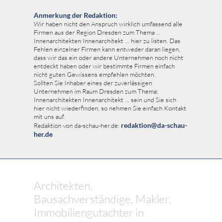
Anmerkung der Redaktion:
Wir haben nicht den Anspruch wirklich umfassend alle
Firmen aus der Region Dresden zum Thema ...
Innenarchitekten Innenarchitekt ... hier zu listen. Das
Fehlen einzelner Firmen kann entweder daran liegen,
dass wir das ein oder andere Unternehmen noch nicht
entdeckt haben oder wir bestimmte Firmen einfach
nicht guten Gewissens empfehlen möchten.
Sollten Sie Inhaber eines der zuverlässigen
Unternehmen im Raum Dresden zum Thema:
Innenarchitekten Innenarchitekt ... sein und Sie sich
hier nicht wiederfinden, so nehmen Sie einfach Kontakt
mit uns auf.
redaktion@da-schau-
Redaktion von da-schau-her.de:
her.de
Architekten,
Bausachverständige, Makler,
Immobiliengutachter in