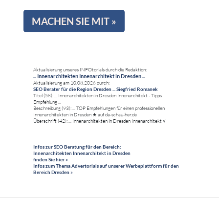
MACHEN SIE MIT »
Aktualisierung unseres INFOtorials durch die Redaktion:
... Innenarchitekten Innenarchitekt in Dresden ...
Aktualisierung am 10.08.2026 durch:
SEO Berater für die Region Dresden ... Siegfried Romanek
Titel (58): ... Innenarchitekten in Dresden Innenarchitekt - Tipps
Empfehlung ...
Beschreibung (93): ... TOP Empfehlungen für einen professionellen
Innenarchitekten in Dresden ★ auf da-schau-her.de
Überschrift (42): ... Innenarchitekten in Dresden Innenarchitekt √
Infos zur SEO Beratung für den Bereich:
Innenarchitekten Innenarchitekt in Dresden
finden Sie hier »
Infos zum Thema Advertorials auf unserer Werbeplattform für den
Bereich Dresden »