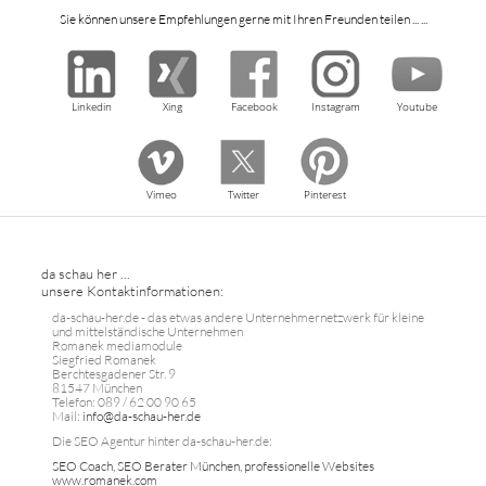
Sie können unsere Empfehlungen gerne mit Ihren Freunden teilen ... ...
Linkedin
Xing
Facebook
Instagram
Youtube
Vimeo
Twitter
Pinterest
da schau her ...
unsere Kontaktinformationen:
da-schau-her.de - das etwas andere Unternehmernetzwerk für kleine
und mittelständische Unternehmen
Romanek mediamodule
Siegfried Romanek
Berchtesgadener Str. 9
81547 München
Telefon: 089 / 62 00 90 65
Mail:
info@da-schau-her.de
Die SEO Agentur hinter da-schau-her.de:
SEO Coach, SEO Berater München, professionelle Websites
www.romanek.com