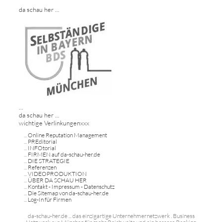
da schau her ...
...
da schau her ...
wichtige Verlinkungenxxx
...
Online Reputation Management
...
PREditorial
...
INFOtorial
...
FIRMEN auf da-schau-her.de
...
DIE STRATEGIE
...
Referenzen
...
VIDEOPRODUKTION
...
ÜBER DA SCHAU HER
...
Kontakt - Impressum - Datenschutz
...
Die Sitemap von da-schau-her.de
...
Log-In für Firmen
da-schau-her.de ... das einzigartige Unternehmernetzwerk . Business