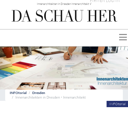
FIRMEN LOG-IN
Innenarchitekten in Dresden Innenarchitekt √
INFOtorial
Dresden
Innenarchitekten in Dresden • Innenarchitekt
INFOtorial