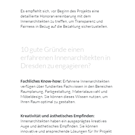
Es empfiehlt sich, vor Beginn des Projekts eine
detaillierte Honorarvereinbarung mit dem
Innenarchitekten zu treffen, um Transparenz und
Fairness in Bezug auf die Bezahlung sicherzustellen.
10 gute Gründe einen
erfahrenen Innenarchitekten in
Dresden zu engagieren?
Fachliches Know-how:
Erfahrene Innenarchitekten
verfügen über fundiertes Fachwissen in den Bereichen
Raumplanung, Farbgestaltung, Materialauswahl und
Möbeldesign. Sie können dieses Wissen nutzen, um
Ihren Raum optimal zu gestalten.
Kreativität und ästhetisches Empfinden:
Innenarchitekten haben ein ausgeprägtes kreatives
Auge und ästhetisches Empfinden. Sie können
innovative und ansprechende Lösungen für Ihr Projekt