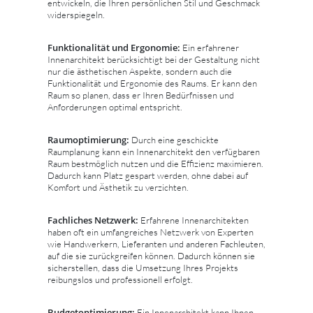
entwickeln, die Ihren persönlichen Stil und Geschmack
widerspiegeln.
Funktionalität und Ergonomie:
Ein erfahrener
Innenarchitekt berücksichtigt bei der Gestaltung nicht
nur die ästhetischen Aspekte, sondern auch die
Funktionalität und Ergonomie des Raums. Er kann den
Raum so planen, dass er Ihren Bedürfnissen und
Anforderungen optimal entspricht.
Raumoptimierung:
Durch eine geschickte
Raumplanung kann ein Innenarchitekt den verfügbaren
Raum bestmöglich nutzen und die Effizienz maximieren.
Dadurch kann Platz gespart werden, ohne dabei auf
Komfort und Ästhetik zu verzichten.
Fachliches Netzwerk:
Erfahrene Innenarchitekten
haben oft ein umfangreiches Netzwerk von Experten
wie Handwerkern, Lieferanten und anderen Fachleuten,
auf die sie zurückgreifen können. Dadurch können sie
sicherstellen, dass die Umsetzung Ihres Projekts
reibungslos und professionell erfolgt.
Budgetoptimierung:
Ein Innenarchitekt kann Ihnen