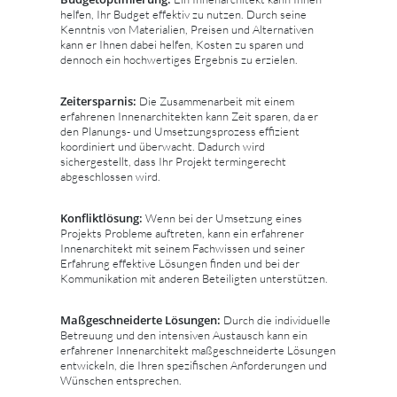
helfen, Ihr Budget effektiv zu nutzen. Durch seine
Kenntnis von Materialien, Preisen und Alternativen
kann er Ihnen dabei helfen, Kosten zu sparen und
dennoch ein hochwertiges Ergebnis zu erzielen.
Zeitersparnis:
Die Zusammenarbeit mit einem
erfahrenen Innenarchitekten kann Zeit sparen, da er
den Planungs- und Umsetzungsprozess effizient
koordiniert und überwacht. Dadurch wird
sichergestellt, dass Ihr Projekt termingerecht
abgeschlossen wird.
Konfliktlösung:
Wenn bei der Umsetzung eines
Projekts Probleme auftreten, kann ein erfahrener
Innenarchitekt mit seinem Fachwissen und seiner
Erfahrung effektive Lösungen finden und bei der
Kommunikation mit anderen Beteiligten unterstützen.
Maßgeschneiderte Lösungen:
Durch die individuelle
Betreuung und den intensiven Austausch kann ein
erfahrener Innenarchitekt maßgeschneiderte Lösungen
entwickeln, die Ihren spezifischen Anforderungen und
Wünschen entsprechen.