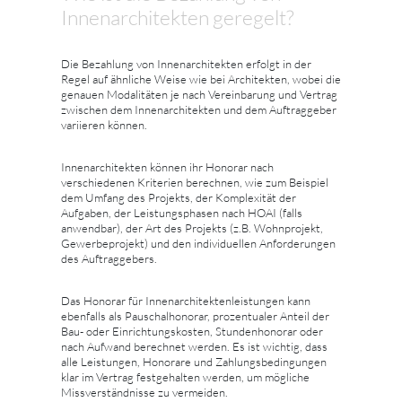
Innenarchitekten geregelt?
Die Bezahlung von Innenarchitekten erfolgt in der
Regel auf ähnliche Weise wie bei Architekten, wobei die
genauen Modalitäten je nach Vereinbarung und Vertrag
zwischen dem Innenarchitekten und dem Auftraggeber
variieren können.
Innenarchitekten können ihr Honorar nach
verschiedenen Kriterien berechnen, wie zum Beispiel
dem Umfang des Projekts, der Komplexität der
Aufgaben, der Leistungsphasen nach HOAI (falls
anwendbar), der Art des Projekts (z.B. Wohnprojekt,
Gewerbeprojekt) und den individuellen Anforderungen
des Auftraggebers.
Das Honorar für Innenarchitektenleistungen kann
ebenfalls als Pauschalhonorar, prozentualer Anteil der
Bau- oder Einrichtungskosten, Stundenhonorar oder
nach Aufwand berechnet werden. Es ist wichtig, dass
alle Leistungen, Honorare und Zahlungsbedingungen
klar im Vertrag festgehalten werden, um mögliche
Missverständnisse zu vermeiden.