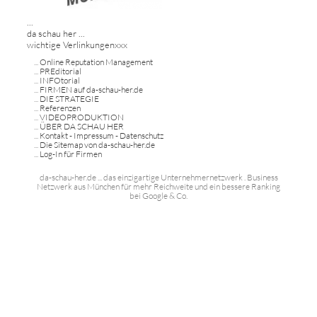
...
da schau her ...
wichtige Verlinkungenxxx
...
Online Reputation Management
...
PREditorial
...
INFOtorial
...
FIRMEN auf da-schau-her.de
...
DIE STRATEGIE
...
Referenzen
...
VIDEOPRODUKTION
...
ÜBER DA SCHAU HER
...
Kontakt - Impressum - Datenschutz
...
Die Sitemap von da-schau-her.de
...
Log-In für Firmen
da-schau-her.de ... das einzigartige Unternehmernetzwerk . Business
Netzwerk aus München für mehr Reichweite und ein bessere Ranking
bei Google & Co.