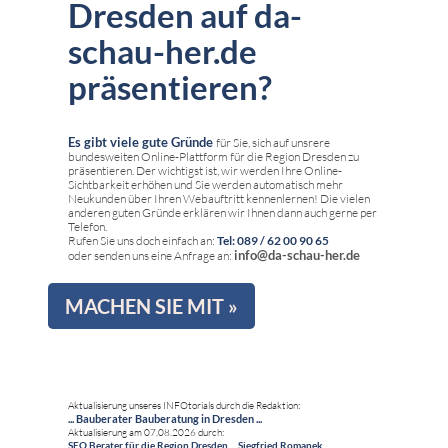
Dresden auf da-
schau-her.de
präsentieren?
Es gibt viele gute Gründe
für Sie, sich auf unsrere
bundesweiten Online-Plattform für die Region Dresden zu
präsentieren. Der wichtigst ist, wir werden Ihre Online-
Sichtbarkeit erhöhen und Sie werden automatisch mehr
Neukunden über Ihren Webauftritt kennenlernen! Die vielen
anderen guten Gründe erklären wir Ihnen dann auch gerne per
Telefon.
Rufen Sie uns doch einfach an:
Tel: 089 / 62 00 90 65
info@da-schau-her.de
oder senden uns eine Anfrage an:
MACHEN SIE MIT »
Aktualisierung unseres INFOtorials durch die Redaktion:
... Bauberater Bauberatung in Dresden ...
Aktualisierung am 07.08.2026 durch:
SEO Berater für die Region Dresden ... Siegfried Romanek