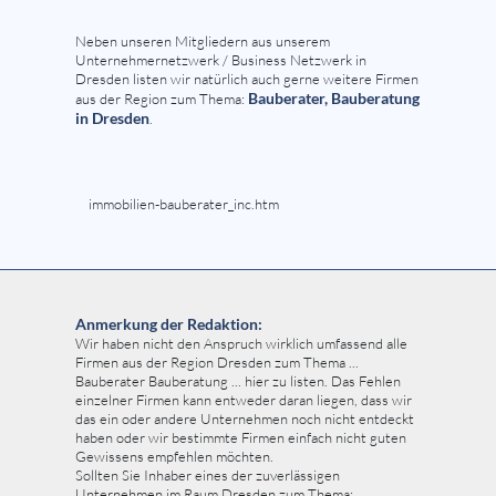
Neben unseren Mitgliedern aus unserem
Unternehmernetzwerk / Business Netzwerk in
Dresden listen wir natürlich auch gerne weitere Firmen
Bauberater, Bauberatung
aus der Region zum Thema:
in Dresden
.
immobilien-bauberater_inc.htm
Anmerkung der Redaktion:
Wir haben nicht den Anspruch wirklich umfassend alle
Firmen aus der Region Dresden zum Thema ...
Bauberater Bauberatung ... hier zu listen. Das Fehlen
einzelner Firmen kann entweder daran liegen, dass wir
das ein oder andere Unternehmen noch nicht entdeckt
haben oder wir bestimmte Firmen einfach nicht guten
Gewissens empfehlen möchten.
Sollten Sie Inhaber eines der zuverlässigen
Unternehmen im Raum Dresden zum Thema: