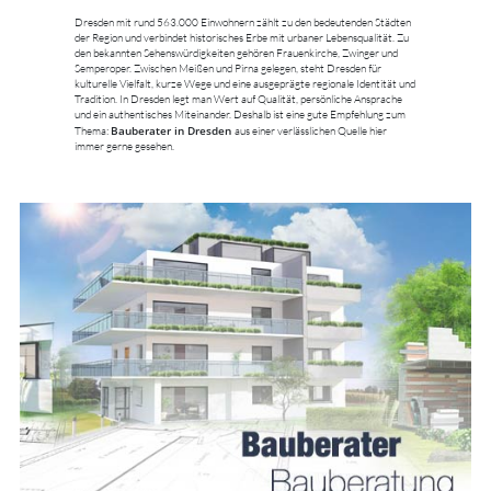
Dresden mit rund 563.000 Einwohnern zählt zu den bedeutenden Städten
der Region und verbindet historisches Erbe mit urbaner Lebensqualität. Zu
den bekannten Sehenswürdigkeiten gehören Frauenkirche, Zwinger und
Semperoper. Zwischen Meißen und Pirna gelegen, steht Dresden für
kulturelle Vielfalt, kurze Wege und eine ausgeprägte regionale Identität und
Tradition. In Dresden legt man Wert auf Qualität, persönliche Ansprache
und ein authentisches Miteinander. Deshalb ist eine gute Empfehlung zum
Bauberater in Dresden
Thema:
aus einer verlässlichen Quelle hier
immer gerne gesehen.