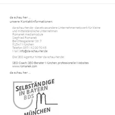
da schau her ...
unsere Kontaktinformationen:
da-schau-her.de - das etwas andere Unternehmernetzwerk für kleine
und mittelständische Unternehmen
Romanek mediamodule
Siegfried Romanek
Berchtesgadener Str. 9
81547 München
Telefon: 089 / 62 00 90 65
Mail:
info@da-schau-her.de
Die SEO Agentur hinter da-schau-her.de:
SEO Coach, SEO Berater München, professionelle Websites
www.romanek.com
da schau her ...