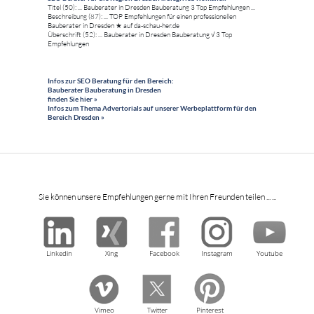
Titel (50): ... Bauberater in Dresden Bauberatung 3 Top Empfehlungen ...
Beschreibung (87): ... TOP Empfehlungen für einen professionellen
Bauberater in Dresden ★ auf da-schau-her.de
Überschrift (52): ... Bauberater in Dresden Bauberatung √ 3 Top
Empfehlungen
Infos zur SEO Beratung für den Bereich:
Bauberater Bauberatung in Dresden
finden Sie hier »
Infos zum Thema Advertorials auf unserer Werbeplattform für den
Bereich Dresden »
Sie können unsere Empfehlungen gerne mit Ihren Freunden teilen ... ...
Linkedin
Xing
Facebook
Instagram
Youtube
Vimeo
Twitter
Pinterest