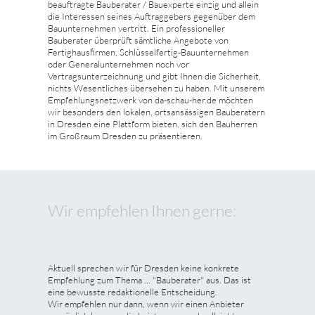
beauftragte Bauberater / Bauexperte einzig und allein
die Interessen seines Auftraggebers gegenüber dem
Bauunternehmen vertritt. Ein professioneller
Bauberater überprüft sämtliche Angebote von
Fertighausfirmen, Schlüsselfertig-Bauunternehmen
oder Generalunternehmen noch vor
Vertragsunterzeichnung und gibt Ihnen die Sicherheit,
nichts Wesentliches übersehen zu haben. Mit unserem
Empfehlungsnetzwerk von da-schau-her.de möchten
wir besonders den lokalen, ortsansässigen Bauberatern
in Dresden eine Plattform bieten, sich den Bauherren
im Großraum Dresden zu präsentieren.
Wir empfehlen Ihnen gerne:
Aktuell sprechen wir für Dresden keine konkrete
Empfehlung zum Thema ... "Bauberater" aus. Das ist
eine bewusste redaktionelle Entscheidung.
Wir empfehlen nur dann, wenn wir einen Anbieter