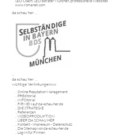
SEO Coach, SEO Berater München, professionelle Websites
www.romanek.com
da schau her ...
...
da schau her ...
wichtige Verlinkungenxxx
...
Online Reputation Management
...
PREditorial
...
INFOtorial
...
FIRMEN auf da-schau-her.de
...
DIE STRATEGIE
...
Referenzen
...
VIDEOPRODUKTION
...
ÜBER DA SCHAU HER
...
Kontakt - Impressum - Datenschutz
...
Die Sitemap von da-schau-her.de
...
Log-In für Firmen