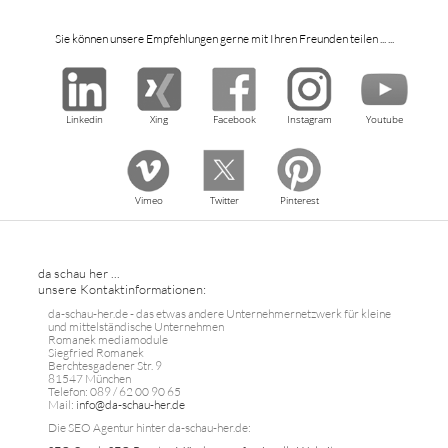
Sie können unsere Empfehlungen gerne mit Ihren Freunden teilen ... ...
Linkedin
Xing
Facebook
Instagram
Youtube
Vimeo
Twitter
Pinterest
da schau her ...
unsere Kontaktinformationen:
da-schau-her.de - das etwas andere Unternehmernetzwerk für kleine
und mittelständische Unternehmen
Romanek mediamodule
Siegfried Romanek
Berchtesgadener Str. 9
81547 München
Telefon: 089 / 62 00 90 65
Mail:
info@da-schau-her.de
Die SEO Agentur hinter da-schau-her.de: