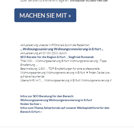
oder senden uns eine Anfrage an:
MACHEN SIE MIT »
Aktualisierung unseres INFOtorials durch die Redaktion:
... Wohnungssanierung Wohnungsrenovierung in Erfurt ...
Aktualisierung am 07.08.2026 durch:
SEO Berater für die Region Erfurt ... Siegfried Romanek
Titel (60): ... Wohnungssanierung Erfurt Wohnungsrenovierung - Tipps
Empfehlung ...
Beschreibung (130): ... TOP Empfehlungen für eine professionelle
Wohnungssanierung Wohnungsrenovierung in Erfurt ✶ finden Sie bei uns
auf da-schau-her.de
Überschrift (47): ... Wohnungssanierung in Erfurt Wohnungsrenovierung √
Infos zur SEO Beratung für den Bereich:
Wohnungssanierung Wohnungsrenovierung in Erfurt
finden Sie hier »
Infos zum Thema Advertorials auf unserer Werbeplattform für den
Bereich Erfurt »