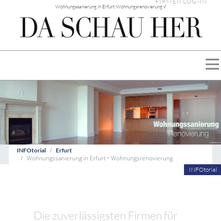
FIRMEN LOG-IN
Wohnungssanierung in Erfurt Wohnungsrenovierung √
INFOtorial
Erfurt
Wohnungssanierung in Erfurt • Wohnungsrenovierung
INFOtorial
Die zuverlässigsten Firmen für