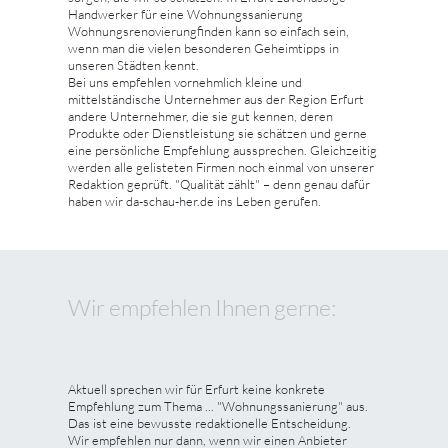
Handwerker für eine Wohnungssanierung
Wohnungsrenovierungfinden kann so einfach sein,
wenn man die vielen besonderen Geheimtipps in
unseren Städten kennt.
Bei uns empfehlen vornehmlich kleine und
mittelständische Unternehmer aus der Region Erfurt
andere Unternehmer, die sie gut kennen, deren
Produkte oder Dienstleistung sie schätzen und gerne
eine persönliche Empfehlung aussprechen. Gleichzeitig
werden alle gelisteten Firmen noch einmal von unserer
Redaktion geprüft. "Qualität zählt" – denn genau dafür
haben wir da-schau-her.de ins Leben gerufen.
Wir empfehlen Ihnen gerne:
Aktuell sprechen wir für Erfurt keine konkrete
Empfehlung zum Thema ... "Wohnungssanierung" aus.
Das ist eine bewusste redaktionelle Entscheidung.
Wir empfehlen nur dann, wenn wir einen Anbieter