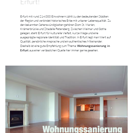
Erfurt!
Erfurt mit rund 214.000 Einwohnern zählt zu den bedeutenden Städten
der Region und verbindet historisches Erbe mit urbaner Lebensqualität. Zu
den bekannten Sehenswürdigkeiten gehören Dom St. Marien,
Krämerbrücke und Zitadelle Petersberg. Zwischen Weimar und Gotha
gelegen, steht Erfurt für kulturelle Vielfalt, kurze Wege und eine
ausgeprägte regionale Identität und Tradition. In Erfurt legt man Wert auf
Qualität, persönliche Ansprache und ein authentisches Miteinander.
Wohnungssanierung in
Deshalb ist eine gute Empfehlung zum Thema:
Erfurt
aus einer verlässlichen Quelle hier immer gerne gesehen.