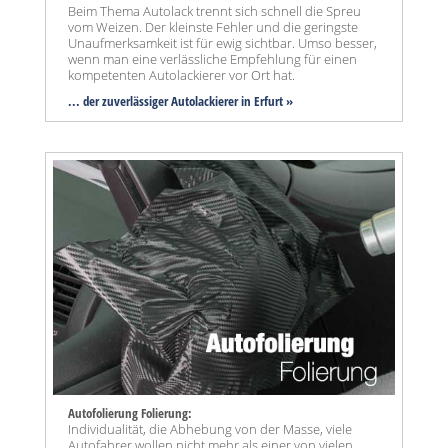
Beim Thema Autolack trennt sich schnell die Spreu
vom Weizen. Der kleinste Fehler und die geringste
Unaufmerksamkeit ist für ewig sichtbar. Umso besser,
wenn man eine verlässliche Empfehlung für einen
kompetenten Autolackierer vor Ort hat.
... der zuverlässiger Autolackierer in Erfurt »
Autofolierung Folierung:
Individualität, die Abhebung von der Masse, viele
Autofahrer wollen nicht mehr als einer von vielen