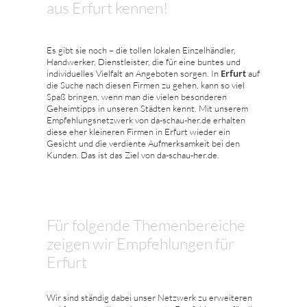
aus Erfurt kennen!
Es gibt sie noch – die tollen lokalen Einzelhändler,
Handwerker, Dienstleister, die für eine buntes und
Erfurt
individuelles Vielfalt an Angeboten sorgen. In
auf
die Suche nach diesen Firmen zu gehen, kann so viel
Spaß bringen, wenn man die vielen besonderen
Geheimtipps in unseren Städten kennt. Mit unserem
Empfehlungsnetzwerk von da-schau-her.de erhalten
diese eher kleineren Firmen in Erfurt wieder ein
Gesicht und die verdiente Aufmerksamkeit bei den
Kunden. Das ist das Ziel von da-schau-her.de.
Für folgende Themenbereiche
zeigen wir Empfehlungen für
Erfurt
Wir sind ständig dabei unser Netzwerk zu erweiteren