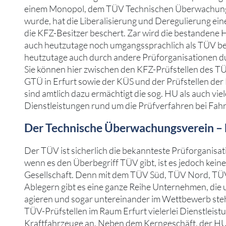
einem Monopol, dem TÜV Technischen Überwachung
wurde, hat die Liberalisierung und Deregulierung ein
die KFZ-Besitzer beschert. Zar wird die bestanden
auch heutzutage noch umgangssprachlich als TÜV beze
heutzutage auch durch andere Prüforganisationen 
Sie können hier zwischen den KFZ-Prüfstellen des 
GTÜ in Erfurt sowie der KÜS und der Prüfstellen der 
sind amtlich dazu ermächtigt die sog. HU als auch viel
Dienstleistungen rund um die Prüfverfahren bei Fah
Der Technische Überwachungsverein – k
Der TÜV ist sicherlich die bekannteste Prüforganisa
wenn es den Überbegriff TÜV gibt, ist es jedoch kein
Gesellschaft. Denn mit dem TÜV Süd, TÜV Nord, TÜ
Ablegern gibt es eine ganze Reihe Unternehmen, die
agieren und sogar untereinander im Wettbewerb steh
TÜV-Prüfstellen im Raum Erfurt vielerlei Dienstleist
Kraftfahrzeuge an. Neben dem Kerngeschäft, der H