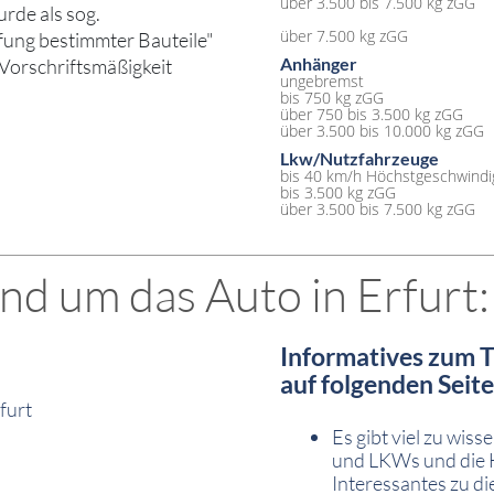
über 3.500 bis 7.500 kg zGG
rde als sog.
über 7.500 kg zGG
fung bestimmter Bauteile"
Anhänger
 Vorschriftsmäßigkeit
ungebremst
bis 750 kg zGG
über 750 bis 3.500 kg zGG
über 3.500 bis 10.000 kg zGG
Lkw/Nutzfahrzeuge
bis 40 km/h Höchstgeschwindi
bis 3.500 kg zGG
über 3.500 bis 7.500 kg zGG
d um das Auto in Erfurt:
Informatives zum T
auf folgenden Seit
furt
Es gibt viel zu wi
und LKWs und die 
Interessantes zu d