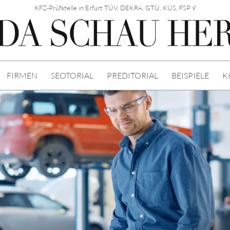
KFZ-Prüfstelle in Erfurt TÜV, DEKRA, GTÜ, KÜS, FSP √
FIRMEN
SEOTORIAL
PREDITORIAL
BEISPIELE
K