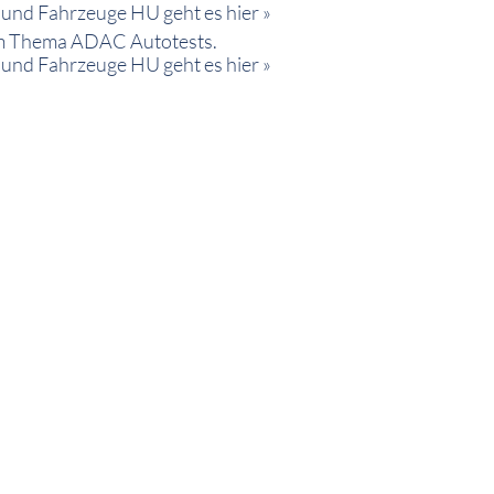
d Fahrzeuge HU geht es hier »
m Thema ADAC Autotests.
d Fahrzeuge HU geht es hier »