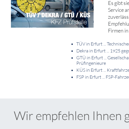
Es gibt s
Service a
zuverläss
Empfehlun
Firmen in
TÜV in Erfurt ... Technis
Dekra in Erfurt ... 1925 g
GTÜ in Erfurt ... Gesellsc
Prüfingenieure
KÜS in Erfurt ... Kraftfah
FSP in Erfurt ... FSP-Fah
Wir empfehlen Ihnen 