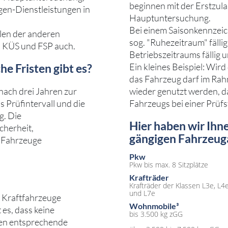
beginnen mit der Erstzul
en-Dienstleistungen in
Hauptuntersuchung.
Bei einem Saisonkennzeic
llen der anderen
sog. "Ruhezeitraum" fällig
, KÜS und FSP auch.
Betriebszeitraums fällig
he Fristen gibt es?
Ein kleines Beispiel: Wir
das Fahrzeug darf im Rah
nach drei Jahren zur
wieder genutzt werden, da
Prüfintervall und die
Fahrzeugs bei einer Prüfs
g. Die
Hier haben wir Ihn
cherheit,
gängigen Fahrzeuga
r Fahrzeuge
Pkw
Pkw bis max. 8 Sitzplätze
Krafträder
Krafträder der Klassen L3e, L4
und L7e
 Kraftfahrzeuge
Wohnmobile³
 es, dass keine
bis 3.500 kg zGG
ten entsprechende