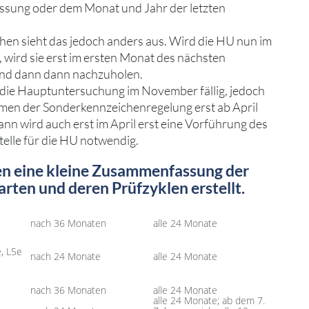
assung oder dem Monat und Jahr der letzten
hen sieht das jedoch anders aus. Wird die HU nun im
, wird sie erst im ersten Monat des nächsten
 und dann dann nachzuholen.
d die Hauptuntersuchung im November fällig, jedoch
men der Sonderkennzeichenregelung erst ab April
nn wird auch erst im April erst eine Vorführung des
telle für die HU notwendig.
en eine kleine Zusammenfassung der
rten und deren Prüfzyklen erstellt.
nach 36 Monaten
alle 24 Monate
e, L5e
nach 24 Monate
alle 24 Monate
nach 36 Monaten
alle 24 Monate
alle 24 Monate; ab dem 7.