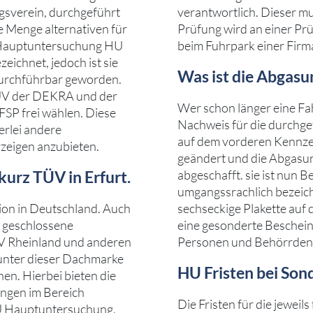
sverein, durchgeführt
verantwortlich. Dieser mu
e Menge alternativen für
Prüfung wird an einer Pr
e Hauptuntersuchung HU
beim Fuhrpark einer Firm
ichnet, jedoch ist sie
Was ist die Abgas
durchführbar geworden.
TÜV der DEKRA und der
Wer schon länger eine Fah
FSP frei wählen. Diese
Nachweis für die durchge
erlei andere
auf dem vorderen Kennze
rzeigen anzubieten.
geändert und die Abgasu
urz TÜV in Erfurt.
abgeschafft. sie ist nun 
umgangssrachlich bezeich
tion in Deutschland. Auch
sechseckige Plakette auf
e geschlossene
eine gesonderte Bescheini
V Rheinland und anderen
Personen und Behörrden 
 unter dieser Dachmarke
HU Fristen bei So
en. Hierbei bieten die
ungen im Bereich
Die Fristen für die jewe
U Hauptuntersuchung,