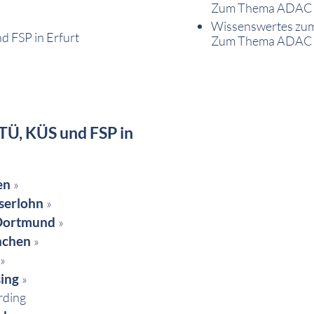
Zum Thema ADAC un
Wissenswertes zu
 FSP in Erfurt
Zum Thema ADAC un
TÜ, KÜS und FSP in
en
»
Iserlohn
»
Dortmund
»
nchen
»
»
sing
»
rding