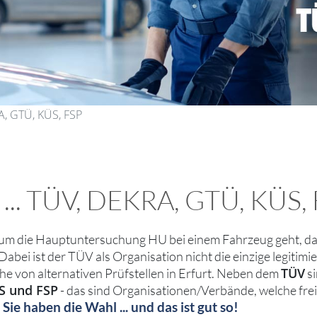
RA, GTÜ, KÜS, FSP
t ... TÜV, DEKRA, GTÜ, KÜS,
um die Hauptuntersuchung HU bei einem Fahrzeug geht, da
abei ist der TÜV als Organisation nicht die einzige legitimier
TÜV
he von alternativen Prüfstellen in Erfurt. Neben dem
si
S und FSP
- das sind Organisationen/Verbände, welche fre
Sie haben die Wahl ... und das ist gut so!
.