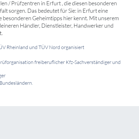
llen / Prüfzentren in Erfurt , die diesen besonderen
lt sorgen. Das bedeutet für Sie: in Erfurt eine
die besonderen Geheimtipps hier kennt. Mit unserem
eineren Händler, Dienstleister, Handwerker und
t.
 TÜV Rheinland und TÜV Nord organisiert
Prüforganisation freiberuflicher Kfz-Sachverständiger und
ger
 Bundesländern.