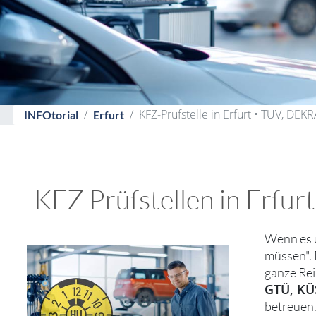
KFZ-Prüfstelle in Erfurt • TÜV, DEK
INFOtorial
Erfurt
KFZ Prüfstellen in Erfur
Wenn es 
müssen". D
ganze Rei
GTÜ, KÜ
betreuen