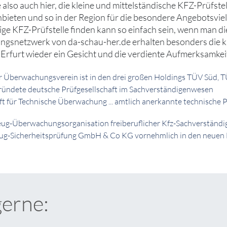
ie also auch hier, die kleine und mittelständische KFZ-Prüfste
nbieten und so in der Region für die besondere Angebotsvielfa
ige KFZ-Prüfstelle finden kann so einfach sein, wenn man 
gsnetzwerk von da-schau-her.de erhalten besonders die kl
 Erfurt wieder ein Gesicht und die verdiente Aufmerksamkei
cher Überwachungsverein ist in den drei großen Holdings TÜV Süd,
egründete deutsche Prüfgesellschaft im Sachverständigenwesen
haft für Technische Überwachung ... amtlich anerkannte technische 
rzeug-Überwachungsorganisation freiberuflicher Kfz-Sachverständi
rzeug-Sicherheitsprüfung GmbH & Co KG vornehmlich in den neuen
gerne: