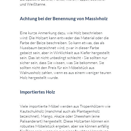
und Weißtanne.
Achtung bei der Benennung von Massivholz
Eine kurze Anmerkung dazu, wie Holz beschrieben
wird: Die Holzart kann entweder das Material oder die
Farbe der Beize beschreiben. So kann etwas, das als
Nussbaum bezeichnet wird, zwar in dieser Farbe
gebeizt sein, aber in Wirklichkeit aus Kiefer hergestellt
sein. Das ist nicht unbedingt schlecht - Sie sollten nur
sicher sein, dass Sie wissen, was Sie bekommen. Sie
sollten nicht den Preis für ein Möbelstück aus
Walnussholz zahlen, wenn es aus einem weniger teuren
Holz hergestellt wurde.
Importiertes Holz
Viele importierte Möbel werden aus Tropenhölzern wie
Kautschukholz (manchmal auch als Plantagenholz
bezeichnet), Mango, Akazie oder Sheesham (eine
Palisanderart) hergestellt. Diese Holzarten können ein
robustes Möbelstück ergeben, aber sie können anfällig
für Risse sein, wenn sie aus einer feuchten Umgebung