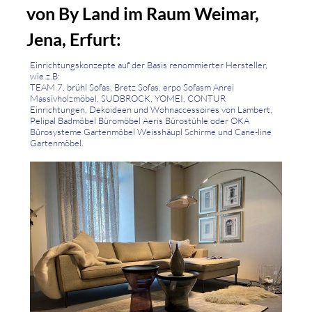
von By Land im Raum Weimar,
Jena, Erfurt:
Einrichtungskonzepte auf der Basis renommierter Hersteller,
wie z.B:
TEAM 7, brühl Sofas, Bretz Sofas, erpo Sofasm Anrei
Massivholzmöbel, SUDBROCK, YOMEI, CONTUR
Einrichtungen, Dekoideen und Wohnaccessoires von Lambert,
Pelipal Badmöbel Büromöbel Aeris Bürostühle oder OKA
Bürosysteme Gartenmöbel Weisshäupl Schirme und Cane-line
Gartenmöbel.