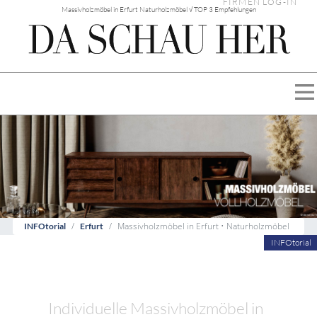
FIRMEN LOG-IN
Massivholzmöbel in Erfurt Naturholzmöbel √ TOP 3 Empfehlungen
Massivholzmöbel in Erfurt • Naturholzmöbel
INFOtorial
Erfurt
INFOtorial
Individuelle Massivholzmöbel in