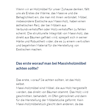
Wenn wir an Holzmöbel für unser Zuhause denken, fällt
uns als Erstes die Wärme, das Massive und die
Behaglichkeit ein, die man mit ihnen verbindet. Möbel,
insbesondere Esstische aus Massivholz, haben einen
ästhetischen Reiz, der bei Möbeln aus
Verbundwerkstoffen oder Holzwerkstoffen zu fehlen
scheint. Die strukturelle Integrität von Massivholz, das
direkt aus Bäumen gefräst wird, spiegelt sich in seiner
Härte und Robustheit wider, die es zu einem wertvollen
und begehrten Material für die Herstellung von
Esstischen machen.
Das erste worauf man bei Massivholzmöbel
achten sollte?
Das erste, worauf Sie achten sollten, ist das Holz
selbst.
Massivholzmöbel sind Möbel, die aus Holz hergestellt
werden, das direkt von Bäumen stammt. Das Holz wird
geschnitten, behandelt, im Ofen getrocknet und dann
für die Herstellung der Möbelstücke geformt. Kein
Massivholzmöbelstück gleicht dem anderen, da das