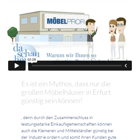
Es ist ein Mythos, dass nur die
großen Möbelhäuser in Erfurt
günstig sein können!
, denn durch den Zusammenschluss in
leistungsstarke Einkaufsgemeinschaften können
auch die Kleineren und Mittelständler günstig bei
der Industrie ordern und somit ihren Kunden gute