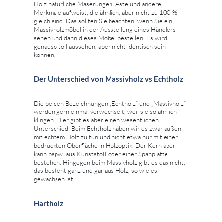
Holz natürliche Maserungen, Äste und andere
Merkmale aufweist, die ähnlich, aber nicht zu 100 %
gleich sind. Das sollten Sie beachten, wenn Sie ein
Massivholzmöbel in der Ausstellung eines Händlers
sehen und dann dieses Möbel bestellen. Es wird
genauso toll aussehen, aber nicht identisch sein
können.
Der Unterschied von Massivholz vs Echtholz
Die beiden Bezeichnungen „Echtholz“ und „Massivholz“
werden gern einmal verwechselt, weil sie so ähnlich
klingen. Hier gibt es aber einen wesentlichen
Unterschied: Beim Echtholz haben wir es zwar außen
mit echtem Holz zu tun und nicht etwa nur mit einer
bedruckten Oberfläche in Holzoptik. Der Kern aber
kann bspw. aus Kunststoff oder einer Spanplatte
bestehen. Hingegen beim Massivholz gibt es das nicht,
das besteht ganz und gar aus Holz, so wie es
gewachsen ist.
Hartholz