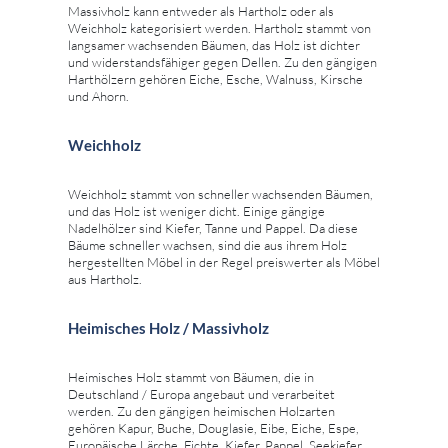
Massivholz kann entweder als Hartholz oder als
Weichholz kategorisiert werden. Hartholz stammt von
langsamer wachsenden Bäumen, das Holz ist dichter
und widerstandsfähiger gegen Dellen. Zu den gängigen
Harthölzern gehören Eiche, Esche, Walnuss, Kirsche
und Ahorn.
Weichholz
Weichholz stammt von schneller wachsenden Bäumen,
und das Holz ist weniger dicht. Einige gängige
Nadelhölzer sind Kiefer, Tanne und Pappel. Da diese
Bäume schneller wachsen, sind die aus ihrem Holz
hergestellten Möbel in der Regel preiswerter als Möbel
aus Hartholz.
Heimisches Holz / Massivholz
Heimisches Holz stammt von Bäumen, die in
Deutschland / Europa angebaut und verarbeitet
werden. Zu den gängigen heimischen Holzarten
gehören Kapur, Buche, Douglasie, Eibe, Eiche, Espe,
Europäische Lärche, Fichte, Kiefer, Pappel, Seekiefer