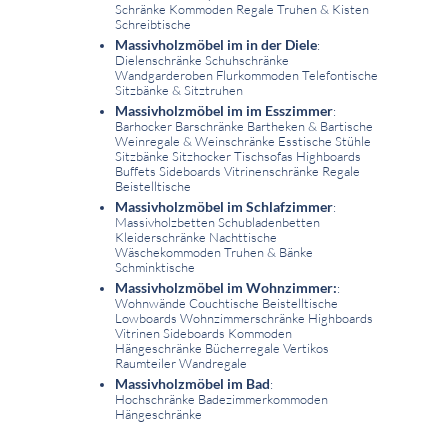
Schränke Kommoden Regale Truhen & Kisten
Schreibtische
Massivholzmöbel im in der Diele
:
Dielenschränke Schuhschränke
Wandgarderoben Flurkommoden Telefontische
Sitzbänke & Sitztruhen
Massivholzmöbel im im Esszimmer
:
Barhocker Barschränke Bartheken & Bartische
Weinregale & Weinschränke Esstische Stühle
Sitzbänke Sitzhocker Tischsofas Highboards
Buffets Sideboards Vitrinenschränke Regale
Beistelltische
Massivholzmöbel im Schlafzimmer
:
Massivholzbetten Schubladenbetten
Kleiderschränke Nachttische
Wäschekommoden Truhen & Bänke
Schminktische
Massivholzmöbel im Wohnzimmer:
:
Wohnwände Couchtische Beistelltische
Lowboards Wohnzimmerschränke Highboards
Vitrinen Sideboards Kommoden
Hängeschränke Bücherregale Vertikos
Raumteiler Wandregale
Massivholzmöbel im Bad
:
Hochschränke Badezimmerkommoden
Hängeschränke