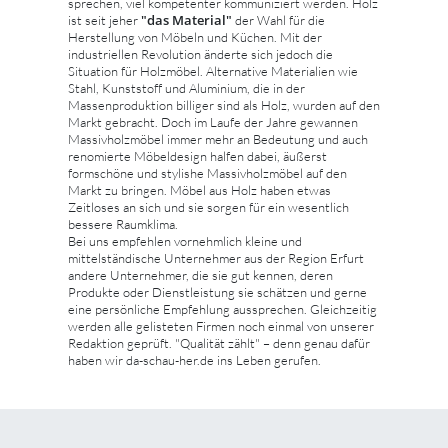
sprechen, viel kompetenter kommuniziert werden. Holz
"das Material"
ist seit jeher
der Wahl für die
Herstellung von Möbeln und Küchen. Mit der
industriellen Revolution änderte sich jedoch die
Situation für Holzmöbel. Alternative Materialien wie
Stahl, Kunststoff und Aluminium, die in der
Massenproduktion billiger sind als Holz, wurden auf den
Markt gebracht. Doch im Laufe der Jahre gewannen
Massivholzmöbel immer mehr an Bedeutung und auch
renomierte Möbeldesign halfen dabei, äußerst
formschöne und stylishe Massivholzmöbel auf den
Markt zu bringen. Möbel aus Holz haben etwas
Zeitloses an sich und sie sorgen für ein wesentlich
bessere Raumklima.
Bei uns empfehlen vornehmlich kleine und
mittelständische Unternehmer aus der Region Erfurt
andere Unternehmer, die sie gut kennen, deren
Produkte oder Dienstleistung sie schätzen und gerne
eine persönliche Empfehlung aussprechen. Gleichzeitig
werden alle gelisteten Firmen noch einmal von unserer
Redaktion geprüft. "Qualität zählt" – denn genau dafür
haben wir da-schau-her.de ins Leben gerufen.