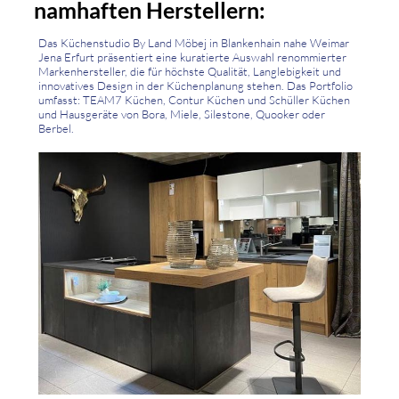
namhaften Herstellern:
Das Küchenstudio By Land Möbej in Blankenhain nahe Weimar
Jena Erfurt präsentiert eine kuratierte Auswahl renommierter
Markenhersteller, die für höchste Qualität, Langlebigkeit und
innovatives Design in der Küchenplanung stehen. Das Portfolio
umfasst: TEAM7 Küchen, Contur Küchen und Schüller Küchen
und Hausgeräte von Bora, Miele, Silestone, Quooker oder
Berbel.