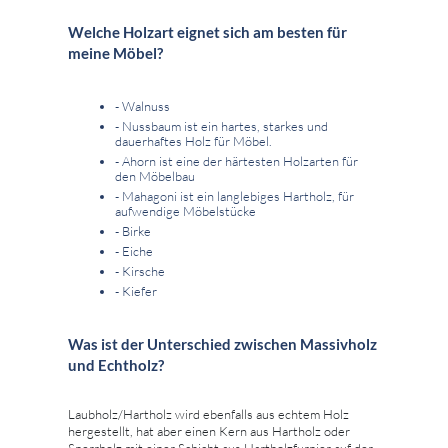
Welche Holzart eignet sich am besten für
meine Möbel?
- Walnuss
- Nussbaum ist ein hartes, starkes und
dauerhaftes Holz für Möbel.
- Ahorn ist eine der härtesten Holzarten für
den Möbelbau
- Mahagoni ist ein langlebiges Hartholz, für
aufwendige Möbelstücke
- Birke
- Eiche
- Kirsche
- Kiefer
Was ist der Unterschied zwischen Massivholz
und Echtholz?
Laubholz/Hartholz wird ebenfalls aus echtem Holz
hergestellt, hat aber einen Kern aus Hartholz oder
Sperrholz mit einer Schicht aus Hartholzfurnier auf der