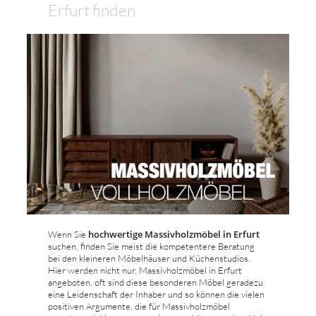
Erfurt finden
hochwertige Massivholzmöbel in Erfurt
Wenn Sie
suchen, finden Sie meist die kompetentere Beratung
bei den kleineren Möbelhäuser und Küchenstudios.
Hier werden nicht nur, Massivholzmöbel in Erfurt
angeboten, oft sind diese besonderen Möbel geradezu
eine Leidenschaft der Inhaber und so können die vielen
positiven Argumente, die für Massivholzmöbel