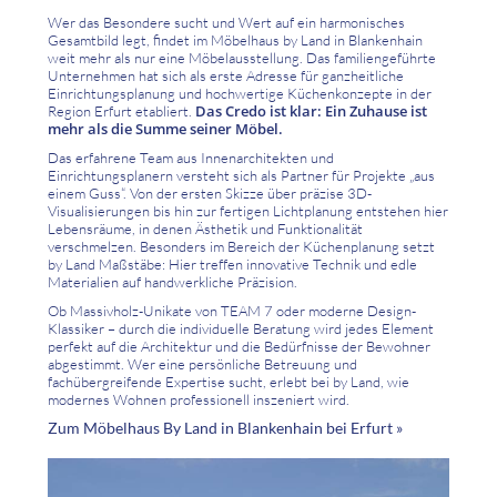
Wer das Besondere sucht und Wert auf ein harmonisches
Gesamtbild legt, findet im Möbelhaus by Land in Blankenhain
weit mehr als nur eine Möbelausstellung. Das familiengeführte
Unternehmen hat sich als erste Adresse für ganzheitliche
Einrichtungsplanung und hochwertige Küchenkonzepte in der
Das Credo ist klar: Ein Zuhause ist
Region Erfurt etabliert.
mehr als die Summe seiner Möbel.
Das erfahrene Team aus Innenarchitekten und
Einrichtungsplanern versteht sich als Partner für Projekte „aus
einem Guss“. Von der ersten Skizze über präzise 3D-
Visualisierungen bis hin zur fertigen Lichtplanung entstehen hier
Lebensräume, in denen Ästhetik und Funktionalität
verschmelzen. Besonders im Bereich der Küchenplanung setzt
by Land Maßstäbe: Hier treffen innovative Technik und edle
Materialien auf handwerkliche Präzision.
Ob Massivholz-Unikate von TEAM 7 oder moderne Design-
Klassiker – durch die individuelle Beratung wird jedes Element
perfekt auf die Architektur und die Bedürfnisse der Bewohner
abgestimmt. Wer eine persönliche Betreuung und
fachübergreifende Expertise sucht, erlebt bei by Land, wie
modernes Wohnen professionell inszeniert wird.
Zum Möbelhaus By Land in Blankenhain bei Erfurt »