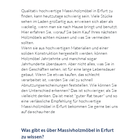
Qualitativ hochwertige Massivholzmöbel in Erfurt zu
finden, kann heutzutage schwierig sein. Viele Stücke
sehen im Laden großartig aus, erweisen sich aber als
wackelig, wenn man sie nach Hause bringt und benutzt.
Hier erfahren Sie, worauf Sie beim Kauf Ihres nächsten
Holzmöbels achten müssen und was Sie vermeiden
sollten.
Wenn sie aus hochwertigen Materialien und einer
soliden Konstruktion hergestellt werden, können
Holzmöbel Jahrzehnte und manchmal sogar
Jahrhunderte überdauern. Aber nicht alles, was Sie in
den Geschäften sehen, ist für eine lange Lebensdauer
gebaut. Wenn Sie etwas kaufen, das schlecht
verarbeitet ist, werden Sie viel zu schnell
Abnutzungserscheinungen feststellen. Wie können Sie
den Unterschied erkennen? Das ist schwieriger, als Sie
vielleicht denken. Da ist meist "guter Rat teuer" und so
eine verlässliche Empfehlung für hochwertige
Massivholzmöbel in Erfurt bekommen Sie gerne bei uns
auf da-schau-her.de
Was gibt es über Massivholzmöbel in Erfurt
zu wissen?