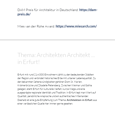
DAM Preis für Architektur in Deutschland:
https://dam-
preis.de/
Mies van der Rohe Award:
https://www.miesarch.com/
Thema: Architekten Architekt ...
in Erfurt!
Erfurt mit rund 214.000 Einwohnern zählt zu den bedeutenden Städten
der Region und verbindet historisches Erbe mit urbaner Lebensqualität. Zu
den bekannten Sehenswürdigkeiten gehören Dom St. Marien,
Krämerbrücke und Zitadelle Petersberg. Zwischen Weimar und Gotha
gelegen, steht Erfurt für kulturelle Vielfalt, kurze Wege und eine
ausgeprägte regionale Identität und Tradition. In Erfurt legt man Wert auf
Qualität, persönliche Ansprache und ein authentisches Miteinander.
Architekten in Erfurt
Deshalb ist eine gute Empfehlung zum Thema:
aus
einer verlässlichen Quelle hier immer gerne gesehen.