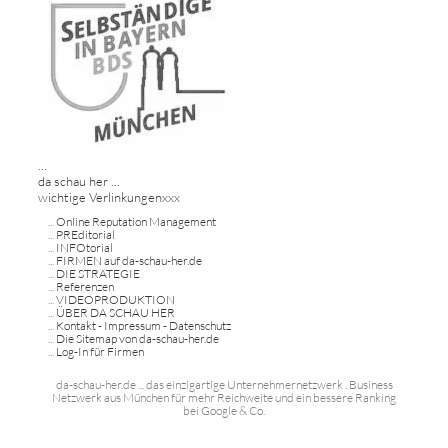
...
da schau her ...
wichtige Verlinkungenxxx
...
Online Reputation Management
...
PREditorial
...
INFOtorial
...
FIRMEN auf da-schau-her.de
...
DIE STRATEGIE
...
Referenzen
...
VIDEOPRODUKTION
...
ÜBER DA SCHAU HER
...
Kontakt - Impressum - Datenschutz
...
Die Sitemap von da-schau-her.de
...
Log-In für Firmen
da-schau-her.de ... das einzigartige Unternehmernetzwerk . Business
Netzwerk aus München für mehr Reichweite und ein bessere Ranking
bei Google & Co.