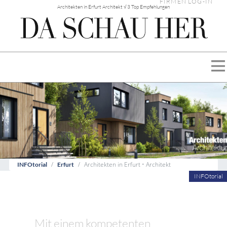
FIRMEN LOG-IN
Architekten in Erfurt Architekt √ 3 Top Empfehlungen
Architekten in Erfurt • Architekt
INFOtorial
Erfurt
INFOtorial
Mit einem kompetenten