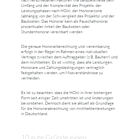
nach verschiedenen Faktoren wie beispielsweise dem
Umfang und der Komplexität des Projekts, der
Leistungsphasen nach HOAI, der Honorarzone
(abhängig von der Schwierigkeit des Projekts) und der
Baukosten. Das Honorar kann als Pauschalhonorar,
prozentualer Anteil der Baukosten oder
Stundenhonorar vereinbart werden.
Die genaue Honorarberechnung und -vereinbarung
erfolgt in der Regel im Rahmen eines individuellen
Vertrags zwischen dem Auftraggeber (z.B. Bauherr) und
dem Architekten. Es ist wichtig, dass alle Leistungen,
Honorare und Zahlungsbedingungen vertraglich
festgehalten werden, um Missverständnisse zu
vermeiden.
Es ist zu beachten, dass die HOAI in ihrer bisherigen
Form seit einiger Zeit umstritten ist und Änderungen
bevorstehen. Dennoch dient sie aktuell als Grundlage
für die Honorarabrechnung von Architektenleistungen
in Deutschland.
10 gute Gründe einen