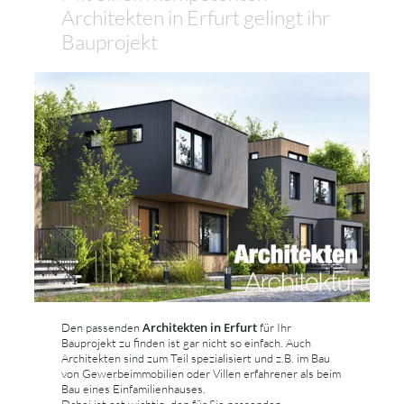
Architekten in Erfurt gelingt ihr
Bauprojekt
Architekten in Erfurt
Den passenden
für Ihr
Bauprojekt zu finden ist gar nicht so einfach. Auch
Architekten sind zum Teil spezialisiert und z.B. im Bau
von Gewerbeimmobilien oder Villen erfahrener als beim
Bau eines Einfamilienhauses.