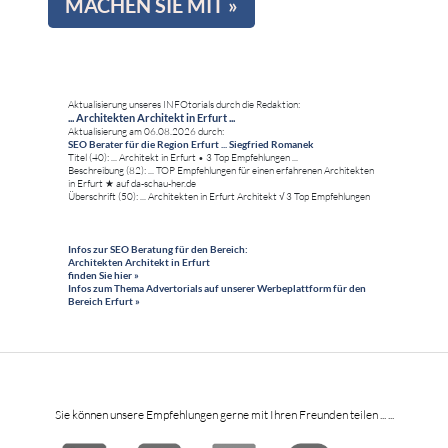
MACHEN SIE MIT »
Aktualisierung unseres INFOtorials durch die Redaktion:
... Architekten Architekt in Erfurt ...
Aktualisierung am 06.08.2026 durch:
SEO Berater für die Region Erfurt ... Siegfried Romanek
Titel (40): ... Architekt in Erfurt • 3 Top Empfehlungen ...
Beschreibung (82): ... TOP Empfehlungen für einen erfahrenen Architekten
in Erfurt ★ auf da-schau-her.de
Überschrift (50): ... Architekten in Erfurt Architekt √ 3 Top Empfehlungen
Infos zur SEO Beratung für den Bereich:
Architekten Architekt in Erfurt
finden Sie hier »
Infos zum Thema Advertorials auf unserer Werbeplattform für den
Bereich Erfurt »
Sie können unsere Empfehlungen gerne mit Ihren Freunden teilen ... ...