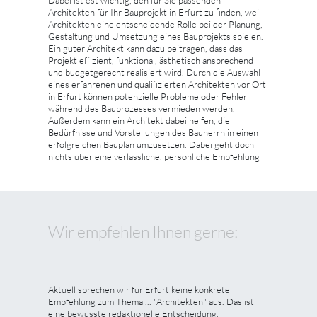
Dabei ist est wichtig, den für Sie passenden
Architekten für Ihr Bauprojekt in Erfurt zu finden, weil
Architekten eine entscheidende Rolle bei der Planung,
Gestaltung und Umsetzung eines Bauprojekts spielen.
Ein guter Architekt kann dazu beitragen, dass das
Projekt effizient, funktional, ästhetisch ansprechend
und budgetgerecht realisiert wird. Durch die Auswahl
eines erfahrenen und qualifizierten Architekten vor Ort
in Erfurt können potenzielle Probleme oder Fehler
während des Bauprozesses vermieden werden.
Außerdem kann ein Architekt dabei helfen, die
Bedürfnisse und Vorstellungen des Bauherrn in einen
erfolgreichen Bauplan umzusetzen. Dabei geht doch
nichts über eine verlässliche, persönliche Empfehlung
Wir empfehlen Ihnen gerne:
Aktuell sprechen wir für Erfurt keine konkrete
Empfehlung zum Thema ... "Architekten" aus. Das ist
eine bewusste redaktionelle Entscheidung.