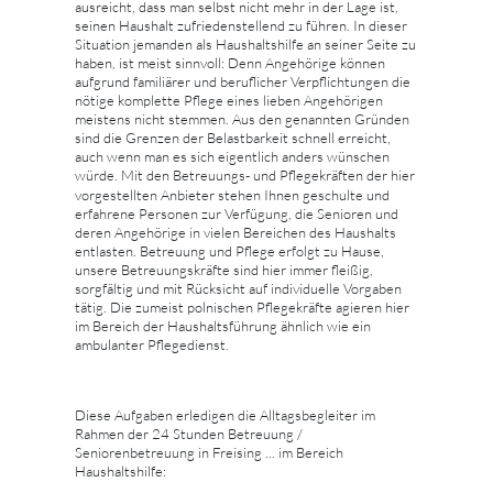
ausreicht, dass man selbst nicht mehr in der Lage ist,
seinen Haushalt zufriedenstellend zu führen. In dieser
Situation jemanden als Haushaltshilfe an seiner Seite zu
haben, ist meist sinnvoll: Denn Angehörige können
aufgrund familiärer und beruflicher Verpflichtungen die
nötige komplette Pflege eines lieben Angehörigen
meistens nicht stemmen. Aus den genannten Gründen
sind die Grenzen der Belastbarkeit schnell erreicht,
auch wenn man es sich eigentlich anders wünschen
würde. Mit den Betreuungs- und Pflegekräften der hier
vorgestellten Anbieter
stehen Ihnen geschulte und
erfahrene Personen zur Verfügung, die Senioren und
deren Angehörige in vielen Bereichen des Haushalts
entlasten. Betreuung und Pflege erfolgt zu Hause,
unsere Betreuungskräfte sind hier immer fleißig,
sorgfältig und mit Rücksicht auf individuelle Vorgaben
tätig. Die zumeist polnischen Pflegekräfte agieren hier
im Bereich der Haushaltsführung ähnlich wie ein
ambulanter Pflegedienst.
Diese Aufgaben erledigen die Alltagsbegleiter im
Rahmen der 24 Stunden Betreuung /
Seniorenbetreuung in Freising ... im Bereich
Haushaltshilfe: