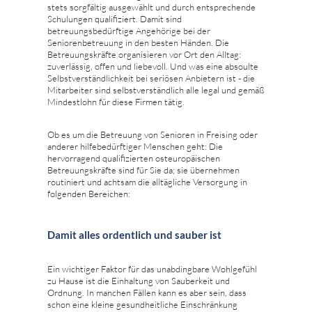
stets sorgfältig ausgewählt und durch entsprechende
Schulungen qualifiziert. Damit sind
betreuungsbedürftige Angehörige bei der
Seniorenbetreuung in den besten Händen. Die
Betreuungskräfte organisieren vor Ort den Alltag:
zuverlässig, offen und liebevoll. Und was eine absoulte
Selbstverständlichkeit bei seriösen Anbietern ist - die
Mitarbeiter sind selbstverständlich alle legal und gemäß
Mindestlohn für diese Firmen tätig.
Ob es um die Betreuung von Senioren in Freising oder
anderer hilfebedürftiger Menschen geht: Die
hervorragend qualifizierten osteuropäischen
Betreuungskräfte sind für Sie da; sie übernehmen
routiniert und achtsam die alltägliche Versorgung in
folgenden Bereichen:
Damit alles ordentlich und sauber ist
Ein wichtiger Faktor für das unabdingbare Wohlgefühl
zu Hause ist die Einhaltung von Sauberkeit und
Ordnung. In manchen Fällen kann es aber sein, dass
schon eine kleine gesundheitliche Einschränkung