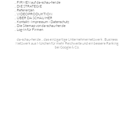
...
FIRMEN auf da-schau-her.de
...
DIE STRATEGIE
...
Referenzen
...
VIDEOPRODUKTION
...
ÜBER DA SCHAU HER
...
Kontakt - Impressum - Datenschutz
...
Die Sitemap von da-schau-her.de
...
Log-In für Firmen
da-schau-her.de ... das einzigartige Unternehmernetzwerk . Business
Netzwerk aus München für mehr Reichweite und ein bessere Ranking
bei Google & Co.