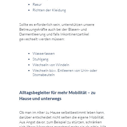
Rasur
Richten der Kleidung
Sollte es erforderlich sein, unterstützen unsere
Betreuungskräfte auch bei der Blasen- und
Darmentleerung und falls Inkontinenzartikel
gewechselt werden müssen:
Wasserlassen
Stuhlgang
Wechseln von Windeln
Wechseln bzw. Entleeren von Urin- oder
Stomabeuteln
Alltagsbegleiter für mehr Mobilität – zu
Hause und unterwegs
Ob man im Alter zu Hause selbstbestimmt leben kann,
darüber entscheidet nicht selten die eigene Mobilität.
Aus Angst davor, zum Beispiel zu stürzen, schränken
sich ältere Menschen manchmal mehr ein als nötig. Mit