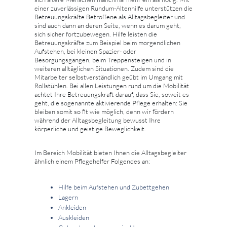
einer zuverlässigen Rundum-Altenhilfe unterstützen die
Betreuungskräfte Betroffene als Alltagsbegleiter und
sind auch dann an deren Seite, wenn es darum geht,
sich sicher fortzubewegen. Hilfe leisten die
Betreuungskräfte zum Beispiel beim morgendlichen
Aufstehen, bei kleinen Spazier- oder
Besorgungsgängen, beim Treppensteigen und in
weiteren alltäglichen Situationen. Zudem sind die
Mitarbeiter selbstverständlich geübt im Umgang mit
Rollstühlen. Bei allen Leistungen rund um die Mobilität
achtet Ihre Betreuungskraft darauf, dass Sie, soweit es
geht, die sogenannte aktivierende Pflege erhalten: Sie
bleiben somit so fit wie möglich, denn wir fördern
während der Alltagsbegleitung bewusst Ihre
körperliche und geistige Beweglichkeit.
Im Bereich Mobilität bieten Ihnen die Alltagsbegleiter
ähnlich einem Pflegehelfer Folgendes an:
Hilfe beim Aufstehen und Zubettgehen
Lagern
Ankleiden
Auskleiden