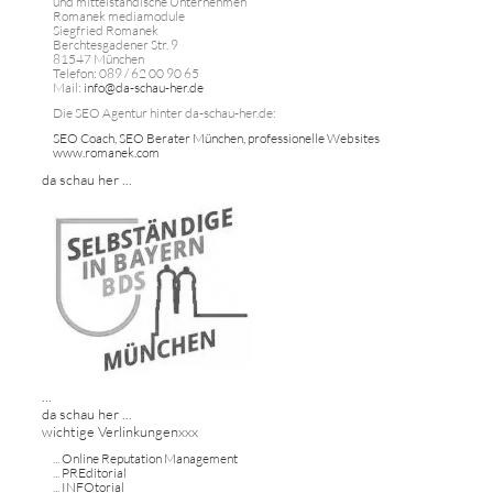
und mittelständische Unternehmen
Romanek mediamodule
Siegfried Romanek
Berchtesgadener Str. 9
81547 München
Telefon: 089 / 62 00 90 65
Mail:
info@da-schau-her.de
Die SEO Agentur hinter da-schau-her.de:
SEO Coach, SEO Berater München, professionelle Websites
www.romanek.com
da schau her ...
...
da schau her ...
wichtige Verlinkungenxxx
...
Online Reputation Management
...
PREditorial
...
INFOtorial