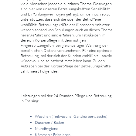
viele Menschen jedoch ein intimes Thema. Deswegen
sind hier von unseren Betreuungskräften Sensibilität
und Einfühlungsvermögen gefragt, um dennoch so zu
unterstützen, dass sich die oder der Betroffene
wohlfühlt. Betreuungskräfte der führenden Anbieter
werden anhand von Schulungen auch an dieses Thema
herangeführt und sind erfahren, um Tätigkeiten im
Bereich Körperpflege mit dem nötigen
Fingerspitzengefühl bei gleichzeitiger Wahrung der
persönlichen Distanz vorzunehmen. Für eine optimale
Betreuung, bei der sich der Kunden wohlfühlt – sowie
würdevoll und selbstbestimmt leben kann. Zu den
Aufgaben bei der Körperpflege der Betreuungskräfte
zählt meist Folgendes:
Leistungen bei der 24 Stunden Pflege und Betreuung
in Freising:
Waschen (Teilwäsche, Ganzkörperwäsche)
Duschen / Baden
Mundhygiene
Kämmen / Friesieren