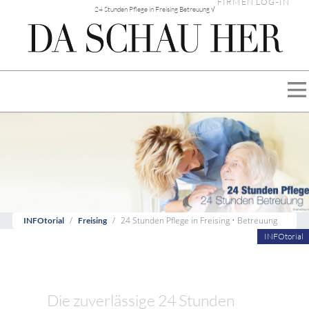
FIRMEN LOG-IN
24 Stunden Pflege in Freising Betreuung √
24 Stunden Pflege in Freising • Betreuung
INFOtorial
Freising
INFOtorial
Die zuverlässige 24 Stunden