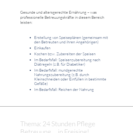
Gesunde und altersgerechte Ernährung – was
professionelle Betreuungskräfte in diesem Bereich
leisten:
Erstellung von Speiseplänen (gemeinsam mit
den Betreuten und ihren Angehörigen)
Einkaufen
Kochen bzw. Zubereiten der Speisen
Im Bedarfsfall: Speisenzubereitung nach
Diätregeln (z.B. für Diabetiker)
Im Bedarfsfall: mundgerechte
Nahrungszubereitung (z.B. durch
Kleinschneiden oder Einfüllen in bestimmte
Gefäße)
Im Bedarfsfall: Reichen der Nahrung
Thema: 24 Stunden Pflege
Betreuung ... in Freising!