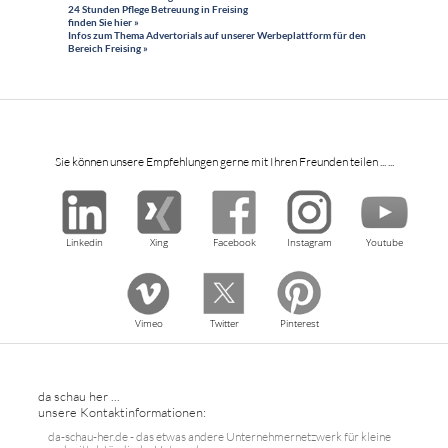
24 Stunden Pflege Betreuung in Freising
finden Sie hier »
Infos zum Thema Advertorials auf unserer Werbeplattform für den
Bereich Freising »
Sie können unsere Empfehlungen gerne mit Ihren Freunden teilen ... ...
Linkedin
Xing
Facebook
Instagram
Youtube
Vimeo
Twitter
Pinterest
da schau her ...
unsere Kontaktinformationen:
da-schau-her.de - das etwas andere Unternehmernetzwerk für kleine