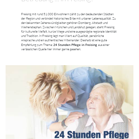
Freising mit rund 51.000 Einwohnern zählt zu den bedeutenden Städten
der Region und verbindet historisches Erbe mit urbaner Lebensqualität. Zu
den bekannten Sehenswürdigkeiten gehören Domberg, Altstadt und
Weihenstephan. Zwischen München und Landshut gelegen, steht Freising
für kulturelle Vielfalt, kurze Wege und eine ausgeprägte regionale Identität
und Tradition. In Freising legt man Wert auf Qualität, persönliche
Ansprache und ein authentisches Miteinander. Deshalb ist eine gute
24 Stunden Pflege in Freising
Empfehlung zum Thema:
aus einer
verlässlichen Quelle hier immer gerne gesehen.