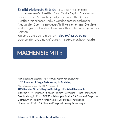
Es gibt viele gute Gründe
für Sie, sich auf unsrere
bundesweiten Online-Plattform für die Region Freising zu
präsentieren. Der wichtigst ist, wir werden Ihre Online-
Sichtbarkeit erhöhen und Sie werden automatisch mehr
Neukunden über Ihren Webauftritt kennenlernen! Die vielen
anderen guten Gründe erklären wir Ihnen dann auch gerne per
Telefon.
Rufen Sie uns doch einfach an:
Tel: 089 / 62 00 90 65
info@da-schau-her.de
oder senden uns eine Anfrage an:
MACHEN SIE MIT »
Aktualisierung unseres INFOtorials durch die Redaktion:
... 24 Stunden Pflege Betreuung in Freising ...
Aktualisierung am 09.08.2026 durch:
SEO Berater für die Region Freising ... Siegfried Romanek
Titel (55): ... 24 Stunden Pflege in Freising Betreuung - Tipps Empfehlung ...
Beschreibung (112): ... TOP Empfehlungen für eine 24 Stunden Pflege oder
Betreuung in Freising ✶ finden Sie bei uns auf da-schau-her.de
Überschrift (39): ... 24 Stunden Pflege in Freising Betreuung √
Infos zur SEO Beratung für den Bereich: