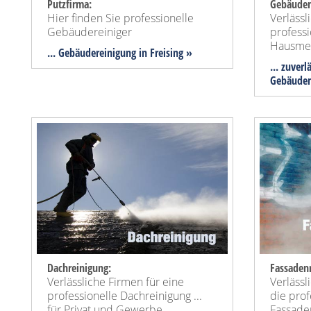
Putzfirma:
Gebäude
Hier finden Sie professionelle
Verlässl
Gebäudereiniger
professi
Hausmei
... Gebäudereinigung in Freising »
... zuver
Gebäudem
Dachreinigung:
Fassadenr
Verlässliche Firmen für eine
Verlässl
professionelle Dachreinigung ...
die prof
für Privat und Gewerbe
Fassaden