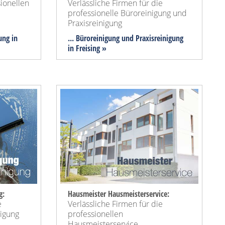
sionellen
Verlässliche Firmen für die
professionelle Büroreinigung und
Praxisreinigung
ung in
... Büroreinigung und Praxisreinigung
in Freising »
g:
Hausmeister Hausmeisterservice:
e
Verlässliche Firmen für die
nigung
professionellen
Hausmeisterservice