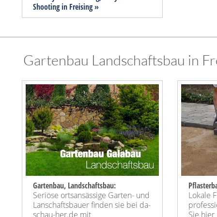
Shooting in Freising »
Gartenbau Landschaftsbau in Fre
Gartenbau, Landschaftsbau:
Pflasterba
Seriöse ortsansässige Garten- und
Lokale F
Lanschaftsbauer finden sie bei da-
professi
schau-her.de mit
Sie hier