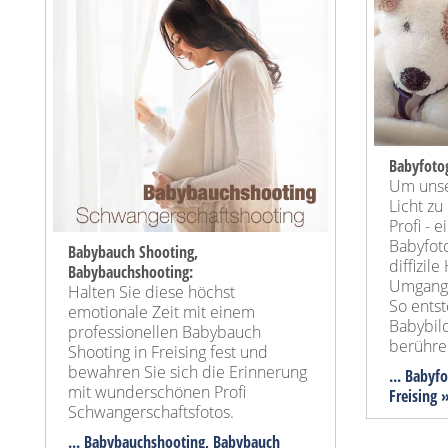
Babyfotog
Um unser
Licht zu
Profi - 
Babyfoto
Babybauch Shooting,
diffizi
Babybauchshooting:
Umgang 
Halten Sie diese höchst
So ents
emotionale Zeit mit einem
Babybild
professionellen Babybauch
berühre
Shooting in Freising fest und
bewahren Sie sich die Erinnerung
... Babyf
mit wunderschönen Profi
Freising 
Schwangerschaftsfotos.
... Babybauchshooting, Babybauch