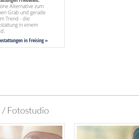
attungen Friedwald:
höne Alternative zum
chen Grab und gerade
im Trend - die
tattung in einem
ld.
estattungen in Freising »
n / Fotostudio