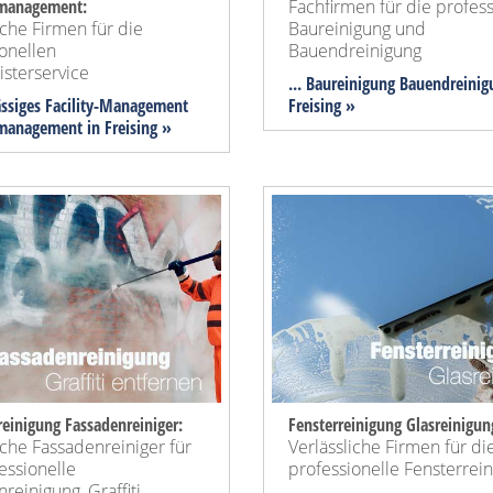
management:
Fachfirmen für die profes
iche Firmen für die
Baureinigung und
onellen
Bauendreinigung
sterservice
... Baureinigung Bauendreinig
lässiges Facility-Management
Freising »
anagement in Freising »
einigung Fassadenreiniger:
Fensterreinigung Glasreinigun
iche Fassadenreiniger für
Verlässliche Firmen für di
essionelle
professionelle Fensterrei
reinigung, Graffiti