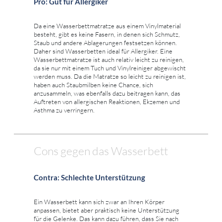
Pro: Gut für Allergiker
Da eine Wasserbettmatratze aus einem Vinylmaterial
besteht, gibt es keine Fasern, in denen sich Schmutz,
Staub und andere Ablagerungen festsetzen können.
Daher sind Wasserbetten ideal für Allergiker. Eine
Wasserbettmatratze ist auch relativ leicht zu reinigen,
da sie nur mit einem Tuch und Vinylreiniger abgewischt
werden muss. Da die Matratze so leicht zu reinigen ist,
haben auch Staubmilben keine Chance, sich
anzusammeln, was ebenfalls dazu beitragen kann, das
Auftreten von allergischen Reaktionen, Ekzemen und
Asthma zu verringern.
Cons gegen das Wasserbett
Contra: Schlechte Unterstützung
Ein Wasserbett kann sich zwar an Ihren Körper
anpassen, bietet aber praktisch keine Unterstützung
für die Gelenke. Das kann dazu führen, dass Sie nach