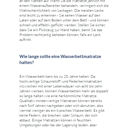
an den Nähten auf. Wenn Sie die Matratze jährlich mit
einem Wasseraufbereiter behandeln, verringert sich die
Wahrscheinlichkeit von Leckagen. Die meisten Lecks
sind leicht zu erkennen - Sie sehen Wasser auf den
Laken oder auf dem Boden unter dem Bett - und können
schnell und effektiv geflickt werden. Stellen Sie sicher,
dass Sie ein Flickzeug zur Hand haben, damit Sie das
Problem rechtzeitig beheben können, falls ein Leck
auftritt.
Wie lange sollte eine Wasserbettmatratze
halten?
Ein Wasserbett kann bis zu 20 Jahre halten. Da
hochwertige Schaumstoff- und Federkernmatratzen
inzwischen mit einer Lebensdauer von acht bis zehn
Jahren werben, können Wasserbetten mehr als doppelt
so lange halten wie eine herkömmliche Matratze.
Qualitativ minderwertige Matratzen können bereits
nach fünf Jahren nachgeben oder sich abnutzen, also
viermal weniger als ein typisches Wasserbett. Es gibt
keine Federn, die brechen, oder Schaum, der sich
abbaut. Einige Matratzen können in feuchten
Umgebungen oder bei der Lagerung leiden, aber