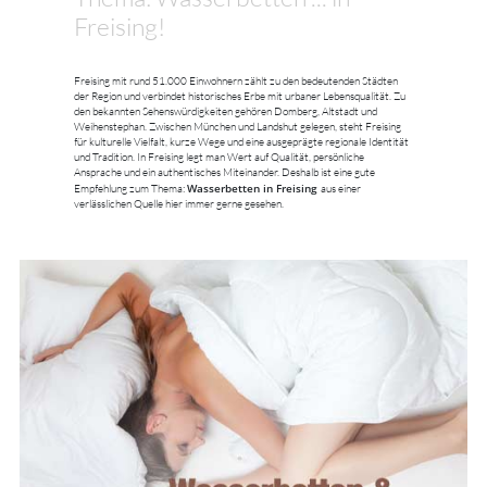
Freising!
Freising mit rund 51.000 Einwohnern zählt zu den bedeutenden Städten
der Region und verbindet historisches Erbe mit urbaner Lebensqualität. Zu
den bekannten Sehenswürdigkeiten gehören Domberg, Altstadt und
Weihenstephan. Zwischen München und Landshut gelegen, steht Freising
für kulturelle Vielfalt, kurze Wege und eine ausgeprägte regionale Identität
und Tradition. In Freising legt man Wert auf Qualität, persönliche
Ansprache und ein authentisches Miteinander. Deshalb ist eine gute
Wasserbetten in Freising
Empfehlung zum Thema:
aus einer
verlässlichen Quelle hier immer gerne gesehen.