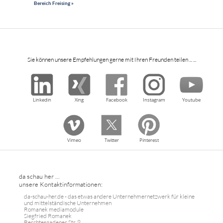
Bereich Freising »
Sie können unsere Empfehlungen gerne mit Ihren Freunden teilen ... ...
Linkedin
Xing
Facebook
Instagram
Youtube
Vimeo
Twitter
Pinterest
da schau her ...
unsere Kontaktinformationen:
da-schau-her.de - das etwas andere Unternehmernetzwerk für kleine
und mittelständische Unternehmen
Romanek mediamodule
Siegfried Romanek
Berchtesgadener Str. 9