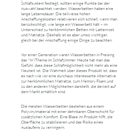
Schlafsystem festlegt, sollten einige Punkte bei der
Auswahl beachtet werden. Wasserbetten haben eine
lange Lebensdauer. Die teilweise hohen
Anschaffungskosten relativieren sich schnell, wenn man
berücksichtigt, wie lange ein Wasserbett hält – im
Unterschied zu herkömmlichen Betten mit Lattenrost
und Matratze. Deshalb ist es aber umso wichtiger,
gleich bei der Anschaffung einige Dinge zu beachten.
Vor einer Generation waren Wasserbetten in Freising
das "In"-Thema im Schlafzimmer. Heute hat man das
Gefühl, dass diese Schlafmöglichkeit nicht mehr als eine
Neuheit ist. Die Wahrheit über dieses Produkt ist, dass
es nach wie vor eine durchaus interessante Alternative
zur herkömmlichen Matratze, zum Memory Foam und
zu den anderen Möglichkeiten darstellt, die derzeit auf
dem Markt erhältlich sind.
Die meisten Wasserbetten bestehen aus einem
Polyvinylmaterial mit einer dehnbaren Oberschicht für
zusätzlichen Komfort. Eine Blase im Produkt hilft, die
Oberfläche zu stabilisieren und das Risiko eines
Auslaufens zu verringern.