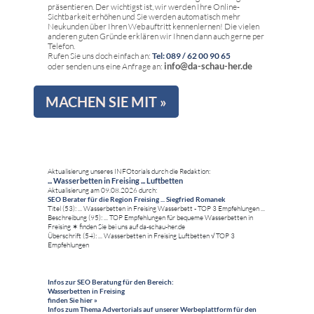
präsentieren. Der wichtigst ist, wir werden Ihre Online-
Sichtbarkeit erhöhen und Sie werden automatisch mehr
Neukunden über Ihren Webauftritt kennenlernen! Die vielen
anderen guten Gründe erklären wir Ihnen dann auch gerne per
Telefon.
Rufen Sie uns doch einfach an:
Tel: 089 / 62 00 90 65
info@da-schau-her.de
oder senden uns eine Anfrage an:
MACHEN SIE MIT »
Aktualisierung unseres INFOtorials durch die Redaktion:
... Wasserbetten in Freising ... Luftbetten
Aktualisierung am 09.08.2026 durch:
SEO Berater für die Region Freising ... Siegfried Romanek
Titel (53): ... Wasserbetten in Freising Wasserbett - TOP 3 Empfehlungen ...
Beschreibung (95): ... TOP Empfehlungen für bequeme Wasserbetten in
Freising ✶ finden Sie bei uns auf da-schau-her.de
Überschrift (54): ... Wasserbetten in Freising Luftbetten √ TOP 3
Empfehlungen
Infos zur SEO Beratung für den Bereich:
Wasserbetten in Freising
finden Sie hier »
Infos zum Thema Advertorials auf unserer Werbeplattform für den