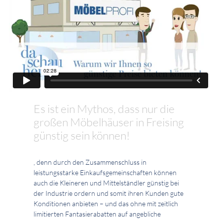
Es ist ein Mythos, dass nur die
großen Möbelhäuser in Freising
günstig sein können!
, denn durch den Zusammenschluss in
leistungsstarke Einkaufsgemeinschaften können
auch die Kleineren und Mittelständler günstig bei
der Industrie ordern und somit ihren Kunden gute
Konditionen anbieten – und das ohne mit zeitlich
limitierten Fantasierabatten auf angebliche