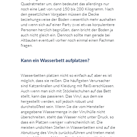
Quadratmeter um, dann bedeutet das allerdings nur
noch eine Last von rund 150 bis 200 Kilogramm. Nach
den gesetzlichen Vorgaben müssen die Decke
beziehungsweise der Boden wesentlich mehr aushalten
und wenn sich auf einer Party zwei etwas korpulentere
Personen herzlich begrüßen, dann bricht der Boden ja
auch nicht gleich ein. Dennoch sollte man gerade bei
Altbauten eventuell vorher noch einmal einen Fachman
fragen.
Kann ein Wasserbett aufplatzen?
Wasserbetten platzen nicht so einfach auf, aber es ist
möglich, dass sie reißen. Die häufigsten Verursacher
sind Katzenkrallen und Kleidung mit Reißverschlüssen.
Auch wenn man sich mit Stöckelschuhen auf das Bett
stellt, kann das passieren. Das Vinyl, aus dem sie
hergestellt werden, soll jedoch robust und
durchstoßfest sein. Wenn Sie die vom Hersteller
angegebene Wassermenge in der Vinylhülle nicht
überschreiten, steht das Wasser nicht unter Druck, so
dass ein Platzen weniger wahrscheinlich ist. Die
meisten undichten Stellen in Wasserbetten sind auf die
Abnutzung des Vinyls zurückzuführen und treten meist