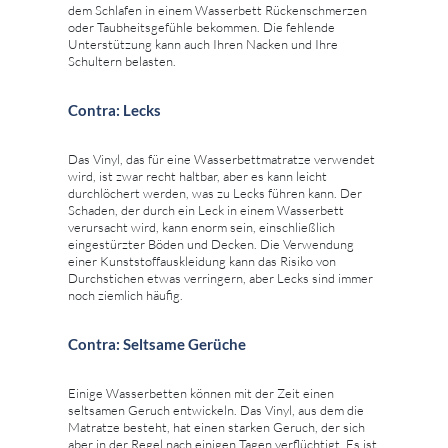
dem Schlafen in einem Wasserbett Rückenschmerzen
oder Taubheitsgefühle bekommen. Die fehlende
Unterstützung kann auch Ihren Nacken und Ihre
Schultern belasten.
Contra: Lecks
Das Vinyl, das für eine Wasserbettmatratze verwendet
wird, ist zwar recht haltbar, aber es kann leicht
durchlöchert werden, was zu Lecks führen kann. Der
Schaden, der durch ein Leck in einem Wasserbett
verursacht wird, kann enorm sein, einschließlich
eingestürzter Böden und Decken. Die Verwendung
einer Kunststoffauskleidung kann das Risiko von
Durchstichen etwas verringern, aber Lecks sind immer
noch ziemlich häufig.
Contra: Seltsame Gerüche
Einige Wasserbetten können mit der Zeit einen
seltsamen Geruch entwickeln. Das Vinyl, aus dem die
Matratze besteht, hat einen starken Geruch, der sich
aber in der Regel nach einigen Tagen verflüchtigt. Es ist