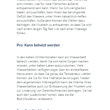
schwimmen, was für viele Menschen äußerst
entspannend sein kann. Wenn Sie Schwierigkeiten
haben, einzuschlafen, kann Ihnen das beruhigende
Gefühl des Wassers unter Ihnen tatsächlich helfen,
einzuschlafen. Außerdem können die Wellen dazu
beitragen, die Muskeln zu entspannen, so dass Sie sich
nach einem langen Tag fast wie nach einer Massage
fühlen.
Pro: Kann beheizt werden
In den kalten Wintermonaten kann ein Wasserbett
beheizt werden, damit Sie sich keine Sorgen machen
müssen, unter kalten Laken auszurutschen. Viele
Wasserbetten verfügen sogar über ein einstellbares
Heizsystem, so dass Sie genau die Temperatur wählen
können, die Sie für Ihre Matratze bevorzugen. Neben
dem angenehmen Wärmegefühl kann die Wärme Ihres
Wasserbettes auch zur Entspannung der Muskeln und
zur Linderung von Gelenkschmerzen beitragen. Sie hat
auch den zusätzlichen Vorteil, dass sie die
Blutzirkulation verbessert.