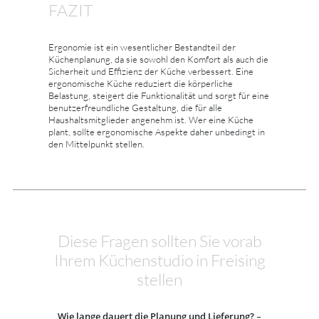
FAZIT
Ergonomie ist ein wesentlicher Bestandteil der
Küchenplanung, da sie sowohl den Komfort als auch die
Sicherheit und Effizienz der Küche verbessert. Eine
ergonomische Küche reduziert die körperliche
Belastung, steigert die Funktionalität und sorgt für eine
benutzerfreundliche Gestaltung, die für alle
Haushaltsmitglieder angenehm ist. Wer eine Küche
plant, sollte ergonomische Aspekte daher unbedingt in
den Mittelpunkt stellen.
Diese Fragen sollten Sie vorab
Ihrem Küchenstudio in Freising
stellen
Wie lange dauert die Planung und Lieferung?
–