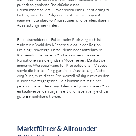
puristisch geplante Basisküche eines
Premiumherstellers. Um dennoch eine Orientierung zu
bieten, basiert die folgende Kostenschätzung auf
gängigen Standardkonfigurationen und vergleichbaren
Ausstattungsmerkmalen.
Ein entscheidender Faktor beim Preisvergleich ist
zudem die Wahl des Küchenstudios in der Region
Freising: Inhabergeführte, kleine oder mittelgroße
Küchenstudios bieten oft überraschend bessere
Konditionen als die großen Möbelriesen. Da dort der
immense Werbeaufwand für Prospekte und TV-Spots
sowie die Kosten für gigantische Ausstellungsflächen
wegfallen, wird dieser Preisvorteil häufig direkt an den
Kunden weitergegeben – oft kombiniert mit einer
persönlicheren Beratung. Gleichzeitig sind diese oft in
einkaufsverbänden organisiert und haben vergleichbar
gute Einkaufskonditionen.
Marktführer & Allrounder