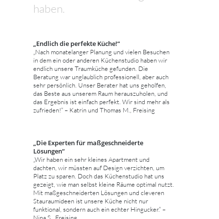
haben.
„Endlich die perfekte Küche!“
„Nach monatelanger Planung und vielen Besuchen
in dem ein oder anderen Küchenstudio haben wir
endlich unsere Traumküche gefunden. Die
Beratung war unglaublich professionell, aber auch
sehr persönlich. Unser Berater hat uns geholfen,
das Beste aus unserem Raum herauszuholen, und
das Ergebnis ist einfach perfekt. Wir sind mehr als
zufrieden!“ – Katrin und Thomas M., Freising
„Die Experten für maßgeschneiderte
Lösungen“
„Wir haben ein sehr kleines Apartment und
dachten, wir müssten auf Design verzichten, um
Platz zu sparen. Doch das Küchenstudio hat uns
gezeigt, wie man selbst kleine Räume optimal nutzt.
Mit maßgeschneiderten Lösungen und cleveren
Stauraumideen ist unsere Küche nicht nur
funktional, sondern auch ein echter Hingucker.“ –
Nina S., Freising