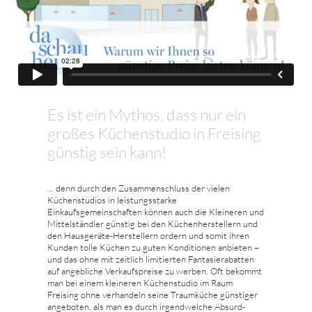
Es ist ein Mythos, dass nur ein
großes Küchenstudio in Freising
günstig sein kann!
... denn durch den Zusammenschluss der vielen
Küchenstudios in leistungsstarke
Einkaufsgemeinschaften können auch die Kleineren und
Mittelständler günstig bei den Küchenherstellern und
den Hausgeräte-Herstellern ordern und somit ihren
Kunden tolle Küchen zu guten Konditionen anbieten –
und das ohne mit zeitlich limitierten Fantasierabatten
auf angebliche Verkaufspreise zu werben. Oft bekommt
man bei einem kleineren Küchenstudio im Raum
Freising ohne verhandeln seine Traumküche günstiger
angeboten, als man es durch irgendwelche Absurd-