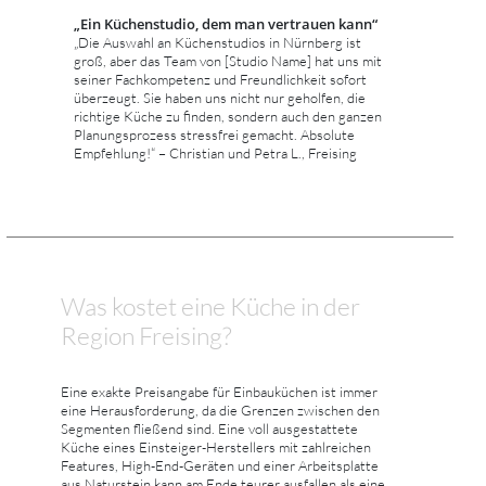
„Ein Küchenstudio, dem man vertrauen kann“
„Die Auswahl an Küchenstudios in Nürnberg ist
groß, aber das Team von [Studio Name] hat uns mit
seiner Fachkompetenz und Freundlichkeit sofort
überzeugt. Sie haben uns nicht nur geholfen, die
richtige Küche zu finden, sondern auch den ganzen
Planungsprozess stressfrei gemacht. Absolute
Empfehlung!“ – Christian und Petra L., Freising
Was kostet eine Küche in der
Region Freising?
Eine exakte Preisangabe für Einbauküchen ist immer
eine Herausforderung, da die Grenzen zwischen den
Segmenten fließend sind. Eine voll ausgestattete
Küche eines Einsteiger-Herstellers mit zahlreichen
Features, High-End-Geräten und einer Arbeitsplatte
aus Naturstein kann am Ende teurer ausfallen als eine