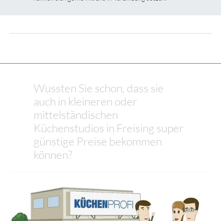
Wussten Sie schon, dass sie
auch in kleineren oder
mittelständischen
Küchenstudios in Freising super
günstige Preise bekommen
können?