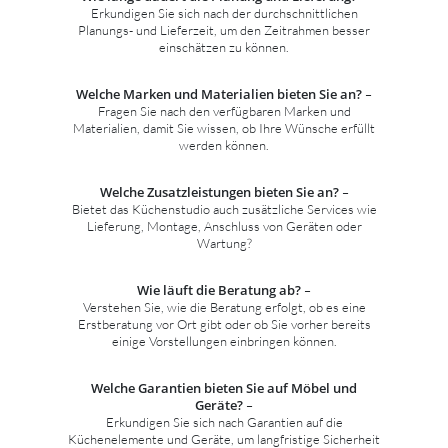
Erkundigen Sie sich nach der durchschnittlichen
Planungs- und Lieferzeit, um den Zeitrahmen besser
einschätzen zu können.
Welche Marken und Materialien bieten Sie an?
–
Fragen Sie nach den verfügbaren Marken und
Materialien, damit Sie wissen, ob Ihre Wünsche erfüllt
werden können.
Welche Zusatzleistungen bieten Sie an?
–
Bietet das Küchenstudio auch zusätzliche Services wie
Lieferung, Montage, Anschluss von Geräten oder
Wartung?
Wie läuft die Beratung ab?
–
Verstehen Sie, wie die Beratung erfolgt, ob es eine
Erstberatung vor Ort gibt oder ob Sie vorher bereits
einige Vorstellungen einbringen können.
Welche Garantien bieten Sie auf Möbel und
Geräte?
–
Erkundigen Sie sich nach Garantien auf die
Küchenelemente und Geräte, um langfristige Sicherheit