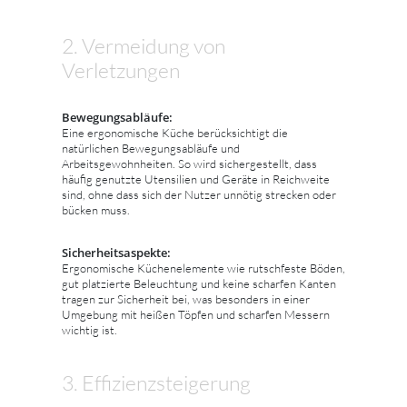
2. Vermeidung von
Verletzungen
Bewegungsabläufe:
Eine ergonomische Küche berücksichtigt die
natürlichen Bewegungsabläufe und
Arbeitsgewohnheiten. So wird sichergestellt, dass
häufig genutzte Utensilien und Geräte in Reichweite
sind, ohne dass sich der Nutzer unnötig strecken oder
bücken muss.
Sicherheitsaspekte:
Ergonomische Küchenelemente wie rutschfeste Böden,
gut platzierte Beleuchtung und keine scharfen Kanten
tragen zur Sicherheit bei, was besonders in einer
Umgebung mit heißen Töpfen und scharfen Messern
wichtig ist.
3. Effizienzsteigerung