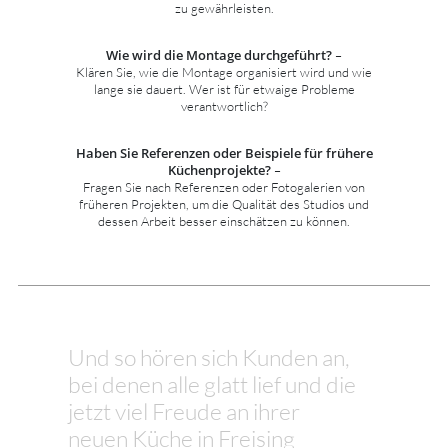
zu gewährleisten.
Wie wird die Montage durchgeführt?
–
Klären Sie, wie die Montage organisiert wird und wie
lange sie dauert. Wer ist für etwaige Probleme
verantwortlich?
Haben Sie Referenzen oder Beispiele für frühere
Küchenprojekte?
–
Fragen Sie nach Referenzen oder Fotogalerien von
früheren Projekten, um die Qualität des Studios und
dessen Arbeit besser einschätzen zu können.
Und so hören sich Kunden an,
bei denen alle glatt lief und die
jetzt viel Freude an ihrer
neuen Küche in Freising