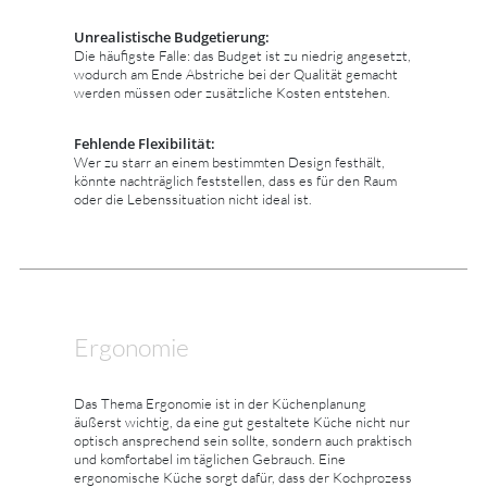
Unrealistische Budgetierung:
Die häufigste Falle: das Budget ist zu niedrig angesetzt,
wodurch am Ende Abstriche bei der Qualität gemacht
werden müssen oder zusätzliche Kosten entstehen.
Fehlende Flexibilität:
Wer zu starr an einem bestimmten Design festhält,
könnte nachträglich feststellen, dass es für den Raum
oder die Lebenssituation nicht ideal ist.
Ergonomie
Das Thema Ergonomie ist in der Küchenplanung
äußerst wichtig, da eine gut gestaltete Küche nicht nur
optisch ansprechend sein sollte, sondern auch praktisch
und komfortabel im täglichen Gebrauch. Eine
ergonomische Küche sorgt dafür, dass der Kochprozess