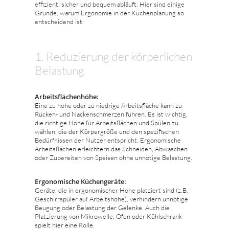
effizient, sicher und bequem abläuft. Hier sind einige
Gründe, warum Ergonomie in der Küchenplanung so
entscheidend ist:
1. Reduzierung der körperlichen
Belastung
Arbeitsflächenhöhe:
Eine zu hohe oder zu niedrige Arbeitsfläche kann zu
Rücken- und Nackenschmerzen führen. Es ist wichtig,
die richtige Höhe für Arbeitsflächen und Spülen zu
wählen, die der Körpergröße und den spezifischen
Bedürfnissen der Nutzer entspricht. Ergonomische
Arbeitsflächen erleichtern das Schneiden, Abwaschen
oder Zubereiten von Speisen ohne unnötige Belastung.
Ergonomische Küchengeräte:
Geräte, die in ergonomischer Höhe platziert sind (z.B.
Geschirrspüler auf Arbeitshöhe), verhindern unnötige
Beugung oder Belastung der Gelenke. Auch die
Platzierung von Mikrowelle, Ofen oder Kühlschrank
spielt hier eine Rolle.