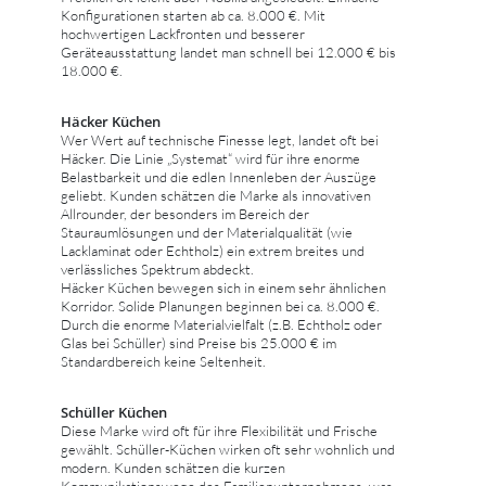
Konfigurationen starten ab ca. 8.000 €. Mit
hochwertigen Lackfronten und besserer
Geräteausstattung landet man schnell bei 12.000 € bis
18.000 €.
Häcker Küchen
Wer Wert auf technische Finesse legt, landet oft bei
Häcker. Die Linie „Systemat“ wird für ihre enorme
Belastbarkeit und die edlen Innenleben der Auszüge
geliebt. Kunden schätzen die Marke als innovativen
Allrounder, der besonders im Bereich der
Stauraumlösungen und der Materialqualität (wie
Lacklaminat oder Echtholz) ein extrem breites und
verlässliches Spektrum abdeckt.
Häcker Küchen bewegen sich in einem sehr ähnlichen
Korridor. Solide Planungen beginnen bei ca. 8.000 €.
Durch die enorme Materialvielfalt (z.B. Echtholz oder
Glas bei Schüller) sind Preise bis 25.000 € im
Standardbereich keine Seltenheit.
Schüller Küchen
Diese Marke wird oft für ihre Flexibilität und Frische
gewählt. Schüller-Küchen wirken oft sehr wohnlich und
modern. Kunden schätzen die kurzen
Kommunikationswege des Familienunternehmens, was