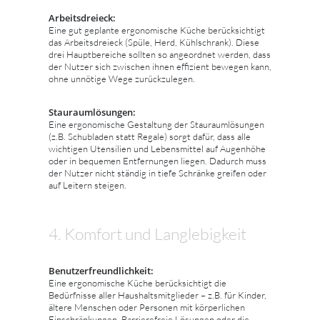
Arbeitsdreieck:
Eine gut geplante ergonomische Küche berücksichtigt
das Arbeitsdreieck (Spüle, Herd, Kühlschrank). Diese
drei Hauptbereiche sollten so angeordnet werden, dass
der Nutzer sich zwischen ihnen effizient bewegen kann,
ohne unnötige Wege zurückzulegen.
Stauraumlösungen:
Eine ergonomische Gestaltung der Stauraumlösungen
(z.B. Schubladen statt Regale) sorgt dafür, dass alle
wichtigen Utensilien und Lebensmittel auf Augenhöhe
oder in bequemen Entfernungen liegen. Dadurch muss
der Nutzer nicht ständig in tiefe Schränke greifen oder
auf Leitern steigen.
4. Komfort und Langlebigkeit
Benutzerfreundlichkeit:
Eine ergonomische Küche berücksichtigt die
Bedürfnisse aller Haushaltsmitglieder – z.B. für Kinder,
ältere Menschen oder Personen mit körperlichen
Einschränkungen. Barrierefreie Lösungen oder die