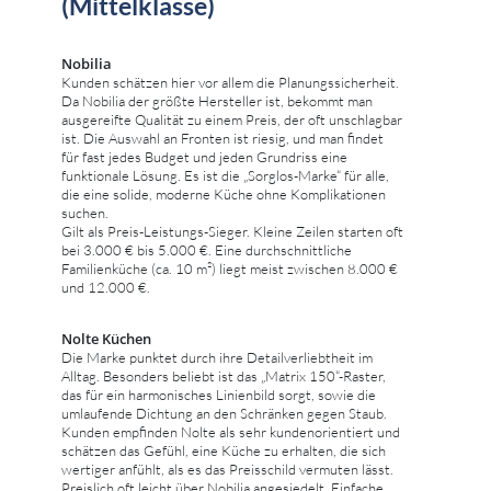
(Mittelklasse)
Nobilia
Kunden schätzen hier vor allem die Planungssicherheit.
Da Nobilia der größte Hersteller ist, bekommt man
ausgereifte Qualität zu einem Preis, der oft unschlagbar
ist. Die Auswahl an Fronten ist riesig, und man findet
für fast jedes Budget und jeden Grundriss eine
funktionale Lösung. Es ist die „Sorglos-Marke“ für alle,
die eine solide, moderne Küche ohne Komplikationen
suchen.
Gilt als Preis-Leistungs-Sieger. Kleine Zeilen starten oft
bei 3.000 € bis 5.000 €. Eine durchschnittliche
Familienküche (ca. 10 m²) liegt meist zwischen 8.000 €
und 12.000 €.
Nolte Küchen
Die Marke punktet durch ihre Detailverliebtheit im
Alltag. Besonders beliebt ist das „Matrix 150“-Raster,
das für ein harmonisches Linienbild sorgt, sowie die
umlaufende Dichtung an den Schränken gegen Staub.
Kunden empfinden Nolte als sehr kundenorientiert und
schätzen das Gefühl, eine Küche zu erhalten, die sich
wertiger anfühlt, als es das Preisschild vermuten lässt.
Preislich oft leicht über Nobilia angesiedelt. Einfache