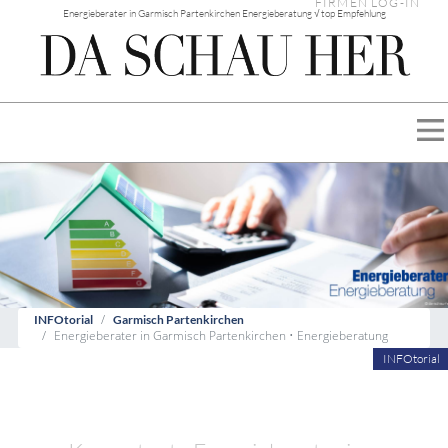
FIRMEN LOG-IN
Energieberater in Garmisch Partenkirchen Energieberatung √ top Empfehlung
INFOtorial
Garmisch Partenkirchen
Energieberater in Garmisch Partenkirchen • Energieberatung
INFOtorial