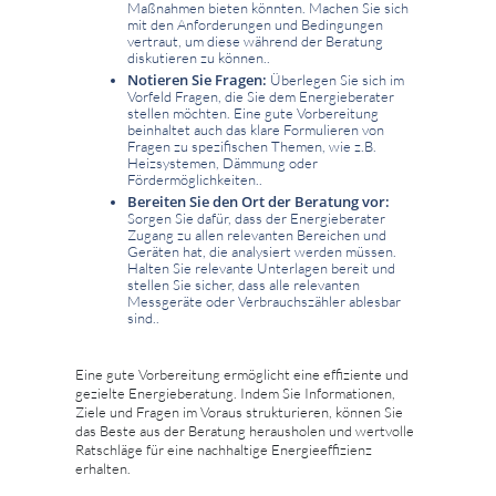
Maßnahmen bieten könnten. Machen Sie sich
mit den Anforderungen und Bedingungen
vertraut, um diese während der Beratung
diskutieren zu können..
Notieren Sie Fragen:
Überlegen Sie sich im
Vorfeld Fragen, die Sie dem Energieberater
stellen möchten. Eine gute Vorbereitung
beinhaltet auch das klare Formulieren von
Fragen zu spezifischen Themen, wie z.B.
Heizsystemen, Dämmung oder
Fördermöglichkeiten..
Bereiten Sie den Ort der Beratung vor:
Sorgen Sie dafür, dass der Energieberater
Zugang zu allen relevanten Bereichen und
Geräten hat, die analysiert werden müssen.
Halten Sie relevante Unterlagen bereit und
stellen Sie sicher, dass alle relevanten
Messgeräte oder Verbrauchszähler ablesbar
sind..
Eine gute Vorbereitung ermöglicht eine effiziente und
gezielte Energieberatung. Indem Sie Informationen,
Ziele und Fragen im Voraus strukturieren, können Sie
das Beste aus der Beratung herausholen und wertvolle
Ratschläge für eine nachhaltige Energieeffizienz
erhalten.