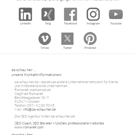
Linkedin
Xing
Facebook
Instagram
Youtube
Vimeo
Twitter
Pinterest
da schau her ...
unsere Kontaktinformationen:
da-schau-her.de - das etwas andere Unternehmernetzwerk für kleine
und mittelständische Unternehmen
Romanek mediamodule
Siegfried Romanek
Berchtesgadener Str. 9
81547 München
Telefon: 089 / 62 00 90 65
Mail:
info@da-schau-her.de
Die SEO Agentur hinter da-schau-her.de:
SEO Coach, SEO Berater München, professionelle Websites
www.romanek.com
da schau her ...