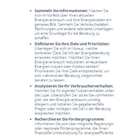
Sammeln Sie Informationen:
Machen Sie
sich im Vorfeld über Ihren aktuellen
Energieverbrauch und Ihre Energiekosten ein
genaues Bild. Sammeln Sie Verbrauchsdaten,
Rechnungen und andere relevante Unterlagen,
um eine Grundlage für die Beratung zu
schaffen.
Definieren Sie Ihre Ziele und Prioritäten:
Überlegen Sie sich im Voraus, welche
konkreten Ziele Sie mit der Energieberatung
erreichen möchten. Möchten Sie Ihren
Energieverbrauch reduzieren, erneuerbare
Energien nutzen oder Kosten senken?
Priorisieren Sie Ihre Ziele entsprechend, um
sich während der Beratung zielgerichtet
beraten zu lassen..
Analysieren Sie Ihr Verbraucherverhalten:
Nehmen Sie Ihr eigenes Nutzerverhalten unter
die Lupe. Überprüfen Sie, ob es Gewohnheiten
gibt, die den Energieverbrauch unnötig
steigern und notieren Sie gegebenenfalls
Fragen oder Anliegen, die Sie in der Beratung
ansprechen möchten..
Recherchieren Sie Förderprogramme:
Informieren Sie sich über mögliche Regierungs-
oder regionale Förderprogramme, die Ihnen
finanzielle Unterstützung für energieeffiziente