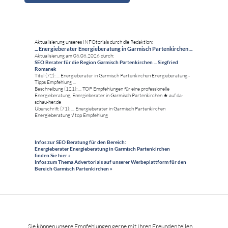
Aktualisierung unseres INFOtorials durch die Redaktion:
... Energieberater Energieberatung in Garmisch Partenkirchen ...
Aktualisierung am 06.08.2026 durch:
SEO Berater für die Region Garmisch Partenkirchen ... Siegfried
Romanek
Titel (72): ... Energieberater in Garmisch Partenkirchen Energieberatung -
Tipps Empfehlung ...
Beschreibung (121): ... TOP Empfehlungen für eine professionelle
Energieberatung, Energieberater in Garmisch Partenkirchen ★ auf da-
schau-her.de
Überschrift (71): ... Energieberater in Garmisch Partenkirchen
Energieberatung √ top Empfehlung
Infos zur SEO Beratung für den Bereich:
Energieberater Energieberatung in Garmisch Partenkirchen
finden Sie hier »
Infos zum Thema Advertorials auf unserer Werbeplattform für den
Bereich Garmisch Partenkirchen »
Sie können unsere Empfehlungen gerne mit Ihren Freunden teilen ... ...