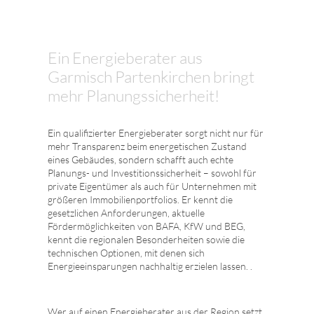
Ein Energieberater aus
Garmisch Partenkirchen bringt
mehr Planungssicherheit!
Ein qualifizierter Energieberater sorgt nicht nur für
mehr Transparenz beim energetischen Zustand
eines Gebäudes, sondern schafft auch echte
Planungs- und Investitionssicherheit – sowohl für
private Eigentümer als auch für Unternehmen mit
größeren Immobilienportfolios. Er kennt die
gesetzlichen Anforderungen, aktuelle
Fördermöglichkeiten von BAFA, KfW und BEG,
kennt die regionalen Besonderheiten sowie die
technischen Optionen, mit denen sich
Energieeinsparungen nachhaltig erzielen lassen. .
Wer auf einen Energieberater aus der Region setzt,