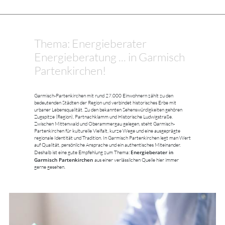
Thema: Energieberater
Energieberatung ... in Garmisch
Partenkirchen!
Garmisch-Partenkirchen mit rund 27.000 Einwohnern zählt zu den
bedeutenden Städten der Region und verbindet historisches Erbe mit
urbaner Lebensqualität. Zu den bekannten Sehenswürdigkeiten gehören
Zugspitze (Region), Partnachklamm und Historische Ludwigstraße.
Zwischen Mittenwald und Oberammergau gelegen, steht Garmisch-
Partenkirchen für kulturelle Vielfalt, kurze Wege und eine ausgeprägte
regionale Identität und Tradition. In Garmisch Partenkirchen legt man Wert
auf Qualität, persönliche Ansprache und ein authentisches Miteinander.
Energieberater in
Deshalb ist eine gute Empfehlung zum Thema:
Garmisch Partenkirchen
aus einer verlässlichen Quelle hier immer
gerne gesehen.