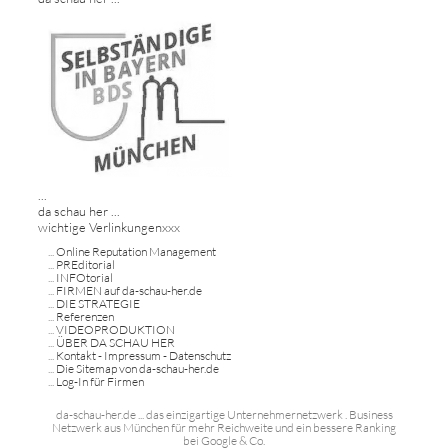
...
da schau her ...
wichtige Verlinkungenxxx
...
Online Reputation Management
...
PREditorial
...
INFOtorial
...
FIRMEN auf da-schau-her.de
...
DIE STRATEGIE
...
Referenzen
...
VIDEOPRODUKTION
...
ÜBER DA SCHAU HER
...
Kontakt - Impressum - Datenschutz
...
Die Sitemap von da-schau-her.de
...
Log-In für Firmen
da-schau-her.de ... das einzigartige Unternehmernetzwerk . Business
Netzwerk aus München für mehr Reichweite und ein bessere Ranking
bei Google & Co.