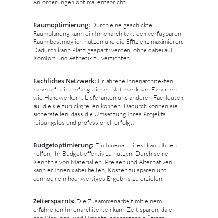
Anforderungen optimal entspricht.
Raumoptimierung:
Durch eine geschickte
Raumplanung kann ein Innenarchitekt den verfügbaren
Raum bestmöglich nutzen und die Effizienz maximieren.
Dadurch kann Platz gespart werden, ohne dabei auf
Komfort und Ästhetik zu verzichten.
Fachliches Netzwerk:
Erfahrene Innenarchitekten
haben oft ein umfangreiches Netzwerk von Experten
wie Handwerkern, Lieferanten und anderen Fachleuten,
auf die sie zurückgreifen können. Dadurch können sie
sicherstellen, dass die Umsetzung Ihres Projekts
reibungslos und professionell erfolgt.
Budgetoptimierung:
Ein Innenarchitekt kann Ihnen
helfen, Ihr Budget effektiv zu nutzen. Durch seine
Kenntnis von Materialien, Preisen und Alternativen
kann er Ihnen dabei helfen, Kosten zu sparen und
dennoch ein hochwertiges Ergebnis zu erzielen.
Zeitersparnis:
Die Zusammenarbeit mit einem
erfahrenen Innenarchitekten kann Zeit sparen, da er
den Planungs- und Umsetzungsprozess effizient