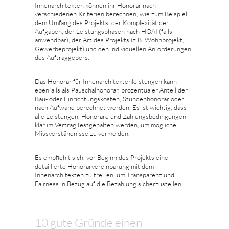
Innenarchitekten können ihr Honorar nach
verschiedenen Kriterien berechnen, wie zum Beispiel
dem Umfang des Projekts, der Komplexität der
Aufgaben, der Leistungsphasen nach HOAI (falls
anwendbar), der Art des Projekts (z.B. Wohnprojekt,
Gewerbeprojekt) und den individuellen Anforderungen
des Auftraggebers.
Das Honorar für Innenarchitektenleistungen kann
ebenfalls als Pauschalhonorar, prozentualer Anteil der
Bau- oder Einrichtungskosten, Stundenhonorar oder
nach Aufwand berechnet werden. Es ist wichtig, dass
alle Leistungen, Honorare und Zahlungsbedingungen
klar im Vertrag festgehalten werden, um mögliche
Missverständnisse zu vermeiden.
Es empfiehlt sich, vor Beginn des Projekts eine
detaillierte Honorarvereinbarung mit dem
Innenarchitekten zu treffen, um Transparenz und
Fairness in Bezug auf die Bezahlung sicherzustellen.
10 gute Gründe einen