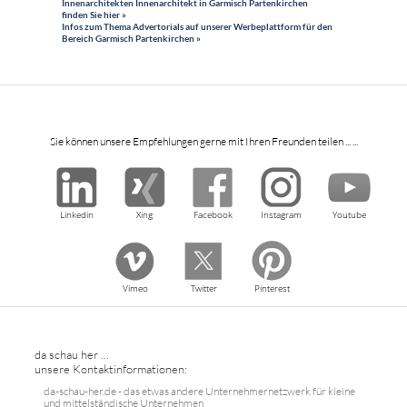
Innenarchitekten Innenarchitekt in Garmisch Partenkirchen
finden Sie hier »
Infos zum Thema Advertorials auf unserer Werbeplattform für den
Bereich Garmisch Partenkirchen »
Sie können unsere Empfehlungen gerne mit Ihren Freunden teilen ... ...
Linkedin
Xing
Facebook
Instagram
Youtube
Vimeo
Twitter
Pinterest
da schau her ...
unsere Kontaktinformationen:
da-schau-her.de - das etwas andere Unternehmernetzwerk für kleine
und mittelständische Unternehmen