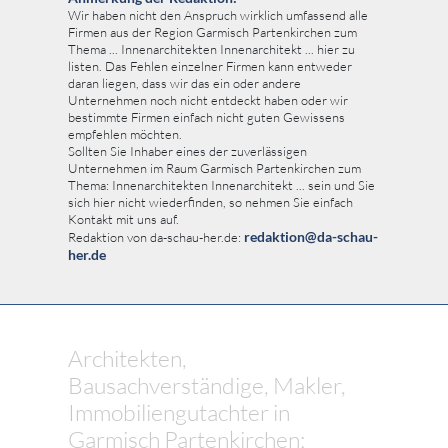
Wir haben nicht den Anspruch wirklich umfassend alle
Firmen aus der Region Garmisch Partenkirchen zum
Thema ... Innenarchitekten Innenarchitekt ... hier zu
listen. Das Fehlen einzelner Firmen kann entweder
daran liegen, dass wir das ein oder andere
Unternehmen noch nicht entdeckt haben oder wir
bestimmte Firmen einfach nicht guten Gewissens
empfehlen möchten.
Sollten Sie Inhaber eines der zuverlässigen
Unternehmen im Raum Garmisch Partenkirchen zum
Thema: Innenarchitekten Innenarchitekt ... sein und Sie
sich hier nicht wiederfinden, so nehmen Sie einfach
Kontakt mit uns auf.
redaktion@da-schau-
Redaktion von da-schau-her.de:
her.de
Architekten,
Bausachverständige, Makler,
Immobiliengutachter in
Garmisch Partenkirchen: