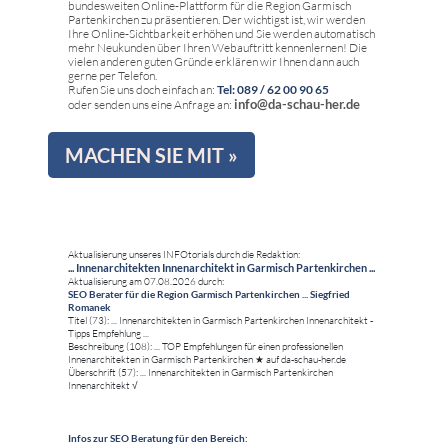
bundesweiten Online-Plattform für die Region Garmisch
Partenkirchen zu präsentieren. Der wichtigst ist, wir werden
Ihre Online-Sichtbarkeit erhöhen und Sie werden automatisch
mehr Neukunden über Ihren Webauftritt kennenlernen! Die
vielen anderen guten Gründe erklären wir Ihnen dann auch
gerne per Telefon.
Rufen Sie uns doch einfach an:
Tel: 089 / 62 00 90 65
info@da-schau-her.de
oder senden uns eine Anfrage an:
MACHEN SIE MIT »
Aktualisierung unseres INFOtorials durch die Redaktion:
... Innenarchitekten Innenarchitekt in Garmisch Partenkirchen ...
Aktualisierung am 07.08.2026 durch:
SEO Berater für die Region Garmisch Partenkirchen ... Siegfried
Romanek
Titel (73): ... Innenarchitekten in Garmisch Partenkirchen Innenarchitekt -
Tipps Empfehlung ...
Beschreibung (108): ... TOP Empfehlungen für einen professionellen
Innenarchitekten in Garmisch Partenkirchen ★ auf da-schau-her.de
Überschrift (57): ... Innenarchitekten in Garmisch Partenkirchen
Innenarchitekt √
Infos zur SEO Beratung für den Bereich: