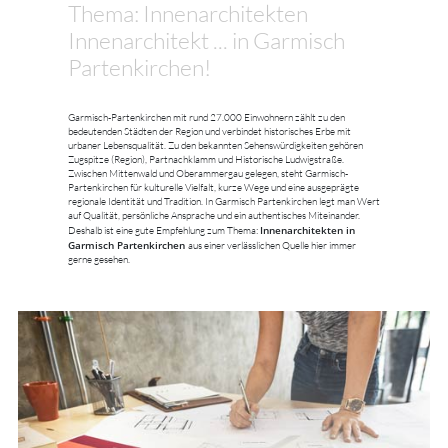
Thema: Innenarchitekten
Innenarchitekt ... in Garmisch
Partenkirchen!
Garmisch-Partenkirchen mit rund 27.000 Einwohnern zählt zu den
bedeutenden Städten der Region und verbindet historisches Erbe mit
urbaner Lebensqualität. Zu den bekannten Sehenswürdigkeiten gehören
Zugspitze (Region), Partnachklamm und Historische Ludwigstraße.
Zwischen Mittenwald und Oberammergau gelegen, steht Garmisch-
Partenkirchen für kulturelle Vielfalt, kurze Wege und eine ausgeprägte
regionale Identität und Tradition. In Garmisch Partenkirchen legt man Wert
auf Qualität, persönliche Ansprache und ein authentisches Miteinander.
Innenarchitekten in
Deshalb ist eine gute Empfehlung zum Thema:
Garmisch Partenkirchen
aus einer verlässlichen Quelle hier immer
gerne gesehen.