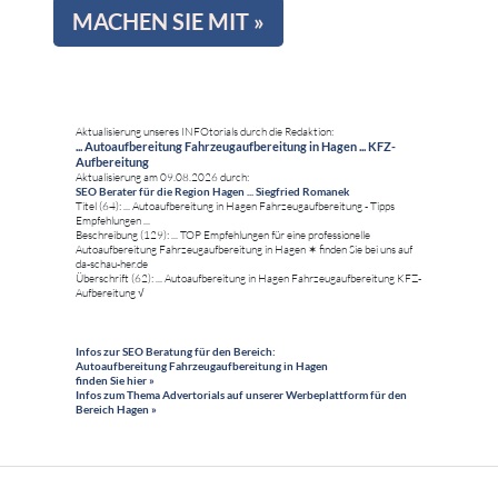
MACHEN SIE MIT »
Aktualisierung unseres INFOtorials durch die Redaktion:
... Autoaufbereitung Fahrzeugaufbereitung in Hagen ... KFZ-
Aufbereitung
Aktualisierung am 09.08.2026 durch:
SEO Berater für die Region Hagen ... Siegfried Romanek
Titel (64): ... Autoaufbereitung in Hagen Fahrzeugaufbereitung - Tipps
Empfehlungen ...
Beschreibung (129): ... TOP Empfehlungen für eine professionelle
Autoaufbereitung Fahrzeugaufbereitung in Hagen ✶ finden Sie bei uns auf
da-schau-her.de
Überschrift (62): ... Autoaufbereitung in Hagen Fahrzeugaufbereitung KFZ-
Aufbereitung √
Infos zur SEO Beratung für den Bereich:
Autoaufbereitung Fahrzeugaufbereitung in Hagen
finden Sie hier »
Infos zum Thema Advertorials auf unserer Werbeplattform für den
Bereich Hagen »