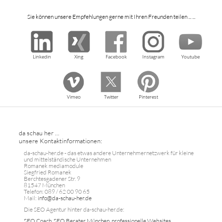
Sie können unsere Empfehlungen gerne mit Ihren Freunden teilen ... ...
Linkedin
Xing
Facebook
Instagram
Youtube
Vimeo
Twitter
Pinterest
da schau her ...
unsere Kontaktinformationen:
da-schau-her.de - das etwas andere Unternehmernetzwerk für kleine
und mittelständische Unternehmen
Romanek mediamodule
Siegfried Romanek
Berchtesgadener Str. 9
81547 München
Telefon: 089 / 62 00 90 65
Mail:
info@da-schau-her.de
Die SEO Agentur hinter da-schau-her.de:
SEO Coach, SEO Berater München, professionelle Websites