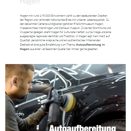
Hagen!
Hagen mit rund 195.000 Einwohnern zählt zu den bedeutenden Städten
der Region und verbindet historisches Erbe mit urbaner Lebensqualität. Zu
den bekannten Sehenswürdigkeiten gehören Freilichtmuseum Hagen,
Wasserschloss Werdringen und Osthaus Museum. Zwischen Dortmund und
Wuppertal gelegen, steht Hagen für kulturelle Vielfalt, kurze Wege und eine
ausgeprägte regionale Identität und Tradition. In Hagen legt man Wert auf
Qualität, persönliche Ansprache und ein authentisches Miteinander.
Autoaufbereitung in
Deshalb ist eine gute Empfehlung zum Thema:
Hagen
aus einer verlässlichen Quelle hier immer gerne gesehen.