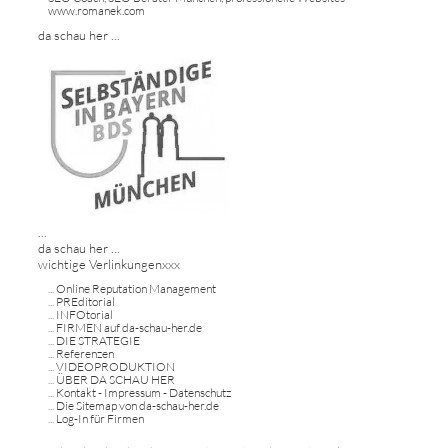
www.romanek.com
da schau her ...
...
da schau her ...
wichtige Verlinkungenxxx
...
Online Reputation Management
...
PREditorial
...
INFOtorial
...
FIRMEN auf da-schau-her.de
...
DIE STRATEGIE
...
Referenzen
...
VIDEOPRODUKTION
...
ÜBER DA SCHAU HER
...
Kontakt - Impressum - Datenschutz
...
Die Sitemap von da-schau-her.de
...
Log-In für Firmen