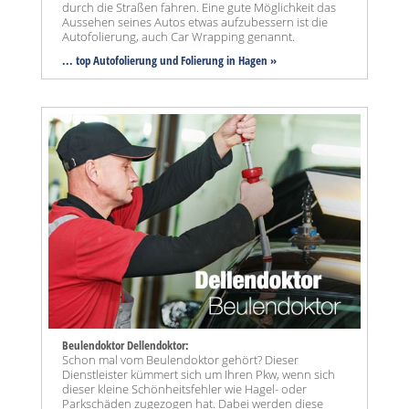
durch die Straßen fahren. Eine gute Möglichkeit das
Aussehen seines Autos etwas aufzubessern ist die
Autofolierung, auch Car Wrapping genannt.
... top Autofolierung und Folierung in Hagen »
Beulendoktor Dellendoktor:
Schon mal vom Beulendoktor gehört? Dieser
Dienstleister kümmert sich um Ihren Pkw, wenn sich
dieser kleine Schönheitsfehler wie Hagel- oder
Parkschäden zugezogen hat. Dabei werden diese