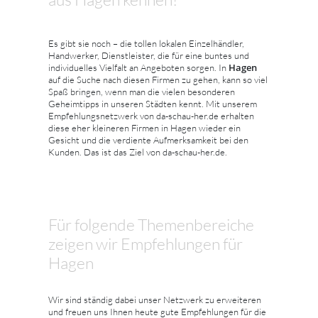
Es gibt sie noch – die tollen lokalen Einzelhändler,
Handwerker, Dienstleister, die für eine buntes und
Hagen
individuelles Vielfalt an Angeboten sorgen. In
auf die Suche nach diesen Firmen zu gehen, kann so viel
Spaß bringen, wenn man die vielen besonderen
Geheimtipps in unseren Städten kennt. Mit unserem
Empfehlungsnetzwerk von da-schau-her.de erhalten
diese eher kleineren Firmen in Hagen wieder ein
Gesicht und die verdiente Aufmerksamkeit bei den
Kunden. Das ist das Ziel von da-schau-her.de.
Für folgende Themenbereiche
zeigen wir Empfehlungen für
Hagen
Wir sind ständig dabei unser Netzwerk zu erweiteren
und freuen uns Ihnen heute gute Empfehlungen für die