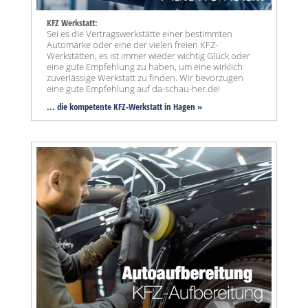
KFZ Werkstatt:
Sei es die Vertragswerkstätte einer bestimmten
Automarke oder eine der vielen freien KFZ-
Werkstätten, es ist immer wieder wichtig Glück oder
eine gute Empfehlung zu haben, um eine wirklich
zuverlässige Werkstatt zu finden. Wir bevorzugen
eine gute Empfehlung auf da-schau-her.de!
... die kompetente KFZ-Werkstatt in Hagen »