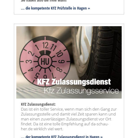
Sie haben also die freie Wahl!
... die kompetente KFZ Prüfstelle in Hagen »
KFZ Zulassungsdienst:
Das ist ein toller Service, wenn man sich den Gang zur
Zulassungsstelle und damit viel Zeit sparen kann und
man einen zuverlässigen Zulassungsdienst vor Ort
findet. Da ist eine tolle Empfehlung auf da-schau-
her.de wirklich viel wert.
... der kompetente KFZ Zulassungsdienst in Hagen »