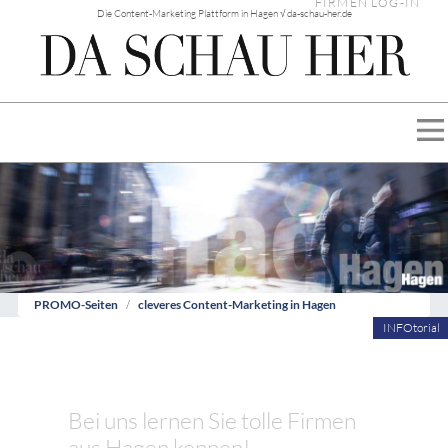
FIRMEN LOG-IN
Die Content-Marketing Plattform in Hagen √ da-schau-her.de
PROMO-Seiten
cleveres Content-Marketing in Hagen
INFOtorial
Bei uns lernen Sie tolle Firmen
aus Hagen kennen!