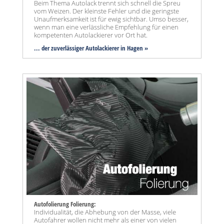
Beim Thema Autolack trennt sich schnell die Spreu
vom Weizen. Der kleinste Fehler und die geringste
Unaufmerksamkeit ist für ewig sichtbar. Umso besser,
wenn man eine verlässliche Empfehlung für einen
kompetenten Autolackierer vor Ort hat.
... der zuverlässiger Autolackierer in Hagen »
Autofolierung Folierung:
Individualität, die Abhebung von der Masse, viele
Autofahrer wollen nicht mehr als einer von vielen