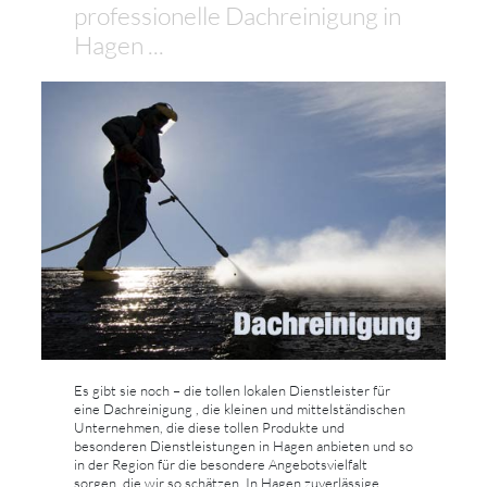
professionelle Dachreinigung in
Hagen ...
Es gibt sie noch – die tollen lokalen Dienstleister für
eine Dachreinigung , die kleinen und mittelständischen
Unternehmen, die diese tollen Produkte und
besonderen Dienstleistungen in Hagen anbieten und so
in der Region für die besondere Angebotsvielfalt
sorgen, die wir so schätzen. In Hagen zuverlässige