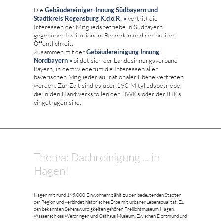
Die
Gebäudereiniger-Innung Südbayern und
Stadtkreis Regensburg K.d.ö.R. »
vertritt die
Interessen der Mitgliedsbetriebe in Südbayern
gegenüber Institutionen, Behörden und der breiten
Öffentlichkeit.
Zusammen mit der
Gebäudereinigung Innung
Nordbayern »
bildet sich der Landesinnungsverband
Bayern, in dem wiederum die Interessen aller
bayerischen Mitglieder auf nationaler Ebene vertreten
werden. Zur Zeit sind es über 190 Mitgliedsbetriebe,
die in den Handwerksrollen der HWKs oder der IHKs
eingetragen sind.
Thema: Dachreinigung ... in
Hagen!
Hagen mit rund 195.000 Einwohnern zählt zu den bedeutenden Städten
der Region und verbindet historisches Erbe mit urbaner Lebensqualität. Zu
den bekannten Sehenswürdigkeiten gehören Freilichtmuseum Hagen,
Wasserschloss Werdringen und Osthaus Museum. Zwischen Dortmund und