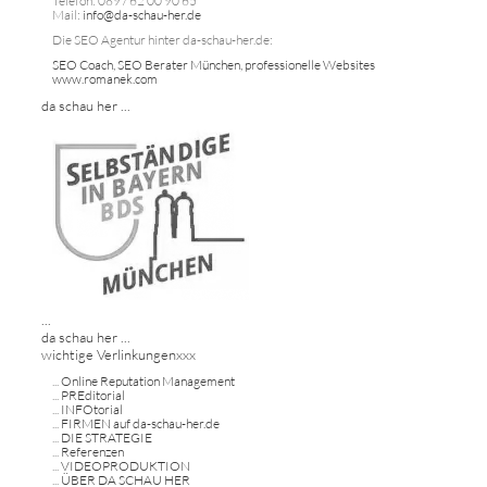
Telefon: 089 / 62 00 90 65
Mail:
info@da-schau-her.de
Die SEO Agentur hinter da-schau-her.de:
SEO Coach, SEO Berater München, professionelle Websites
www.romanek.com
da schau her ...
...
da schau her ...
wichtige Verlinkungenxxx
...
Online Reputation Management
...
PREditorial
...
INFOtorial
...
FIRMEN auf da-schau-her.de
...
DIE STRATEGIE
...
Referenzen
...
VIDEOPRODUKTION
...
ÜBER DA SCHAU HER