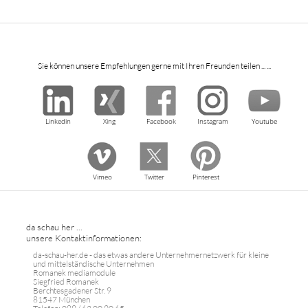
Sie können unsere Empfehlungen gerne mit Ihren Freunden teilen ... ...
Linkedin
Xing
Facebook
Instagram
Youtube
Vimeo
Twitter
Pinterest
da schau her ...
unsere Kontaktinformationen:
da-schau-her.de - das etwas andere Unternehmernetzwerk für kleine
und mittelständische Unternehmen
Romanek mediamodule
Siegfried Romanek
Berchtesgadener Str. 9
81547 München