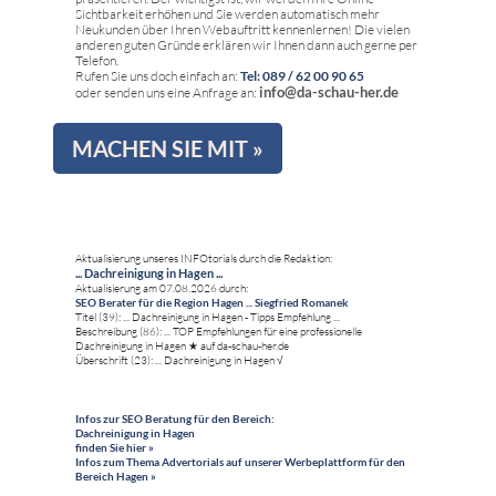
Sichtbarkeit erhöhen und Sie werden automatisch mehr
Neukunden über Ihren Webauftritt kennenlernen! Die vielen
anderen guten Gründe erklären wir Ihnen dann auch gerne per
Telefon.
Rufen Sie uns doch einfach an:
Tel: 089 / 62 00 90 65
info@da-schau-her.de
oder senden uns eine Anfrage an:
MACHEN SIE MIT »
Aktualisierung unseres INFOtorials durch die Redaktion:
... Dachreinigung in Hagen ...
Aktualisierung am 07.08.2026 durch:
SEO Berater für die Region Hagen ... Siegfried Romanek
Titel (39): ... Dachreinigung in Hagen - Tipps Empfehlung ...
Beschreibung (86): ... TOP Empfehlungen für eine professionelle
Dachreinigung in Hagen ★ auf da-schau-her.de
Überschrift (23): ... Dachreinigung in Hagen √
Infos zur SEO Beratung für den Bereich:
Dachreinigung in Hagen
finden Sie hier »
Infos zum Thema Advertorials auf unserer Werbeplattform für den
Bereich Hagen »