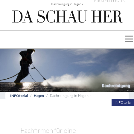
FIRMEN LOG-IN
Dachreinigung in Hagen √
Dachreinigung in Hagen •
INFOtorial
Hagen
INFOtorial
Fachfirmen für eine