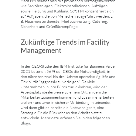
Hard FM befasst sich mit physischen Vermögenswerten
wie Sanitäranlagen, Elektroinstallationen, Aufzügen
sowie Heizung und Kühlung. Soft FM konzentriert sich
auf Aufgaben, die von Menschen ausgeführt werden, z.
B. Hausmeisterdienste, Mietbuchhaltung, Catering,
Sicherheit und Grünflächenpflege.
Zukünftige Trends im Facility
Management
In der CEO-Studie des IBM Institute for Business Value
2021 betonen 56 % der CEOs die Notwendigkeit, in
den nächsten zwei bis drei Jahren operative Agilität und
Flexibilität "aggressiv zu verfolgen". Da viele
Unternehmen in ihre Büros zurückkehren, wird der
Arbeitsplatz idealerweise zu einem Ort, an dem die
Mitarbeiter zusammenkommen und zusammenarbeiten
wollen - und zwar in sicherer Verbindung miteinander.
Und dann gibt es bereits die Notwendigkeit, eine
Strategie für die Rückkehr an den Arbeitsplatz zu
entwickeln. Mehr dazu erfahren Sie in den folgenden
Blogs.