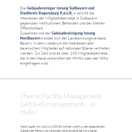
Die
Gebäudereiniger-Innung Südbayern und
Stadtkreis Regensburg K.d.ö.R. »
vertritt die
Interessen der Mitgliedsbetriebe in Südbayern
gegenüber Institutionen, Behörden und der breiten
Öffentlichkeit.
Zusammen mit der
Gebäudereinigung Innung
Nordbayern »
bildet sich der Landesinnungsverband
Bayern, in dem wiederum die Interessen aller
bayerischen Mitglieder auf nationaler Ebene vertreten
werden. Zur Zeit sind es über 190 Mitgliedsbetriebe,
die in den Handwerksrollen der HWKs oder der IHKs
eingetragen sind.
Thema: Facility Management
Gebäudemanagement ... in
Halle!
Halle (Saale) mit rund 241.000 Einwohnern zählt zu den bedeutenden
Städten der Region und verbindet historisches Erbe mit urbaner