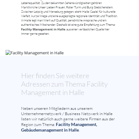
Lebensqualität. Zu den bekannten Sehenswürdigkeiten gehören
Marktkirche Unser Lieben Frauen, Roter Turm und Burg Giebichenstein.
Zwischen Leipzig und Merseburg gelegen, steht Halle (Saale) für kulturelle
Vielfalt, kurze Wege und eine ausgeprägte regionale Identität und Tradition.
In Halle legt man Wert auf Qualität, persönliche Ansprache und ein
authentisches Miteinander. Deshalb ist eine gute Empfehlung zum Thema:
Facility Management in Halle
aus einer verlässlichen Quelle hier
immer gerne gesehen.
Hier finden Sie weitere
Adressen zum Thema Facility
Management in Halle
Neben unseren Mitgliedern aus unserem
Unternehmernetzwerk / Business Netzwerk in Halle
listen wir natürlich auch gerne weitere Firmen aus der
Facility Management,
Region zum Thema:
Gebäudemanagement in Halle
.