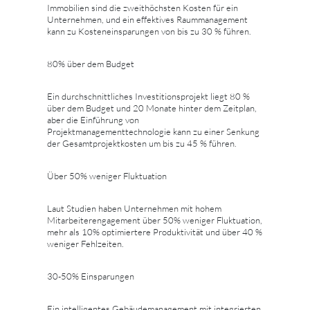
Immobilien sind die zweithöchsten Kosten für ein
Unternehmen, und ein effektives Raummanagement
kann zu Kosteneinsparungen von bis zu 30 % führen.
80% über dem Budget
Ein durchschnittliches Investitionsprojekt liegt 80 %
über dem Budget und 20 Monate hinter dem Zeitplan,
aber die Einführung von
Projektmanagementtechnologie kann zu einer Senkung
der Gesamtprojektkosten um bis zu 45 % führen.
Über 50% weniger Fluktuation
Laut Studien haben Unternehmen mit hohem
Mitarbeiterengagement über 50% weniger Fluktuation,
mehr als 10% optimiertere Produktivität und über 40 %
weniger Fehlzeiten.
30-50% Einsparungen
Ein intelligentes Gebäudemanagement mit integrierten