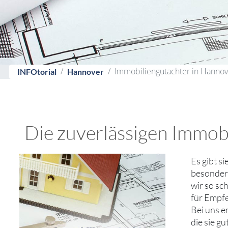
Immobiliengutachter in Hannov
INFOtorial
Hannover
Die zuverlässigen Immobi
Es gibt s
besondere
wir so sc
für Empfe
Bei uns 
die sie g