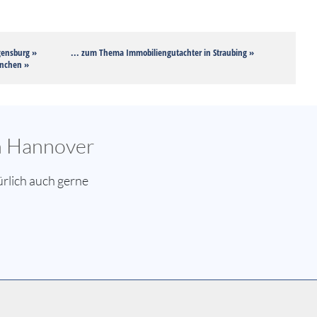
gensburg »
... zum Thema Immobiliengutachter in Straubing »
ünchen »
in Hannover
rlich auch gerne