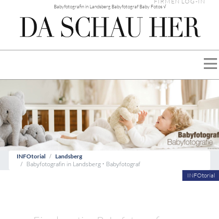
FIRMEN LOG-IN
Babyfotografin in Landsberg Babyfotograf Baby Fotos √
INFOtorial
Landsberg
Babyfotografin in Landsberg • Babyfotograf
INFOtorial