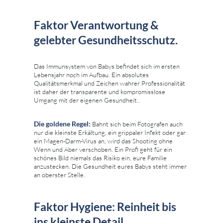
Faktor Verantwortung &
gelebter Gesundheitsschutz.
Das Immunsystem von Babys befindet sich im ersten
Lebensjahr noch im Aufbau. Ein absolutes
Qualitätsmerkmal und Zeichen wahrer Professionalität
ist daher der transparente und kompromisslose
Umgang mit der eigenen Gesundheit..
Die goldene Regel:
Bahnt sich beim Fotografen auch
nur die kleinste Erkältung, ein grippaler Infekt oder gar
ein Magen-Darm-Virus an, wird das Shooting ohne
Wenn und Aber verschoben. Ein Profi geht für ein
schönes Bild niemals das Risiko ein, eure Familie
anzustecken. Die Gesundheit eures Babys steht immer
an oberster Stelle.
Faktor Hygiene: Reinheit bis
ins kleinste Detail