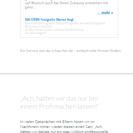
auf Wunsch auch bei Ihnen Zuhause entstehen mit
ganz…
... mehr »
SEH-STERN Fotografie Marion Hogl
Hochzeitsfotografin Babyfotografie Kinderfotografie
Business Portraits
in München (Laim Schwanthalerhöhe)
für die Region
Ein Service von da-schau-her.de – einfach tolle Firmen finden.
„Ach, hätten wir das nur bei
einem Profi machen lassen!“
In vielen Gesprächen mit Eltern hören wir im
Nachhinein immer wieder diesen einen Satz: „Ach,
hätten wir damals nur ein paar wirklich professionelle