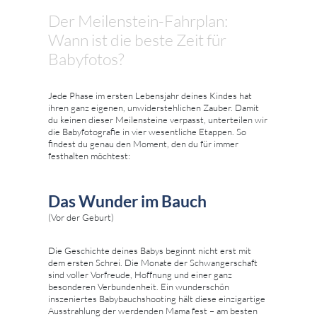
Der Meilenstein-Fahrplan:
Wann ist die beste Zeit für
Babyfotos?
Jede Phase im ersten Lebensjahr deines Kindes hat
ihren ganz eigenen, unwiderstehlichen Zauber. Damit
du keinen dieser Meilensteine verpasst, unterteilen wir
die Babyfotografie in vier wesentliche Etappen. So
findest du genau den Moment, den du für immer
festhalten möchtest:
Das Wunder im Bauch
(Vor der Geburt)
Die Geschichte deines Babys beginnt nicht erst mit
dem ersten Schrei. Die Monate der Schwangerschaft
sind voller Vorfreude, Hoffnung und einer ganz
besonderen Verbundenheit. Ein wunderschön
inszeniertes Babybauchshooting hält diese einzigartige
Ausstrahlung der werdenden Mama fest – am besten