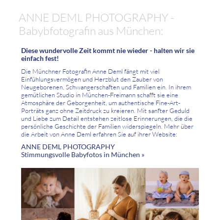
ANNE DEML PHOTOGRAPHY -
Babybfotografin aus München:
Diese wundervolle Zeit kommt nie wieder - halten wir sie
einfach fest!
Die Münchner Fotografin Anne Deml fängt mit viel
Einfühlungsvermögen und Herzblut den Zauber von
Neugeborenen, Schwangerschaften und Familien ein. In ihrem
gemütlichen Studio in München-Freimann schafft sie eine
Atmosphäre der Geborgenheit, um authentische Fine-Art-
Porträts ganz ohne Zeitdruck zu kreieren. Mit sanfter Geduld
und Liebe zum Detail entstehen zeitlose Erinnerungen, die die
persönliche Geschichte der Familien widerspiegeln. Mehr über
die Arbeit von Anne Deml erfahren Sie auf ihrer Website:
ANNE DEML PHOTOGRAPHY
Stimmungsvolle Babyfotos in München »