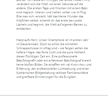
verändert sich die Welt von einer Sekunde auf die
andere. Die ersten Tage und Wochen mit einem Baby
sind magisch, intensiv und ziehen vorbei wie im Flug.
Ehe man sich versieht, hält das kleine Wunder das
Köpfchen selbst, schenkt dir das erste bewusste
Lächeln und beginnt, die Welt auf eigenen Beinen zu
entdecken..
Hand aufs Herz: Unser Smartphone ist im ersten Jahr
im Dauereinsatz. Doch so schön die schnellen
Schnappschüsse im Alltag sind – sie fangen selten die
tiefere Magie, das feine Licht und die pure Ästhetik
dieser flüchtigen Zeit ein. Eine professionelle
Babyfotografin oder ein erfahrener Babyfotograf kreiert
keine bloßen Bilder. Sie schaffen mit viel Know-how und
Erfahrung, der professionellen Lichtsetzung und einer
küstlerischen Bildgestaltung zeitlose Familienschätze
und greifbare Erinnerungen für die Ewigkeit.