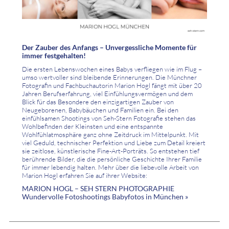
Der Zauber des Anfangs – Unvergessliche Momente für
immer festgehalten!
Die ersten Lebenswochen eines Babys verfliegen wie im Flug –
umso wertvoller sind bleibende Erinnerungen. Die Münchner
Fotografin und Fachbuchautorin Marion Hogl fängt mit über 20
Jahren Berufserfahrung, viel Einfühlungsvermögen und dem
Blick für das Besondere den einzigartigen Zauber von
Neugeborenen, Babybäuchen und Familien ein. Bei den
einfühlsamen Shootings von Seh-Stern Fotografie stehen das
Wohlbefinden der Kleinsten und eine entspannte
Wohlfühlatmosphäre ganz ohne Zeitdruck im Mittelpunkt. Mit
viel Geduld, technischer Perfektion und Liebe zum Detail kreiert
sie zeitlose, künstlerische Fine-Art-Porträts. So entstehen tief
berührende Bilder, die die persönliche Geschichte Ihrer Familie
für immer lebendig halten. Mehr über die liebevolle Arbeit von
Marion Hogl erfahren Sie auf ihrer Website:
MARION HOGL – SEH STERN PHOTOGRAPHIE
Wundervolle Fotoshootings Babyfotos in München »