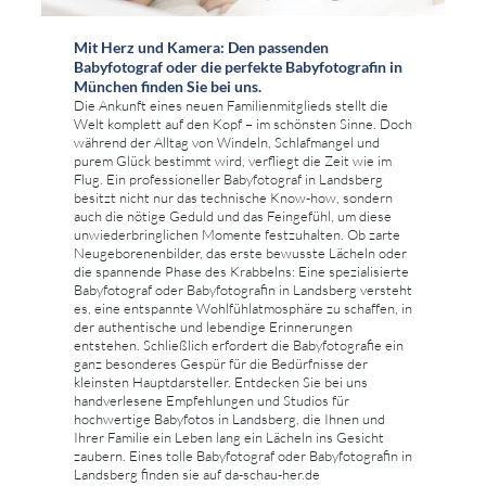
Mit Herz und Kamera: Den passenden
Babyfotograf oder die perfekte Babyfotografin in
München finden Sie bei uns.
Die Ankunft eines neuen Familienmitglieds stellt die
Welt komplett auf den Kopf – im schönsten Sinne. Doch
während der Alltag von Windeln, Schlafmangel und
purem Glück bestimmt wird, verfliegt die Zeit wie im
Flug. Ein professioneller Babyfotograf in Landsberg
besitzt nicht nur das technische Know-how, sondern
auch die nötige Geduld und das Feingefühl, um diese
unwiederbringlichen Momente festzuhalten. Ob zarte
Neugeborenenbilder, das erste bewusste Lächeln oder
die spannende Phase des Krabbelns: Eine spezialisierte
Babyfotograf oder Babyfotografin in Landsberg versteht
es, eine entspannte Wohlfühlatmosphäre zu schaffen, in
der authentische und lebendige Erinnerungen
entstehen. Schließlich erfordert die Babyfotografie ein
ganz besonderes Gespür für die Bedürfnisse der
kleinsten Hauptdarsteller. Entdecken Sie bei uns
handverlesene Empfehlungen und Studios für
hochwertige Babyfotos in Landsberg, die Ihnen und
Ihrer Familie ein Leben lang ein Lächeln ins Gesicht
zaubern. Eines tolle Babyfotograf oder Babyfotografin in
Landsberg finden sie auf da-schau-her.de