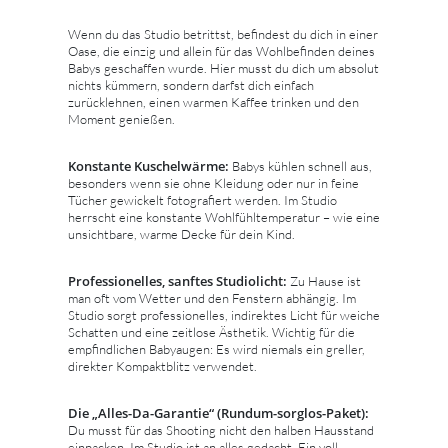
Wenn du das Studio betrittst, befindest du dich in einer
Oase, die einzig und allein für das Wohlbefinden deines
Babys geschaffen wurde. Hier musst du dich um absolut
nichts kümmern, sondern darfst dich einfach
zurücklehnen, einen warmen Kaffee trinken und den
Moment genießen.
Konstante Kuschelwärme:
Babys kühlen schnell aus,
besonders wenn sie ohne Kleidung oder nur in feine
Tücher gewickelt fotografiert werden. Im Studio
herrscht eine konstante Wohlfühltemperatur – wie eine
unsichtbare, warme Decke für dein Kind.
Professionelles, sanftes Studiolicht:
Zu Hause ist
man oft vom Wetter und den Fenstern abhängig. Im
Studio sorgt professionelles, indirektes Licht für weiche
Schatten und eine zeitlose Ästhetik. Wichtig für die
empfindlichen Babyaugen: Es wird niemals ein greller,
direkter Kompaktblitz verwendet.
Die „Alles-Da-Garantie“ (Rundum-sorglos-Paket):
Du musst für das Shooting nicht den halben Hausstand
einpacken. Im Studio ist an alles gedacht. Ein voll