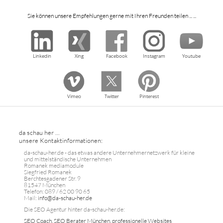
Sie können unsere Empfehlungen gerne mit Ihren Freunden teilen ... ...
Linkedin
Xing
Facebook
Instagram
Youtube
Vimeo
Twitter
Pinterest
da schau her ...
unsere Kontaktinformationen:
da-schau-her.de - das etwas andere Unternehmernetzwerk für kleine
und mittelständische Unternehmen
Romanek mediamodule
Siegfried Romanek
Berchtesgadener Str. 9
81547 München
Telefon: 089 / 62 00 90 65
Mail:
info@da-schau-her.de
Die SEO Agentur hinter da-schau-her.de:
SEO Coach, SEO Berater München, professionelle Websites