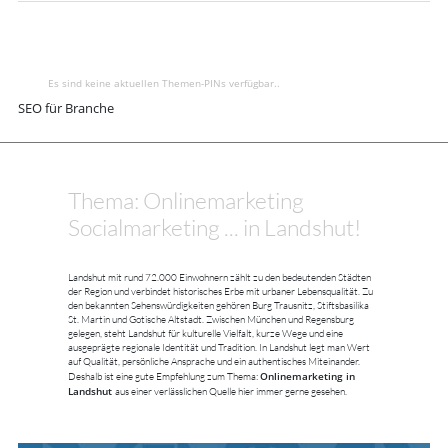
Es sind keine aktuellen Themen-PINs verfügbar..
SEO für Branche
Thema: Onlinemarketing
Socialmarketing ... in Landshut!
Landshut mit rund 72.000 Einwohnern zählt zu den bedeutenden Städten
der Region und verbindet historisches Erbe mit urbaner Lebensqualität. Zu
den bekannten Sehenswürdigkeiten gehören Burg Trausnitz, Stiftsbasilika
St. Martin und Gotische Altstadt. Zwischen München und Regensburg
gelegen, steht Landshut für kulturelle Vielfalt, kurze Wege und eine
ausgeprägte regionale Identität und Tradition. In Landshut legt man Wert
auf Qualität, persönliche Ansprache und ein authentisches Miteinander.
Onlinemarketing in
Deshalb ist eine gute Empfehlung zum Thema:
Landshut
aus einer verlässlichen Quelle hier immer gerne gesehen.