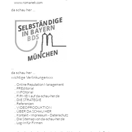
www.romanek.com
da schau her ...
...
da schau her ...
wichtige Verlinkungenxxx
...
Online Reputation Management
...
PREditorial
...
INFOtorial
...
FIRMEN auf da-schau-her.de
...
DIE STRATEGIE
...
Referenzen
...
VIDEOPRODUKTION
...
ÜBER DA SCHAU HER
...
Kontakt - Impressum - Datenschutz
...
Die Sitemap von da-schau-her.de
...
Log-In für Firmen