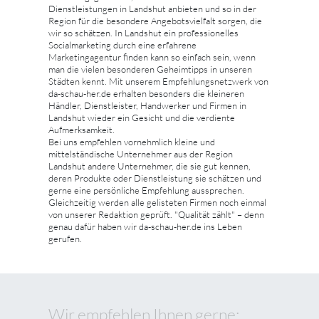
Dienstleistungen in Landshut anbieten und so in der
Region für die besondere Angebotsvielfalt sorgen, die
wir so schätzen. In Landshut ein professionelles
Socialmarketing durch eine erfahrene
Marketingagentur finden kann so einfach sein, wenn
man die vielen besonderen Geheimtipps in unseren
Städten kennt. Mit unserem Empfehlungsnetzwerk von
da-schau-her.de erhalten besonders die kleineren
Händler, Dienstleister, Handwerker und Firmen in
Landshut wieder ein Gesicht und die verdiente
Aufmerksamkeit.
Bei uns empfehlen vornehmlich kleine und
mittelständische Unternehmer aus der Region
Landshut andere Unternehmer, die sie gut kennen,
deren Produkte oder Dienstleistung sie schätzen und
gerne eine persönliche Empfehlung aussprechen.
Gleichzeitig werden alle gelisteten Firmen noch einmal
von unserer Redaktion geprüft. "Qualität zählt" – denn
genau dafür haben wir da-schau-her.de ins Leben
gerufen.
Wir empfehlen Ihnen gerne: