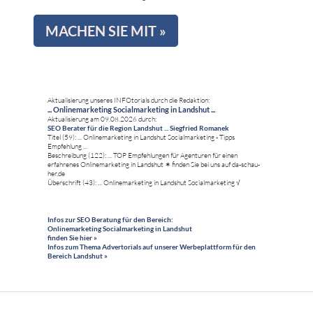
MACHEN SIE MIT »
Aktualisierung unseres INFOtorials durch die Redaktion:
... Onlinemarketing Socialmarketing in Landshut ...
Aktualisierung am 09.08.2026 durch:
SEO Berater für die Region Landshut ... Siegfried Romanek
Titel (59): ... Onlinemarketing in Landshut Socialmarketing - Tipps
Empfehlung ...
Beschreibung (122): ... TOP Empfehlungen für Agenturen für einen
erfahrenes Onlinemarketing in Landshut ✶ finden Sie bei uns auf da-schau-
her.de
Überschrift (43): ... Onlinemarketing in Landshut Socialmarketing √
Infos zur SEO Beratung für den Bereich:
Onlinemarketing Socialmarketing in Landshut
finden Sie hier »
Infos zum Thema Advertorials auf unserer Werbeplattform für den
Bereich Landshut »