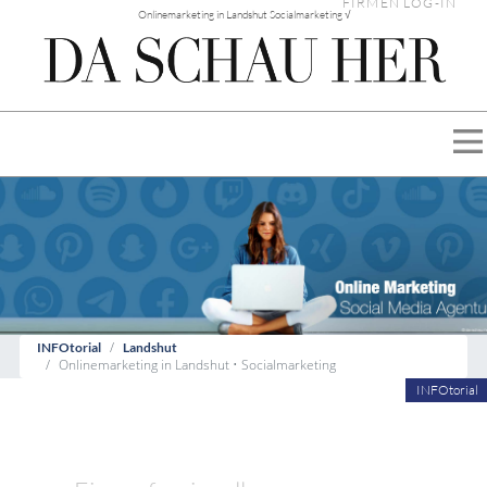
FIRMEN LOG-IN
Onlinemarketing in Landshut Socialmarketing √
INFOtorial
Landshut
Onlinemarketing in Landshut • Socialmarketing
INFOtorial