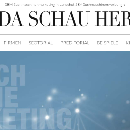
SEM Suchmaschinenmarketing in Landshut SEA Suchmaschinenwerbung √
FIRMEN
SEOTORIAL
PREDITORIAL
BEISPIELE
K