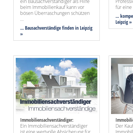
ein Bausachverständiger als Hilfe
Profess
beim Immobilienkauf kann vor
für ein
bösen Überraschungen schützen
... kompe
...
Leipzig »
... Bausachverständige finden in Leipzig
»
Immobiliensachverständiger:
Immobili
Ein Immobiliensachverständiger
Der Kauf
ist eine wertvolle Absicherung für
Immobili