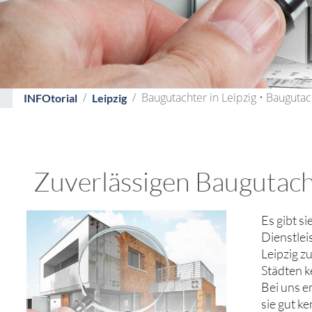
Baugutachter in Leipzig • Bauguta
INFOtorial
Leipzig
Zuverlässigen Baugutacht
Es gibt s
Dienstlei
Leipzig z
Städten k
Bei uns e
sie gut k