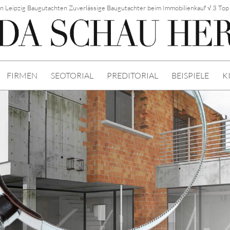
in Leipzig Baugutachten Zuverlässige Baugutachter beim Immobilienkauf √ 3 To
FIRMEN
SEOTORIAL
PREDITORIAL
BEISPIELE
K