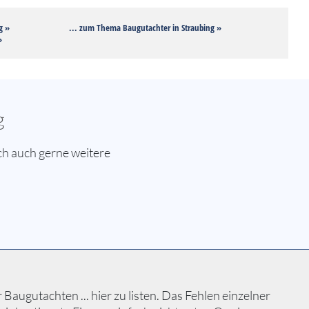
g »
... zum Thema Baugutachter in Straubing »
»
g
ch auch gerne weitere
augutachten ... hier zu listen. Das Fehlen einzelner