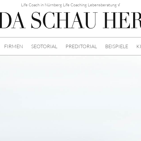
Life Coach in Nürnberg Life Coaching Lebensberatung √
FIRMEN
SEOTORIAL
PREDITORIAL
BEISPIELE
K