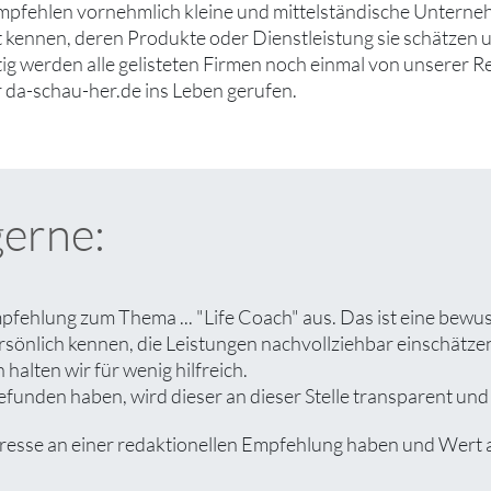
mpfehlen vornehmlich kleine und mittelständische Untern
ut kennen, deren Produkte oder Dienstleistung sie schätzen
tig werden alle gelisteten Firmen noch einmal von unserer R
 da-schau-her.de ins Leben gerufen.
gerne:
pfehlung zum Thema ... "Life Coach" aus. Das ist eine bewu
rsönlich kennen, die Leistungen nachvollziehbar einschät
halten wir für wenig hilfreich.
unden haben, wird dieser an dieser Stelle transparent und a
se an einer redaktionellen Empfehlung haben und Wert auf 