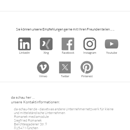
Sie können unsere Empfehlungen gerne mit Ihren Freunden teilen ... ...
Linkedin
Xing
Facebook
Instagram
Youtube
Vimeo
Twitter
Pinterest
da schau her ...
unsere Kontaktinformationen:
da-schau-her.de - das etwas andere Unternehmernetzwerk für kleine
und mittelständische Unternehmen
Romanek mediamodule
Siegfried Romanek
Berchtesgadener Str. 9
81547 München