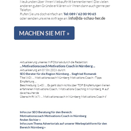
Neukunden über Ihren Webauftritt kennenlernen! Die vielen
anderen guten Gründe erklären wir Ihnen dann auch gerne per
Telefon.
Rufen Sie uns doch einfach an:
Tel: 089 / 62 00 90 65
info@da-schau-her.de
oder senden uns eine Anfrage an:
MACHEN SIE MIT »
Aktualisierung unseres INFOtorials durch die Redaktion:
... Motivationscoach Motivations Coach in Nürnberg ...
Aktualisierung am 07.08.2026 durch:
SEO Berater für die Region Nürnberg ... Siegfried Romanek
Titel (60): ... Motivationscoach Nürnberg Motivations Coach - Tipps
Empfehlung ...
Beschreibung (140): ... Es geht doch nichts über TOP Empfehlungen √ einen
erfahrenen Motivations Coach / Motivations Coaching in Nürnberg ✶ auf
da-schau-her.de
Überschrift (47): ... Motivationscoach in Nürnberg Motivations Coach √
Infos zur SEO Beratung für den Bereich:
Motivationscoach Motivations Coach in Nürnberg
finden Sie hier »
Infos zum Thema Advertorials auf unserer Werbeplattform für den
Bereich Nürnberg »