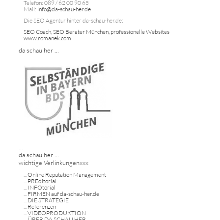
Telefon: 089 / 62 00 90 65
Mail:
info@da-schau-her.de
Die SEO Agentur hinter da-schau-her.de:
SEO Coach, SEO Berater München, professionelle Websites
www.romanek.com
da schau her ...
...
da schau her ...
wichtige Verlinkungenxxx
...
Online Reputation Management
...
PREditorial
...
INFOtorial
...
FIRMEN auf da-schau-her.de
...
DIE STRATEGIE
...
Referenzen
...
VIDEOPRODUKTION
...
ÜBER DA SCHAU HER