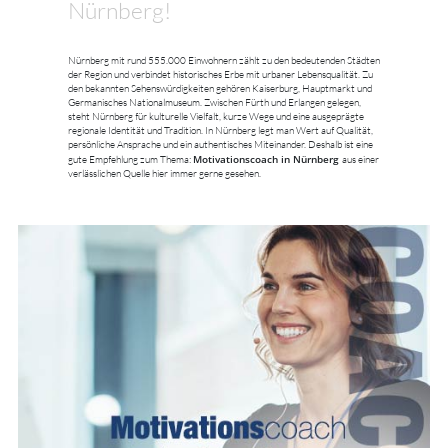
Nürnberg!
Nürnberg mit rund 555.000 Einwohnern zählt zu den bedeutenden Städten
der Region und verbindet historisches Erbe mit urbaner Lebensqualität. Zu
den bekannten Sehenswürdigkeiten gehören Kaiserburg, Hauptmarkt und
Germanisches Nationalmuseum. Zwischen Fürth und Erlangen gelegen,
steht Nürnberg für kulturelle Vielfalt, kurze Wege und eine ausgeprägte
regionale Identität und Tradition. In Nürnberg legt man Wert auf Qualität,
persönliche Ansprache und ein authentisches Miteinander. Deshalb ist eine
Motivationscoach in Nürnberg
gute Empfehlung zum Thema:
aus einer
verlässlichen Quelle hier immer gerne gesehen.