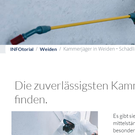
Kammerjäger in Weiden • Schäd
INFOtorial
Weiden
Die zuverlässigsten Kam
finden.
Es gibt s
mittelstä
besondere