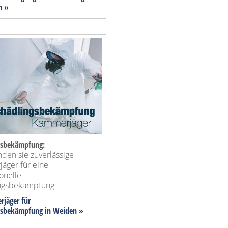
n »
gsbekämpfung:
inden sie zuverlässige
äger für eine
onelle
ngsbekämpfung
rjäger für
gsbekämpfung in Weiden »