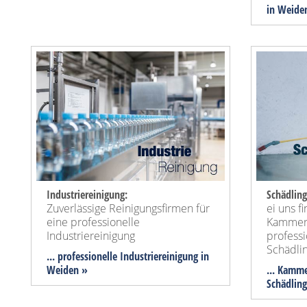
in Weide
Industriereinigung:
Schädlin
Zuverlässige Reinigungsfirmen für
ei uns f
eine professionelle
Kammerj
Industriereinigung
professi
Schädli
... professionelle Industriereinigung in
Weiden »
... Kamme
Schädlin