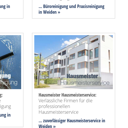
ung in
... Büroreinigung und Praxisreinigung
in Weiden »
g:
Hausmeister Hausmeisterservice:
e
Verlässliche Firmen für die
nigung
professionellen
Hausmeisterservice
gung in
... zuverlässiger Hausmeisterservice in
Weiden »