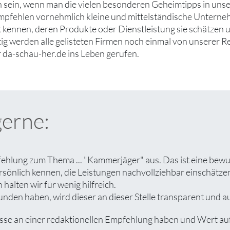
h sein, wenn man die vielen besonderen Geheimtipps in unse
mpfehlen vornehmlich kleine und mittelständische Untern
ut kennen, deren Produkte oder Dienstleistung sie schätzen
tig werden alle gelisteten Firmen noch einmal von unserer R
 da-schau-her.de ins Leben gerufen.
gerne:
ehlung zum Thema ... "Kammerjäger" aus. Das ist eine bewu
rsönlich kennen, die Leistungen nachvollziehbar einschät
halten wir für wenig hilfreich.
den haben, wird dieser an dieser Stelle transparent und aus
 an einer redaktionellen Empfehlung haben und Wert auf ei