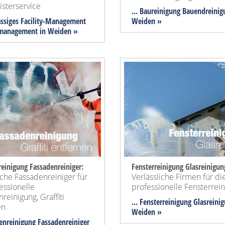
sterservice
... Baureinigung Bauendreinig
lässiges Facility-Management
Weiden »
management in Weiden »
einigung Fassadenreiniger:
Fensterreinigung Glasreinigun
iche Fassadenreiniger für
Verlässliche Firmen für di
essionelle
professionelle Fensterrei
reinigung, Graffiti
... Fensterreinigung Glasreini
en
Weiden »
denreinigung Fassadenreiniger