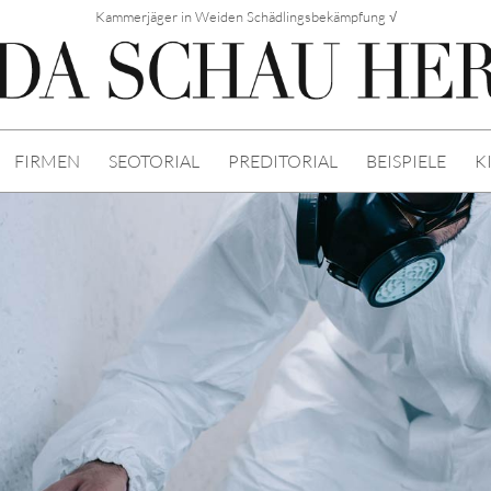
Kammerjäger in Weiden Schädlingsbekämpfung √
FIRMEN
SEOTORIAL
PREDITORIAL
BEISPIELE
K