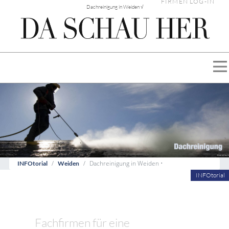
FIRMEN LOG-IN
Dachreinigung in Weiden √
Dachreinigung in Weiden •
INFOtorial
Weiden
INFOtorial
Fachfirmen für eine