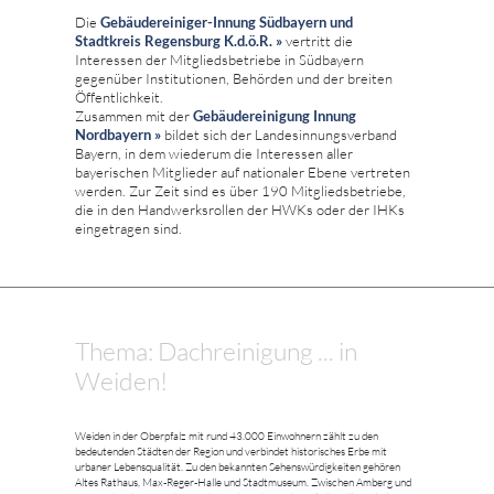
Die
Gebäudereiniger-Innung Südbayern und
Stadtkreis Regensburg K.d.ö.R. »
vertritt die
Interessen der Mitgliedsbetriebe in Südbayern
gegenüber Institutionen, Behörden und der breiten
Öffentlichkeit.
Zusammen mit der
Gebäudereinigung Innung
Nordbayern »
bildet sich der Landesinnungsverband
Bayern, in dem wiederum die Interessen aller
bayerischen Mitglieder auf nationaler Ebene vertreten
werden. Zur Zeit sind es über 190 Mitgliedsbetriebe,
die in den Handwerksrollen der HWKs oder der IHKs
eingetragen sind.
Thema: Dachreinigung ... in
Weiden!
Weiden in der Oberpfalz mit rund 43.000 Einwohnern zählt zu den
bedeutenden Städten der Region und verbindet historisches Erbe mit
urbaner Lebensqualität. Zu den bekannten Sehenswürdigkeiten gehören
Altes Rathaus, Max-Reger-Halle und Stadtmuseum. Zwischen Amberg und