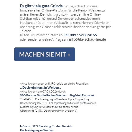
Es gibt viele gute Gründe
für Sie, sich auf unsrere
bundesweiten Online-Plattform für die Region Weiden zu
präsentieren. Der wichtigst ist, wir werden Ihre Online-
Sichtbarkeit erhöhen und Sie werden automatisch mehr
Neukunden über Ihren Webauftritt kennenlernen! Die vielen
anderen guten Gründe erklären wir Ihnen dann auch gerne per
Telefon.
Rufen Sie uns doch einfach an:
Tel: 089 / 62 00 90 65
info@da-schau-her.de
oder senden uns eine Anfrage an:
MACHEN SIE MIT »
Aktualisierung unseres INFOtorials durch die Redaktion:
... Dachreinigung in Weiden ...
Aktualisierung am 07.08.2026 durch:
SEO Berater für die Region Weiden ... Siegfried Romanek
Titel (40): ... Dachreinigung in Weiden - Tipps Empfehlung ...
Beschreibung (87): ... TOP Empfehlungen für eine professionelle
Dachreinigung in Weiden ★ auf da-schau-her.de
Überschrift (24): ... Dachreinigung in Weiden √
Infos zur SEO Beratung für den Bereich:
Dachreinigung in Weiden