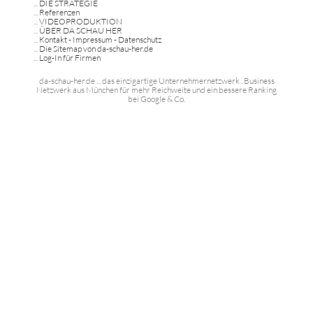
...
DIE STRATEGIE
...
Referenzen
...
VIDEOPRODUKTION
...
ÜBER DA SCHAU HER
...
Kontakt - Impressum - Datenschutz
...
Die Sitemap von da-schau-her.de
...
Log-In für Firmen
da-schau-her.de ... das einzigartige Unternehmernetzwerk . Business
Netzwerk aus München für mehr Reichweite und ein bessere Ranking
bei Google & Co.