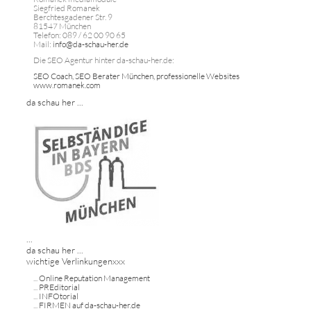
Siegfried Romanek
Berchtesgadener Str. 9
81547 München
Telefon: 089 / 62 00 90 65
Mail:
info@da-schau-her.de
Die SEO Agentur hinter da-schau-her.de:
SEO Coach, SEO Berater München, professionelle Websites
www.romanek.com
da schau her ...
...
da schau her ...
wichtige Verlinkungenxxx
...
Online Reputation Management
...
PREditorial
...
INFOtorial
...
FIRMEN auf da-schau-her.de