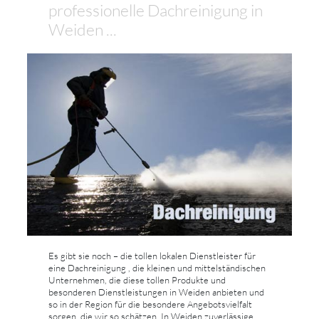
professionelle Dachreinigung in
Weiden ...
Es gibt sie noch – die tollen lokalen Dienstleister für
eine Dachreinigung , die kleinen und mittelständischen
Unternehmen, die diese tollen Produkte und
besonderen Dienstleistungen in Weiden anbieten und
so in der Region für die besondere Angebotsvielfalt
sorgen, die wir so schätzen. In Weiden zuverlässige